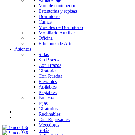
Almacenaje
Mueble contenedor
Estanterías y repisas
Dormitorio
Camas
Muebles de Dormitorio
Mobiliario Auxiliar
Oficina
Ediciones de Arte
Asientos
Sillas
Sin Brazos
Con Brazos
Giratorias
Con Ruedas
Elevables
Apilables
Plegables
Butacas
Fijas
Giratorios
Reclinables
Con Reposapiés
Mecedoras
Sofás