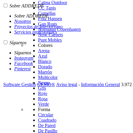
Calma Outdoor
Sobre ADDREDE
CC Tapis
Cumellas
Sobre ADDREDE
Fritz Hansen
Nosotros
Gan Rugs
Proyectos de Interiorismo
Normann Copenhagen
Servicios profesionales
Now Carpets
Punt Mobles
Síguenos
Colores
Arena
Síguenos
Azul
Instagram
Blanco
Facebook
Dorado
Pinterest
Marrón
Multicolor
Negro
Software Gestión
GESIO®
Aviso legal
-
Información General
3.972 
Gris
Rojo
Rosa
Verde
Forma
Circular
Cuadrado
De Pared
De Pasillo