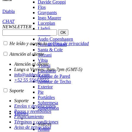
Davide Groppi
Flos
Diabla
Graypants
Ingo Maurer
CHAT
Luceplan
NEWSLETTER
Lladró
Marset
Audo Copenhagen
He leído y acepto la
política de privacidad
Natural Urbano
Santa & Cole
Atención al cliente
Terzani
Vibia
Atención al cliente
Vistosi
Lunes a Viernes: 9am-7pm (GMT-5)
Lámparas
info@addrede.com
Aplique de Pared
+52 55 5564 9555
Aplique de Techo
Exterior
Soporte
Pie
Portátiles
Soporte
Sobremesa
Envíos y devoluciones
Suspensión
Pagos y reembolsos
Tapetes
Financiamiento
Términos y condiciones
Marcas
Aviso de privacidad
Amini