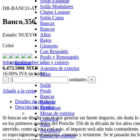
Sofás Estándar
Sofás Modulares
DB-BANCO-AT
Chaise Lounge
Sofás Cama
Banco 356
Bancas
Bancos
Altos
Estado:
NUEVO
Bajos
Color
Giratorio
Con Respaldo
Poufs y Reposapiés
Información sobre tallas y colores
Exterior
6,473.5001
MXN
Asientos de exterior
16.00%
IVA incluido
Sillas
unidades
Sillones
-
+
Sofás
Añadir a la cesta
Poufs
Bancas
Detalles de producto
Bancos
Descripción técnica
Tumbonas
Mesas de exterior
Si buscas un diseño con el que generar un fuerte impacto, sin duda lo
Comedor
en los primeros modelos del Porsche 356 de la década de los años cin
Altas
atrevido, como el rosa o el rojo, el impacto será aún más contundent
Auxiliares
es especialmente ergonómica, cómoda y resistente. Se te pasarán las h
Camas de exterior