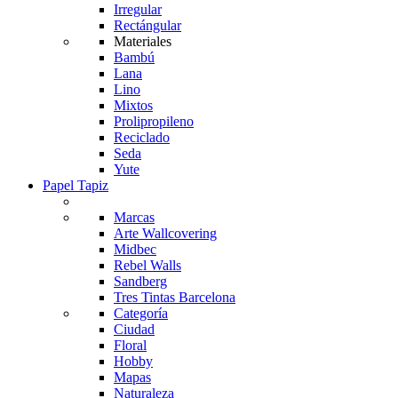
Irregular
Rectángular
Materiales
Bambú
Lana
Lino
Mixtos
Prolipropileno
Reciclado
Seda
Yute
Papel Tapiz
Marcas
Arte Wallcovering
Midbec
Rebel Walls
Sandberg
Tres Tintas Barcelona
Categoría
Ciudad
Floral
Hobby
Mapas
Naturaleza