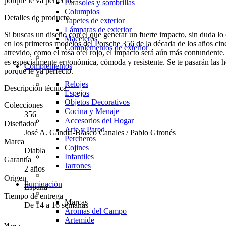
porque le va perfecto.
Parasoles y sombrillas
Columpios
Detalles de producto
Tapetes de exterior
Lámparas de exterior
Si buscas un diseño con el que generar un fuerte impacto, sin duda lo
Maceteros
en los primeros modelos del Porsche 356 de la década de los años cin
Complementos de exterior
atrevido, como el rosa o el rojo, el impacto será aún más contundent
es especialmente ergonómica, cómoda y resistente. Se te pasarán las h
Complementos
porque le va perfecto.
Relojes
Descripción técnica
Espejos
Objetos Decorativos
Colecciones
Cocina y Menaje
356
Accesorios del Hogar
Diseñador
Arte y Pared
José A. Gandía-Blasco Canales / Pablo Gironés
Percheros
Marca
Cojines
Diabla
Infantiles
Garantía
Jarrones
2 años
Origen
Iluminación
España
Tiempo de entrega
Marcas
De 14 a 16 semanas
Aromas del Campo
Artemide
Marca