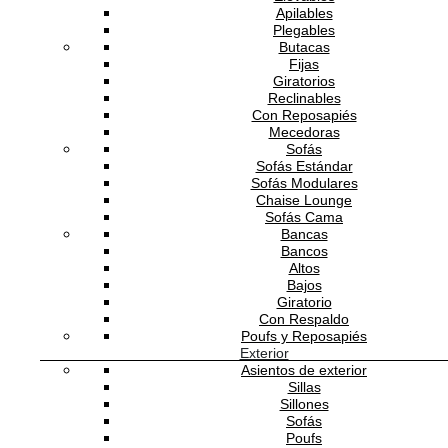
TAPIZADO
Apilables
Plegables
T1
Butacas
Fijas
T2
Giratorios
Reclinables
T3
Con Reposapiés
Mecedoras
T4
Sofás
Sofás Estándar
T5
Sofás Modulares
Chaise Lounge
T6
Sofás Cama
Bancas
T7
Bancos
Altos
T8
Bajos
Giratorio
T9
Con Respaldo
Poufs y Reposapiés
T10
Exterior
Asientos de exterior
T11
Sillas
Sillones
L1
Sofás
Poufs