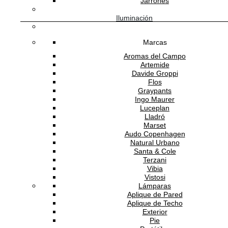
Jarrones
Descripción técnica
Iluminación
Hula
Colecciones
Benjamin Hubert
Marcas
Diseñador
Andreu World
Aromas del Campo
Marca
Artemide
5 años
Garantía
Davide Groppi
Flos
España
Origen
Graypants
12 a 14 semanas
Ingo Maurer
Tiempo de entrega
Luceplan
Productos Relacionados
Lladró
Marset
Audo Copenhagen
Natural Urbano
Santa & Cole
ANDREU WORLD
Terzani
Vibia
Vistosi
Lámparas
Aplique de Pared
Banco Hula Counter Con Respaldo
Aplique de Techo
Exterior
Pie
23,135.00
MXN