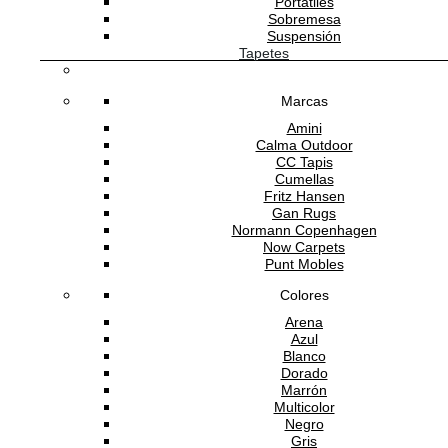
Portátiles
Sobremesa
Suspensión
ANDREU WORLD
Tapetes
Marcas
Amini
Banco Hula Bar Con Respaldo
Calma Outdoor
CC Tapis
Cumellas
23,980.00
MXN
Fritz Hansen
Gan Rugs
Normann Copenhagen
Now Carpets
Punt Mobles
Colores
Arena
Azul
Blanco
He leído y acepto la
política de privacidad
Dorado
Marrón
Multicolor
Negro
Gris