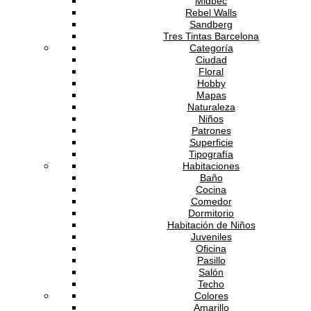
Midbec
Rebel Walls
Sandberg
Tres Tintas Barcelona
Categoría
Ciudad
Floral
Hobby
Mapas
Naturaleza
Niños
Patrones
Superficie
Tipografía
Habitaciones
Baño
Cocina
Comedor
Dormitorio
Habitación de Niños
Juveniles
Oficina
Pasillo
Salón
Techo
Colores
Amarillo