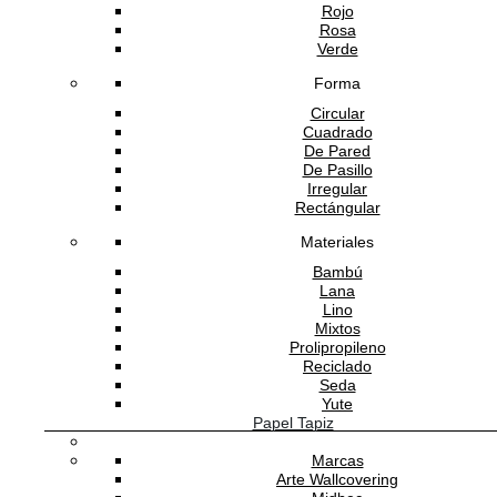
Rojo
ATENCIÓN AL CLIENTE
Rosa
Verde
Forma
SOPORTE
Circular
Cuadrado
De Pared
De Pasillo
Irregular
SOBRE ADDREDE
Rectángular
Materiales
Bambú
Lana
Lino
Mixtos
Prolipropileno
Reciclado
Seda
Yute
Papel Tapiz
Software Gestión
GESIO®
Marcas
Arte Wallcovering