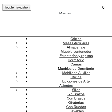
0
Toggle navigation
Marcas
Mobiliario
Mesas
Comedor
Consolas
NEWSLETTER
Escritorios
Oficina
Mesas Auxiliares
ANDREU WORLD
Almacenaje
Mueble contenedor
Estanterías y repisas
Dormitorio
Camas
Muebles de Dormitorio
Mobiliario Auxiliar
AW-BQ2797-5
Oficina
Ediciones de Arte
Banco Alto Hula
Asientos
Sillas
Sin Brazos
Con Brazos
Giratorias
Estado:
NUEVO
Con Ruedas
Elevables