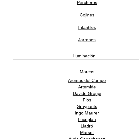
Percheros
26,785.00
MXN
Cojines
Infantiles
Jarrones
Iluminación
He leído y acepto la
política de privacidad
Marcas
Aromas del Campo
Artemide
Davide Groppi
ATENCIÓN AL CLIENTE
Flos
Graypants
Ingo Maurer
Luceplan
SOPORTE
Lladró
Marset