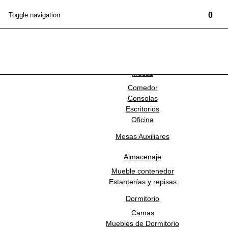
0
Toggle navigation
Marcas
Mobiliario
NEWSLETTER
Mesas
Comedor
ANDREU WORLD
Consolas
Escritorios
Oficina
Mesas Auxiliares
AW-BQ0943-3
Almacenaje
Banco Bajo Carlotta
Mueble contenedor
Estanterías y repisas
Dormitorio
Estado:
NUEVO
Camas
MEDIDAS
Muebles de Dormitorio