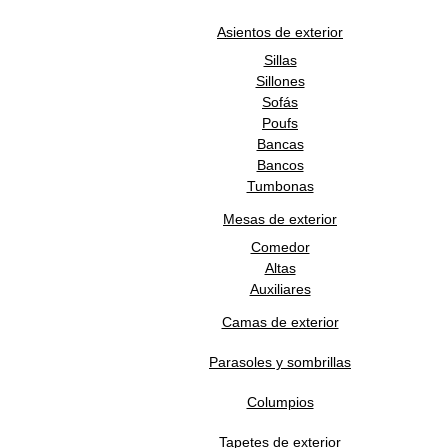
Carlotta
Asientos de exterior
Colecciones
Estudio Andreu
Sillas
Diseñador
Sillones
Andreu World
Marca
Sofás
5 años
Garantía
Poufs
España
Bancas
Origen
Bancos
12 a 14 semanas
Tiempo de entrega
Tumbonas
Productos Relacionados
Mesas de exterior
Comedor
Altas
ANDREU WORLD
Auxiliares
Camas de exterior
Butaca Carlotta
Parasoles y sombrillas
Columpios
25,125.00
MXN
Tapetes de exterior