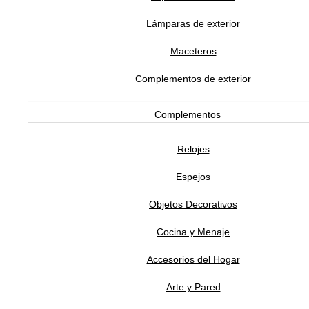
ANDREU WORLD
Lámparas de exterior
Maceteros
Silla Carlotta Alta
Complementos de exterior
21,500.00
MXN
Complementos
ANDREU WORLD
Relojes
Espejos
Butaca Con Brazos Carlotta
Objetos Decorativos
30,335.00
MXN
Cocina y Menaje
ANDREU WORLD
Accesorios del Hogar
Arte y Pared
Silla Carlotta con Brazos