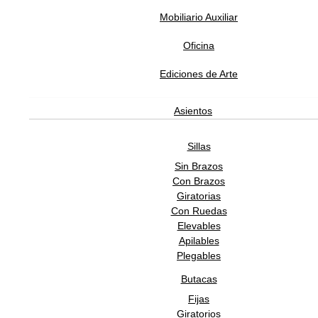
TAPIZADO
Mobiliario Auxiliar
T1
Oficina
T2
Ediciones de Arte
T3
Asientos
T4
T5
Sillas
T6
Sin Brazos
Con Brazos
T7
Giratorias
Con Ruedas
T8
Elevables
T9
Apilables
Plegables
T10
Butacas
T11
Fijas
L1
Giratorios