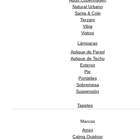
Audo Copenhagen
Natural Urbano
SOBRE ADDREDE
Santa & Cole
Terzani
Vibia
Vistosi
Lámparas
Aplique de Pared
Aplique de Techo
Exterior
Pie
Software Gestión
GESIO®
Portátiles
Sobremesa
Suspensión
Tapetes
Marcas
Amini
Calma Outdoor