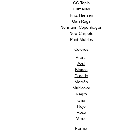
CC Tapis
Cumellas
Fritz Hansen
Gan Rugs
Normann Copenhagen
Now Carpets
Punt Mobles
Colores
Arena
Azul
Blanco
Dorado
Marrón
Multicolor
Negro
Gris
Rojo
Rosa
Verde
Forma