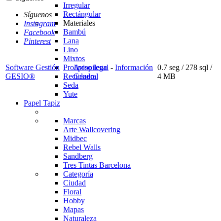
Irregular
Rectángular
Síguenos
Materiales
Instagram
Bambú
Facebook
Lana
Pinterest
Lino
Mixtos
Software Gestión
Aviso legal
-
Información
0.7 seg /
278 sql
/
Prolipropileno
GESIO®
General
4 MB
Reciclado
Seda
Yute
Papel Tapiz
Marcas
Arte Wallcovering
Midbec
Rebel Walls
Sandberg
Tres Tintas Barcelona
Categoría
Ciudad
Floral
Hobby
Mapas
Naturaleza