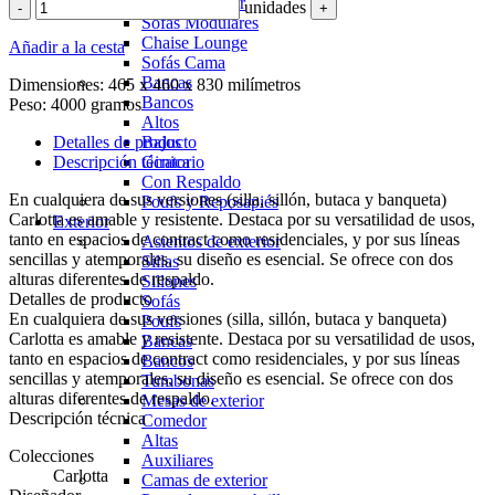
Sofás Estándar
unidades
-
+
Sofás Modulares
Chaise Lounge
Añadir a la cesta
Sofás Cama
Bancas
Dimensiones:
465 x 460 x 830 milímetros
Bancos
Peso:
4000 gramos
Altos
Detalles de producto
Bajos
Descripción técnica
Giratorio
Con Respaldo
En cualquiera de sus versiones (silla, sillón, butaca y banqueta)
Poufs y Reposapiés
Carlotta es amable y resistente. Destaca por su versatilidad de usos,
Exterior
tanto en espacios de contract como residenciales, y por sus líneas
Asientos de exterior
sencillas y atemporales, su diseño es esencial. Se ofrece con dos
Sillas
alturas diferentes de respaldo.
Sillones
Detalles de producto
Sofás
En cualquiera de sus versiones (silla, sillón, butaca y banqueta)
Poufs
Carlotta es amable y resistente. Destaca por su versatilidad de usos,
Bancas
tanto en espacios de contract como residenciales, y por sus líneas
Bancos
sencillas y atemporales, su diseño es esencial. Se ofrece con dos
Tumbonas
alturas diferentes de respaldo.
Mesas de exterior
Descripción técnica
Comedor
Altas
Colecciones
Auxiliares
Carlotta
Camas de exterior