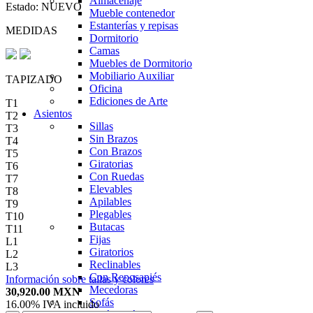
Almacenaje
Estado:
NUEVO
Mueble contenedor
Estanterías y repisas
MEDIDAS
Dormitorio
Camas
Muebles de Dormitorio
Mobiliario Auxiliar
TAPIZADO
Oficina
Ediciones de Arte
T1
Asientos
T2
Sillas
T3
Sin Brazos
T4
Con Brazos
T5
Giratorias
T6
Con Ruedas
T7
Elevables
T8
Apilables
T9
Plegables
T10
Butacas
T11
Fijas
L1
Giratorios
L2
Reclinables
L3
Con Reposapiés
Información sobre tallas y colores
Mecedoras
30,920.00
MXN
Sofás
16.00%
IVA incluido