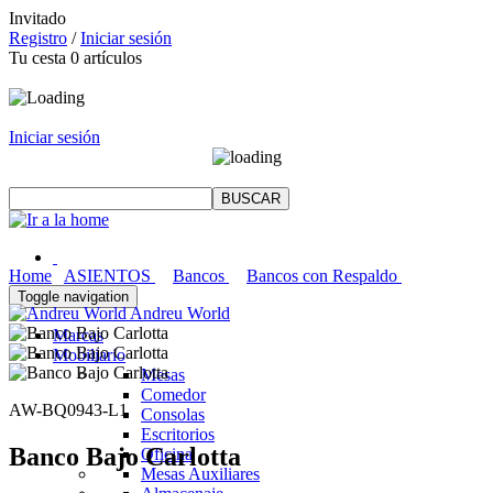
Invitado
Registro
/
Iniciar sesión
Tu cesta
0
artículos
Iniciar sesión
Home
ASIENTOS
Bancos
Bancos con Respaldo
Toggle navigation
Andreu World
Marcas
Mobiliario
Mesas
Comedor
AW-BQ0943-L1
Consolas
Escritorios
Banco Bajo Carlotta
Oficina
Mesas Auxiliares