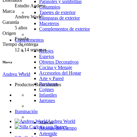
Diseñador
Parasoles y sombrillas
Estudio Andreu
Columpios
Marca
Tapetes de exterior
Andreu World
Lámparas de exterior
Garantía
Maceteros
5 años
Complementos de exterior
Origen
España
Complementos
Tiempo de entrega
12 a 14 semanas
Relojes
Espejos
Objetos Decorativos
Marca
Cocina y Menaje
Accesorios del Hogar
Andreu World
Arte y Pared
Percheros
Productos Relacionados
Cojines
Infantiles
Jarrones
Iluminación
Andreu World
Marcas
Aromas del Campo
Artemide