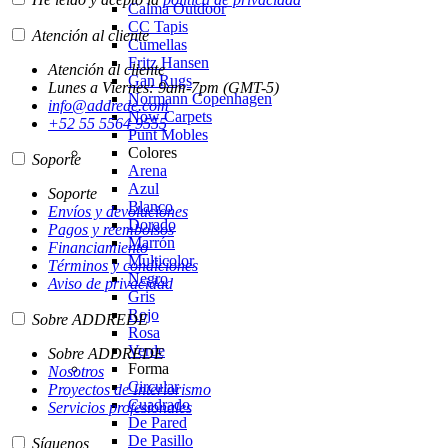
Calma Outdoor
CC Tapis
Atención al cliente
Cumellas
Fritz Hansen
Atención al cliente
Gan Rugs
Lunes a Viernes: 9am-7pm (GMT-5)
Normann Copenhagen
info@addrede.com
Now Carpets
+52 55 5564 9555
Punt Mobles
Colores
Soporte
Arena
Azul
Soporte
Blanco
Envíos y devoluciones
Dorado
Pagos y reembolsos
Marrón
Financiamiento
Multicolor
Términos y condiciones
Negro
Aviso de privacidad
Gris
Rojo
Sobre ADDREDE
Rosa
Verde
Sobre ADDREDE
Forma
Nosotros
Circular
Proyectos de Interiorismo
Cuadrado
Servicios profesionales
De Pared
De Pasillo
Síguenos