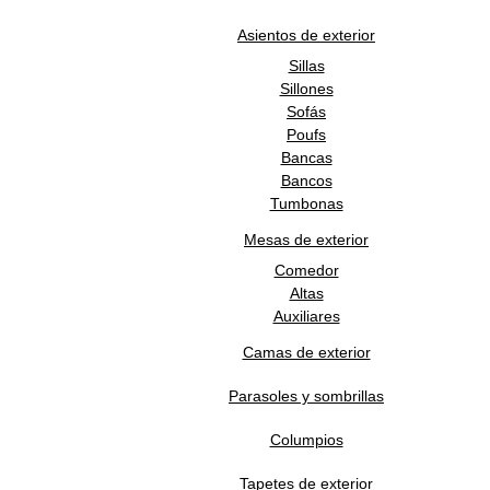
Andreu World
Marca
Asientos de exterior
5 años
Garantía
Sillas
España
Origen
Sillones
De 12 a 14 semanas
Tiempo de entrega
Sofás
Productos Relacionados
Poufs
Bancas
Bancos
Tumbonas
ANDREU WORLD
Mesas de exterior
Comedor
Altas
Auxiliares
Butaca Base Tapizada Brandy
Camas de exterior
44,400.00
MXN
Parasoles y sombrillas
ANDREU WORLD
Columpios
Tapetes de exterior