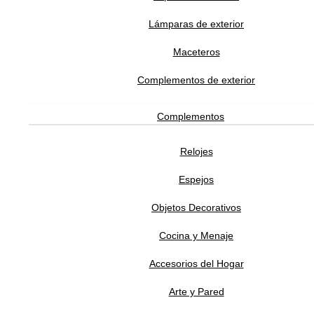
Butaca Brandy
Lámparas de exterior
29,210.00
MXN
Maceteros
Complementos de exterior
ANDREU WORLD
Complementos
Silla Brandy Base Giratoria
Relojes
37,430.00
MXN
Espejos
Objetos Decorativos
ANDREU WORLD
Cocina y Menaje
Accesorios del Hogar
Silla Brandy Base Cantilever
Arte y Pared
31,665.00
MXN