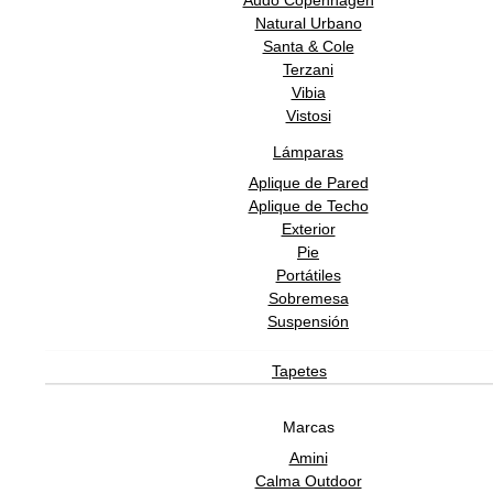
Audo Copenhagen
Natural Urbano
Santa & Cole
Terzani
SOPORTE
Vibia
Vistosi
Lámparas
SOBRE ADDREDE
Aplique de Pared
Aplique de Techo
Exterior
Pie
Portátiles
Sobremesa
Suspensión
Tapetes
Software Gestión
GESIO®
Marcas
Amini
Calma Outdoor