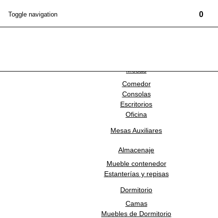
0
Toggle navigation
Marcas
Mobiliario
NEWSLETTER
Mesas
Comedor
ANDREU WORLD
Consolas
Escritorios
Oficina
AW-BU3017-1
Mesas Auxiliares
Butaca Brandy
Almacenaje
Mueble contenedor
Estanterías y repisas
Estado:
NUEVO
Dormitorio
COLOR
Camas
Muebles de Dormitorio