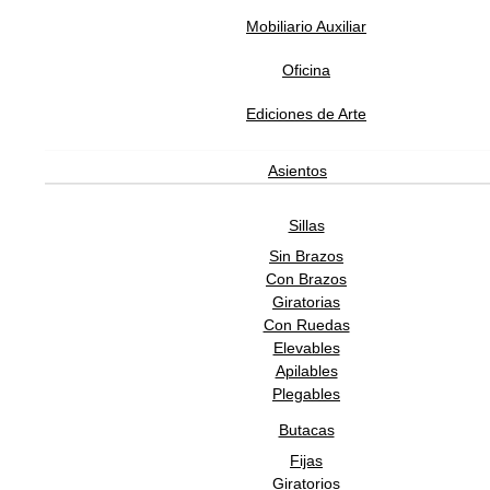
T1
Mobiliario Auxiliar
T2
Oficina
T3
Ediciones de Arte
T4
T5
Asientos
T6
Sillas
T7
Sin Brazos
T8
Con Brazos
Giratorias
T9
Con Ruedas
T10
Elevables
Apilables
T11
Plegables
L1
Butacas
L2
Fijas
Giratorios