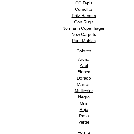
CC Tapis
Cumellas
Fritz Hansen
Gan Rugs
Normann Copenhagen
Now Carpets
Punt Mobles
Colores
Arena
Azul
Blanco
Dorado
Marrón
Multicolor
Negro
Gris
Rojo
Rosa
Verde
Forma