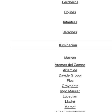
Percheros
ANDREU WORLD
Cojines
Infantiles
Silla Brandy Base de Patín
Jarrones
28,650.00
MXN
Iluminación
Marcas
Aromas del Campo
Artemide
Davide Groppi
Flos
He leído y acepto la
política de privacidad
Graypants
Ingo Maurer
Luceplan
Lladró
ATENCIÓN AL CLIENTE
Marset