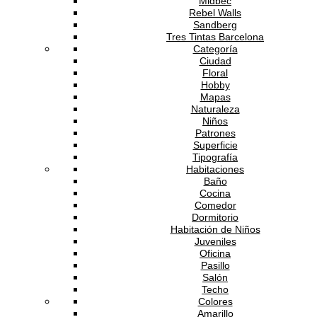
Midbec
Rebel Walls
Sandberg
Tres Tintas Barcelona
Categoría
Ciudad
Floral
Hobby
Mapas
Naturaleza
Niños
Patrones
Superficie
Tipografía
Habitaciones
Baño
Cocina
Comedor
Dormitorio
Habitación de Niños
Juveniles
Oficina
Pasillo
Salón
Techo
Colores
Amarillo