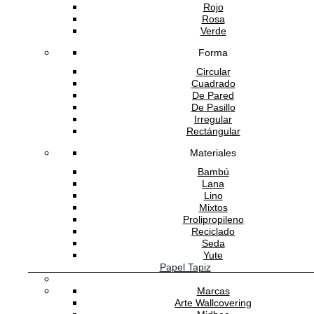
Rojo
Rosa
Verde
Forma
Circular
Cuadrado
De Pared
De Pasillo
Irregular
Rectángular
Materiales
Bambú
Lana
Lino
Mixtos
Prolipropileno
Reciclado
Seda
Yute
Papel Tapiz
Marcas
Arte Wallcovering