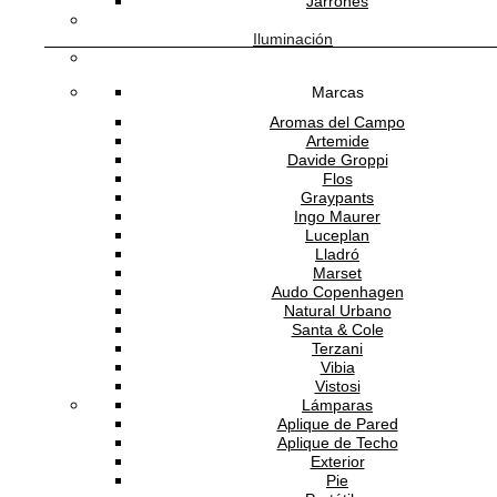
Jarrones
Iluminación
Marcas
Software Gestión
GESIO®
Aromas del Campo
Artemide
Davide Groppi
Flos
Graypants
Ingo Maurer
Luceplan
Lladró
Marset
Audo Copenhagen
Natural Urbano
Santa & Cole
Terzani
Vibia
Vistosi
Lámparas
Aplique de Pared
Aplique de Techo
Exterior
Pie