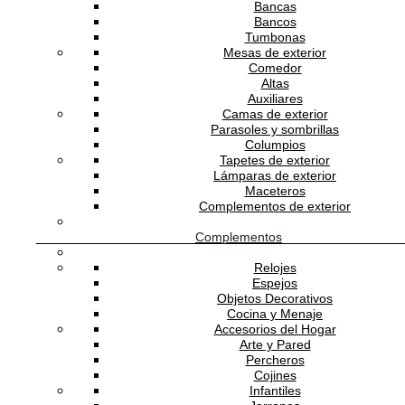
Bancas
Bancos
Tumbonas
Mesas de exterior
Comedor
He leído y acepto la
política de privacidad
Altas
Auxiliares
Camas de exterior
Parasoles y sombrillas
Columpios
ATENCIÓN AL CLIENTE
Tapetes de exterior
Lámparas de exterior
Maceteros
Complementos de exterior
SOPORTE
Complementos
Relojes
Espejos
Objetos Decorativos
SOBRE ADDREDE
Cocina y Menaje
Accesorios del Hogar
Arte y Pared
Percheros
Cojines
Infantiles