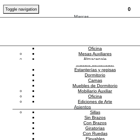
0
Toggle navigation
Marcas
Mobiliario
Mesas
Comedor
Consolas
Escritorios
Oficina
Mesas Auxiliares
Almacenaje
Mueble contenedor
Estanterías y repisas
Dormitorio
Camas
Muebles de Dormitorio
Mobiliario Auxiliar
Oficina
Ediciones de Arte
ENTREGA INMEDIATA
Asientos
Sillas
Parasol Flexo
Sin Brazos
Con Brazos
34,795.0001
MXN
Giratorias
Con Ruedas
Elevables