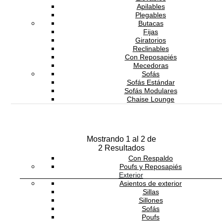
Apilables
Plegables
Butacas
Fijas
Giratorios
Reclinables
ENTREGA INMEDIATA
Con Reposapiés
Mecedoras
Parasol Eolo
Sofás
Sofás Estándar
10,960.00
MXN
Sofás Modulares
Chaise Lounge
Sofás Cama
Bancas
Bancos
Altos
Mostrando
1
al
2
de
Bajos
2
Giratorio
Con Respaldo
Poufs y Reposapiés
Exterior
Asientos de exterior
NEWSLETTER
Sillas
Sillones
Sofás
Poufs