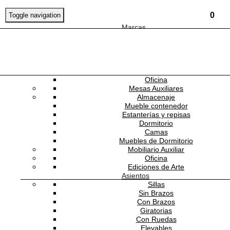
0
Toggle navigation
Marcas
Mobiliario
Mesas
Comedor
Consolas
NEWSLETTER
Escritorios
Oficina
Mesas Auxiliares
CUMELLAS
Almacenaje
Mueble contenedor
Estanterías y repisas
Dormitorio
CU-GREGAL-BONE
Camas
Muebles de Dormitorio
Mobiliario Auxiliar
Gregal Bone
Oficina
Ediciones de Arte
Asientos
Sillas
Sin Brazos
Estado:
NUEVO
Con Brazos
16,110.00
MXN
/m2
Giratorias
Con Ruedas
-
+
Elevables