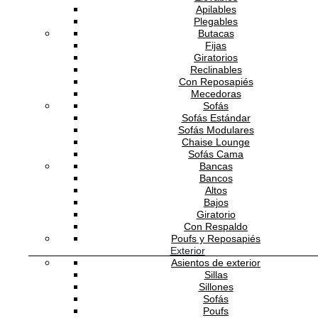
Apilables
Plegables
Añadir a la cesta
Butacas
Fijas
Giratorios
Detalles de producto
Reclinables
Con Reposapiés
Gregal es una alfombra tejida a mano con fibra de PET, que se caracteriza p
Mecedoras
una paleta de colores puros y brillantes. El PET es un material que proviene 
Sofás
los envases de plástico que, a partir de su reciclaje, se transforma en una fib
Sofás Estándar
que puede utilizarse para la confección de alfombras. Damos una segunda
vida a estos materiales y obtenemos alfombras sostenibles y respetuosas co
Sofás Modulares
el planeta. Este material y la calidad de su trama la hacen perfecta para
Chaise Lounge
entornos de alto tránsito que buscan un toque de color vivo y frescura en
Sofás Cama
cualquier opción decorativa.
Bancas
Bancos
Descripción técnica
Altos
Bajos
Giratorio
De 14 a 16 semanas
Tags
Tiempo de entrega
Con Respaldo
Poufs y Reposapiés
Beige
Exterior
Asientos de exterior
Sillas
Sillones
Sofás
Poufs