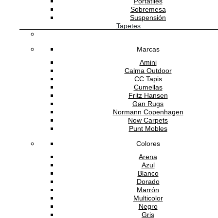
Portátiles
Sobremesa
Suspensión
Tapetes
Marcas
Amini
Calma Outdoor
CC Tapis
Cumellas
Fritz Hansen
Gan Rugs
Normann Copenhagen
Now Carpets
Punt Mobles
Colores
Arena
Azul
Blanco
Dorado
Marrón
Multicolor
Negro
Gris