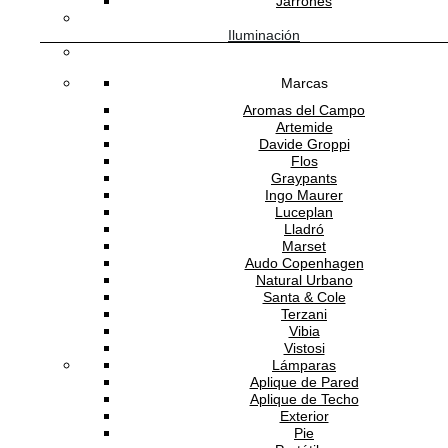
Jarrones
Iluminación
Software Gestión
GESIO®
Marcas
Aromas del Campo
Artemide
Davide Groppi
Flos
Graypants
Ingo Maurer
Luceplan
Lladró
Marset
Audo Copenhagen
Natural Urbano
Santa & Cole
Terzani
Vibia
Vistosi
Lámparas
Aplique de Pared
Aplique de Techo
Exterior
Pie