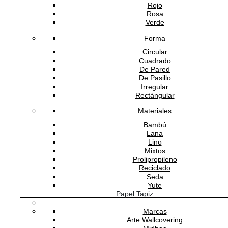
Rojo
Rosa
Verde
Forma
Circular
Cuadrado
De Pared
De Pasillo
Irregular
Rectángular
Materiales
Bambú
Lana
Lino
Mixtos
Prolipropileno
Reciclado
Seda
Yute
Papel Tapiz
Marcas
Arte Wallcovering