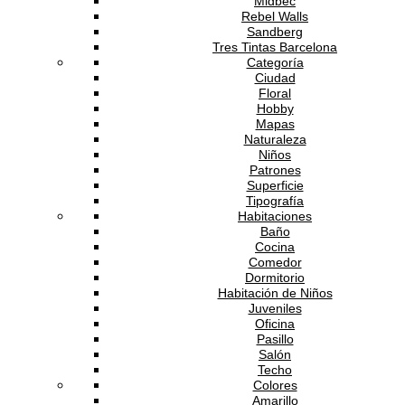
Midbec
Rebel Walls
Sandberg
Tres Tintas Barcelona
Categoría
Ciudad
Floral
Hobby
Mapas
Naturaleza
Niños
Patrones
Superficie
Tipografía
Habitaciones
Baño
Cocina
Comedor
Dormitorio
Habitación de Niños
Juveniles
Oficina
Pasillo
Salón
Techo
Colores
Amarillo