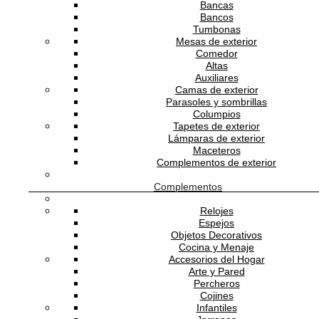
Bancas
Bancos
Tumbonas
Mesas de exterior
He leído y acepto la
política de privacidad
Comedor
Altas
Auxiliares
Camas de exterior
Parasoles y sombrillas
ATENCIÓN AL CLIENTE
Columpios
Tapetes de exterior
Lámparas de exterior
Maceteros
Complementos de exterior
SOPORTE
Complementos
Relojes
Espejos
SOBRE ADDREDE
Objetos Decorativos
Cocina y Menaje
Accesorios del Hogar
Arte y Pared
Percheros
Cojines
Infantiles