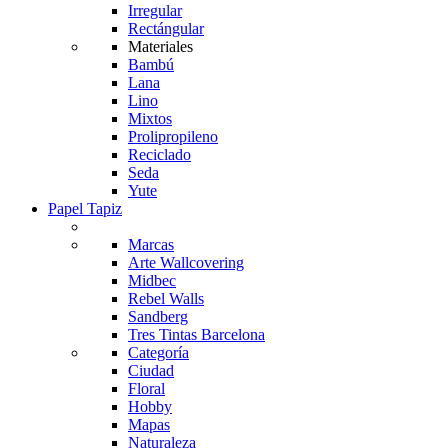
Irregular
Rectángular
Materiales
Bambú
Lana
Lino
Mixtos
Prolipropileno
Reciclado
Seda
Yute
Papel Tapiz
Marcas
Arte Wallcovering
Midbec
Rebel Walls
Sandberg
Tres Tintas Barcelona
Categoría
Ciudad
Floral
Hobby
Mapas
Naturaleza