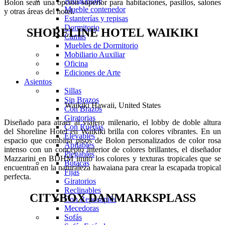
Almacenaje
Bolon sean una opción superior para habitaciones, pasillos, salones
Mueble contenedor
y otras áreas del hotel.
Estanterías y repisas
Dormitorio
SHORELINE HOTEL WAIKIKI
Camas
Muebles de Dormitorio
Mobiliario Auxiliar
Oficina
Ediciones de Arte
Asientos
Sillas
Sin Brazos
Waikiki Hawaii, United States
Con Brazos
Giratorias
Diseñado para atraer al viajero milenario, el lobby de doble altura
Con Ruedas
del Shoreline Hotel en Waikiki brilla con colores vibrantes. En un
Elevables
espacio que combina pisos de Bolon personalizados de color rosa
Apilables
intenso con un concepto interior de colores brillantes, el diseñador
Plegables
Mazzarini en BDHM imitó los colores y texturas tropicales que se
Butacas
encuentran en la naturaleza hawaiana para crear la escapada tropical
Fijas
perfecta.
Giratorios
Reclinables
CITYBOX DANMARKSPLASS
Con Reposapiés
Mecedoras
Sofás