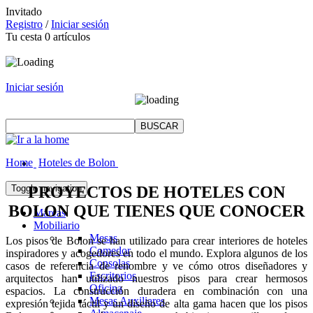
Invitado
Registro
/
Iniciar sesión
Tu cesta
0
artículos
Iniciar sesión
Home
Hoteles de Bolon
PROYECTOS DE HOTELES CON
Toggle navigation
BOLON QUE TIENES QUE CONOCER
Marcas
Mobiliario
Mesas
Los pisos de Bolon se han utilizado para crear interiores de hoteles
Comedor
inspiradores y acogedores en todo el mundo. Explora algunos de los
Consolas
casos de referencia de renombre y ve cómo otros diseñadores y
Escritorios
arquitectos han utilizado nuestros pisos para crear hermosos
Oficina
espacios. La construcción duradera en combinación con una
Mesas Auxiliares
expresión tejida táctil y un diseño de alta gama hacen que los pisos