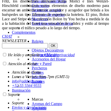
Parasoles y sombrillas
Fritz, los diseñadores alemanes Katja Morici e Ines Wenzel-
Columpios
Hirschfeld combinaron varios elementos de diseño moderno para
Tapetes de exterior
encarnar un ambiente interior acogedor y acogedor que brinda a los
Lámparas de exterior
huéspedes un tipo diferente de experiencia hotelera. El piso, Bolon
Maceteros
Lace and Stripe de la colección Bolon by You hecha a medida le da
Complementos de exterior
a la habitación del hotel una sensación de calidez y estilo al tiempo
que soporta el tráfico pesado a lo largo del tiempo.
Complementos
CHAT
NEWSLETTER
Relojes
Espejos
Objetos Decorativos
Cocina y Menaje
He leído y acepto la
política de privacidad
Accesorios del Hogar
Arte y Pared
Atención al cliente
Percheros
Atención al cliente
Cojines
Lunes a Viernes: 9am-7pm (GMT-5)
Infantiles
info@addrede.com
Jarrones
+52 55 5564 9555
Iluminación
Soporte
Marcas
Soporte
Aromas del Campo
Envíos y devoluciones
Artemide