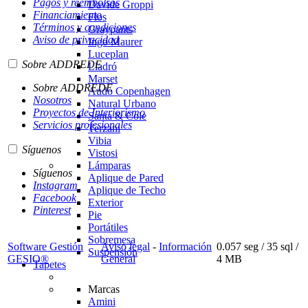
Pagos y reembolsos
Davide Groppi
Financiamiento
Flos
Términos y condiciones
Graypants
Aviso de privacidad
Ingo Maurer
Luceplan
Sobre ADDREDE
Lladró
Marset
Sobre ADDREDE
Audo Copenhagen
Nosotros
Natural Urbano
Proyectos de Interiorismo
Santa & Cole
Servicios profesionales
Terzani
Vibia
Síguenos
Vistosi
Lámparas
Síguenos
Aplique de Pared
Instagram
Aplique de Techo
Facebook
Exterior
Pinterest
Pie
Portátiles
Sobremesa
Software Gestión
Aviso legal
-
Información
0.057 seg /
35 sql
/
Suspensión
GESIO®
General
4 MB
Tapetes
Marcas
Amini