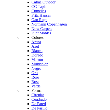
Calma Outdoor
CC Tapis
Cumellas
Fritz Hansen
Gan Rugs
Normann Copenhagen
Now Carpets
Punt Mobles
Colores
Arena
Azul
Blanco
Dorado
Marrón
Multicolor
Negro
Gris
Rojo
Rosa
Verde
Forma
Circular
Cuadrado
De Pared
De Pasillo