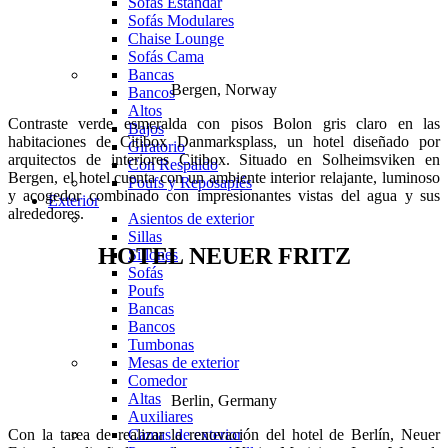
Sofás Estándar
Sofás Modulares
Chaise Lounge
Sofás Cama
Bancas
Bergen, Norway
Bancos
Altos
Contraste verde esmeralda con pisos Bolon gris claro en las
Bajos
habitaciones de Citibox Danmarksplass, un hotel diseñado por
Giratorio
arquitectos de interiores Citibox. Situado en Solheimsviken en
Con Respaldo
Bergen, el hotel cuenta con un ambiente interior relajante, luminoso
Poufs y Reposapiés
y acogedor combinado con impresionantes vistas del agua y sus
Exterior
alrededores.
Asientos de exterior
Sillas
HOTEL NEUER FRITZ
Sillones
Sofás
Poufs
Bancas
Bancos
Tumbonas
Mesas de exterior
Comedor
Altas
Berlin, Germany
Auxiliares
Camas de exterior
Con la tarea de realizar la renovación del hotel de Berlín, Neuer