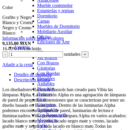
Almacenaje
Mueble contenedor
Color
Estanterías y repisas
Dormitorio
Grafito y Negro
Camas
Blanco y Cromo
Muebles de Dormitorio
Negro y Cromo
Mobiliario Auxiliar
Blanco
Oficina
Información sobre tallas y colores
Ediciones de Arte
9,135.00
MXN
Asientos
16.00%
IVA incluido
Sillas
unidades
-
+
Sin Brazos
Con Brazos
Añadir a la cesta
Giratorias
Con Ruedas
Detalles de producto
Elevables
Descripción técnica
Apilables
Plegables
Los diseñadores Ramos & Bassols han creado para Vibia las
Butacas
lámparas Alpha. La colección Alpha es una agrupación de lámparas
Fijas
de pared de pequeñas dimensiones que se caracterizan por tener un
Giratorios
diseño basado en líneas puras. Dentro de las luminarias Alpha
Reclinables
podemos encontrar apliques de pared, luminarias de lectura e
Con Reposapiés
iluminacuadros.Vibia presenta la lámpara Alpha en varios acabados:
Mecedoras
lacado blanco mate y como, lacado negro mate y cromo, lacado
Sofás
grafito mate y negro y toda lacado en blanco mate.Todas las