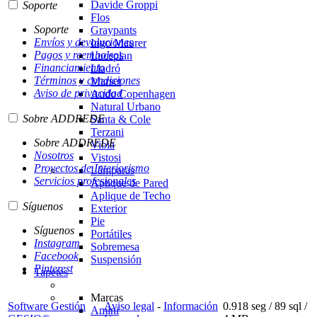
Davide Groppi
Soporte
Flos
Soporte
Graypants
Envíos y devoluciones
Ingo Maurer
Pagos y reembolsos
Luceplan
Financiamiento
Lladró
Términos y condiciones
Marset
Aviso de privacidad
Audo Copenhagen
Natural Urbano
Sobre ADDREDE
Santa & Cole
Terzani
Sobre ADDREDE
Vibia
Nosotros
Vistosi
Proyectos de Interiorismo
Lámparas
Servicios profesionales
Aplique de Pared
Aplique de Techo
Síguenos
Exterior
Pie
Síguenos
Portátiles
Instagram
Sobremesa
Facebook
Suspensión
Pinterest
Tapetes
Marcas
Software Gestión
Aviso legal
-
Información
0.918 seg /
89 sql
/
Amini