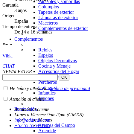
Parasoles y sombrillas
Garantía
Columpios
3 años
Tapetes de exterior
Origen
Lámparas de exterior
España
Maceteros
Tiempo de entrega
Complementos de exterior
De 14 a 16 semanas
Complementos
Marca
Relojes
Espejos
Vibia
Objetos Decorativos
CHAT
Cocina y Menaje
NEWSLETTER
Accesorios del Hogar
Arte y Pared
Percheros
Cojines
He leído y acepto la
política de privacidad
Infantiles
Jarrones
Atención al cliente
Iluminación
Atención al cliente
Lunes a Viernes: 9am-7pm (GMT-5)
Marcas
info@addrede.com
Aromas del Campo
+52 55 5564 9555
Artemide