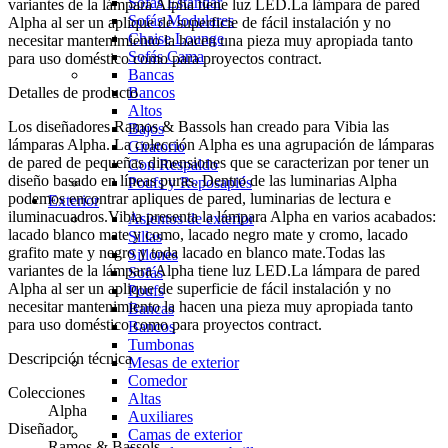
Sofás Estándar
variantes de la lámpara Alpha tiene luz LED.La lámpara de pared
Sofás Modulares
Alpha al ser un aplique de superficie de fácil instalación y no
Chaise Lounge
necesitar mantenimiento la hacen una pieza muy apropiada tanto
Sofás Cama
para uso doméstico como para proyectos contract.
Bancas
Detalles de producto
Bancos
Altos
Los diseñadores Ramos & Bassols han creado para Vibia las
Bajos
lámparas Alpha. La colección Alpha es una agrupación de lámparas
Giratorio
de pared de pequeñas dimensiones que se caracterizan por tener un
Con Respaldo
diseño basado en líneas puras. Dentro de las luminarias Alpha
Poufs y Reposapiés
podemos encontrar apliques de pared, luminarias de lectura e
Exterior
iluminacuadros.Vibia presenta la lámpara Alpha en varios acabados:
Asientos de exterior
lacado blanco mate y como, lacado negro mate y cromo, lacado
Sillas
grafito mate y negro y toda lacado en blanco mate.Todas las
Sillones
variantes de la lámpara Alpha tiene luz LED.La lámpara de pared
Sofás
Alpha al ser un aplique de superficie de fácil instalación y no
Poufs
necesitar mantenimiento la hacen una pieza muy apropiada tanto
Bancas
para uso doméstico como para proyectos contract.
Bancos
Tumbonas
Descripción técnica
Mesas de exterior
Comedor
Colecciones
Altas
Alpha
Auxiliares
Diseñador
Camas de exterior
Ramos & Bassols