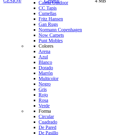
GESIO®
General
4 MB
Calma Outdoor
CC Tapis
Cumellas
Fritz Hansen
Gan Rugs
Normann Copenhagen
Now Carpets
Punt Mobles
Colores
Arena
Azul
Blanco
Dorado
Marrón
Multicolor
Negro
Gris
Rojo
Rosa
Verde
Forma
Circular
Cuadrado
De Pared
De Pasillo