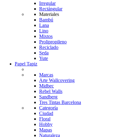
Irregular
Rectángular
Materiales
Bambú
Lana
Lino
Mixtos
Prolipropileno
Reciclado
Seda
Yute
Papel Tapiz
Marcas
Arte Wallcovering
Midbec
Rebel Walls
Sandberg
Tres Tintas Barcelona
Categoría
Ciudad
Floral
Hobby
Mapas
Naturaleza