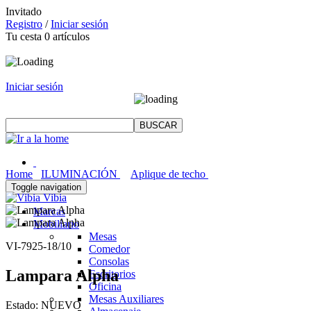
Invitado
Registro
/
Iniciar sesión
Tu cesta
0
artículos
Iniciar sesión
Home
ILUMINACIÓN
Aplique de techo
Toggle navigation
Vibia
Marcas
Mobiliario
Mesas
VI-7925-18/10
Comedor
Consolas
Lampara Alpha
Escritorios
Oficina
Mesas Auxiliares
Estado:
NUEVO