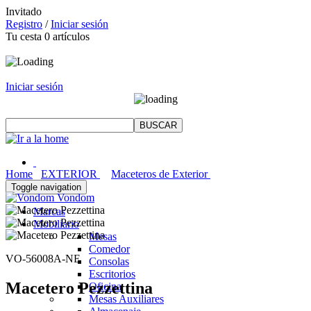
Invitado
Registro
/
Iniciar sesión
Tu cesta
0
artículos
Iniciar sesión
Home
EXTERIOR
Maceteros de Exterior
Toggle navigation
Vondom
Marcas
Mobiliario
Mesas
Comedor
VO-56008A-NE
Consolas
Escritorios
Macetero Pezzettina
Oficina
Mesas Auxiliares