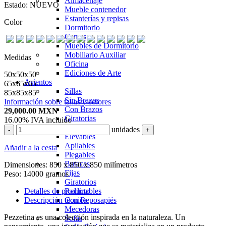
Almacenaje
Estado:
NUEVO
Mueble contenedor
Estanterías y repisas
Color
Dormitorio
Camas
Muebles de Dormitorio
Mobiliario Auxiliar
Medidas
Oficina
Ediciones de Arte
50x50x50
Asientos
65x65x65
Sillas
85x85x85
Sin Brazos
Información sobre tallas y colores
Con Brazos
29,000.00
MXN
Giratorias
16.00%
IVA incluido
Con Ruedas
unidades
-
+
Elevables
Apilables
Añadir a la cesta
Plegables
Butacas
Dimensiones:
850 x 850 x 850 milímetros
Fijas
Peso:
14000 gramos
Giratorios
Detalles de producto
Reclinables
Descripción técnica
Con Reposapiés
Mecedoras
Pezzetina es una colección inspirada en la naturaleza. Un
Sofás