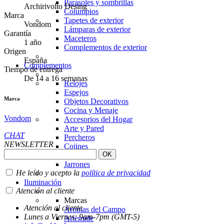
Parasoles y sombrillas
Archirivolto Desing
Columpios
Marca
Tapetes de exterior
Vondom
Lámparas de exterior
Garantía
Maceteros
1 año
Complementos de exterior
Origen
España
Complementos
Tiempo de entrega
De 14 a 16 semanas
Relojes
Espejos
Marca
Objetos Decorativos
Cocina y Menaje
Vondom
Accesorios del Hogar
Arte y Pared
CHAT
Percheros
NEWSLETTER
Cojines
Infantiles
Jarrones
He leído y acepto la
política de privacidad
Iluminación
Atención al cliente
Marcas
Atención al cliente
Aromas del Campo
Lunes a Viernes: 9am-7pm (GMT-5)
Artemide