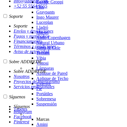
info@addrede.com
Davide Groppi
+52 55 5564 9555
Flos
Graypants
Soporte
Ingo Maurer
Luceplan
Soporte
Lladró
Envíos y devoluciones
Marset
Pagos y reembolsos
Audo Copenhagen
Financiamiento
Natural Urbano
Términos y condiciones
Santa & Cole
Aviso de privacidad
Terzani
Vibia
Sobre ADDREDE
Vistosi
Lámparas
Sobre ADDREDE
Aplique de Pared
Nosotros
Aplique de Techo
Proyectos de Interiorismo
Exterior
Servicios profesionales
Pie
Portátiles
Síguenos
Sobremesa
Suspensión
Síguenos
Tapetes
Instagram
Facebook
Marcas
Pinterest
Amini