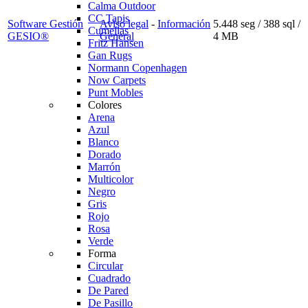
Calma Outdoor
CC Tapis
Software Gestión
Aviso legal
-
Información
5.448 seg /
388 sql
/
Cumellas
GESIO®
General
4 MB
Fritz Hansen
Gan Rugs
Normann Copenhagen
Now Carpets
Punt Mobles
Colores
Arena
Azul
Blanco
Dorado
Marrón
Multicolor
Negro
Gris
Rojo
Rosa
Verde
Forma
Circular
Cuadrado
De Pared
De Pasillo