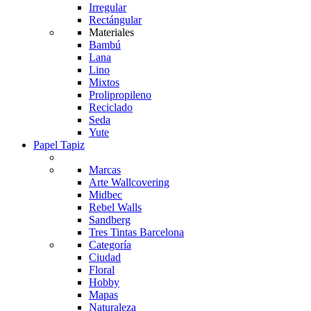
Irregular
Rectángular
Materiales
Bambú
Lana
Lino
Mixtos
Prolipropileno
Reciclado
Seda
Yute
Papel Tapiz
Marcas
Arte Wallcovering
Midbec
Rebel Walls
Sandberg
Tres Tintas Barcelona
Categoría
Ciudad
Floral
Hobby
Mapas
Naturaleza