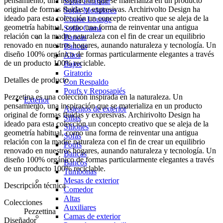
pensamiento, una inspiración que se materializa en un producto
Sofás Estándar
original de formas fluidas y expresivas. Archirivolto Design ha
Sofás Modulares
ideado para esta colección un concepto creativo que se aleja de la
Chaise Lounge
geometría habitual, como una forma de reinventar una antigua
Sofás Cama
relación con la madre naturaleza con el fin de crear un equilibrio
Bancas
renovado en nuestros hogares, aunando naturaleza y tecnología. Un
Bancos
diseño 100% orgánico de formas particularmente elegantes a través
Altos
de un producto 100% reciclable.
Bajos
Giratorio
Detalles de producto
Con Respaldo
Poufs y Reposapiés
Pezzetina es una colección inspirada en la naturaleza. Un
Exterior
pensamiento, una inspiración que se materializa en un producto
Asientos de exterior
original de formas fluidas y expresivas. Archirivolto Design ha
Sillas
ideado para esta colección un concepto creativo que se aleja de la
Sillones
geometría habitual, como una forma de reinventar una antigua
Sofás
relación con la madre naturaleza con el fin de crear un equilibrio
Poufs
renovado en nuestros hogares, aunando naturaleza y tecnología. Un
Bancas
diseño 100% orgánico de formas particularmente elegantes a través
Bancos
de un producto 100% reciclable.
Tumbonas
Mesas de exterior
Descripción técnica
Comedor
Altas
Colecciones
Auxiliares
Pezzettina
Camas de exterior
Diseñador