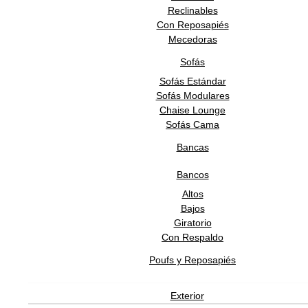
en un diseño rompedor.
Reclinables
Con Reposapiés
Descripción técnica
Mecedoras
Aniline
Colecciones
Sofás
Tres Tintas Design Studio
Diseñador
Sofás Estándar
Sofás Modulares
Tres Tintas Barcelona
Marca
Chaise Lounge
2 años
Garantía
Sofás Cama
España
Origen
Bancas
De 4 a 6 semanas
Tiempo de entrega
Productos Relacionados
Bancos
Altos
Bajos
Giratorio
TRES TINTAS BARCELONA
Con Respaldo
Poufs y Reposapiés
Mural Aniline Visión Verde
Exterior