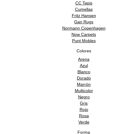
CC Tapis
Cumellas
Fritz Hansen
Gan Rugs
Normann Copenhagen
Now Carpets
Punt Mobles
Colores
Arena
Azul
Blanco
Dorado
Marrón
Multicolor
Negro
Gris
Rojo
Rosa
Verde
Forma