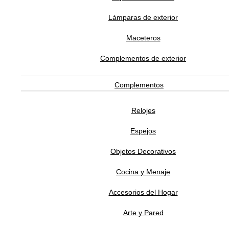
ATENCIÓN AL CLIENTE
Lámparas de exterior
Maceteros
SOPORTE
Complementos de exterior
Complementos
SOBRE ADDREDE
Relojes
Espejos
Objetos Decorativos
Cocina y Menaje
Accesorios del Hogar
Software Gestión
GESIO®
Arte y Pared