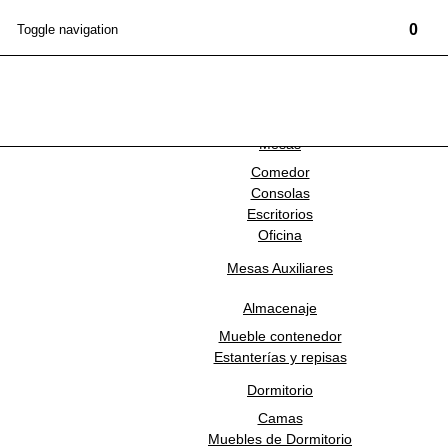
0
Toggle navigation
Marcas
Mobiliario
NEWSLETTER
Mesas
Comedor
TRES TINTAS BARCELONA
Consolas
Escritorios
Oficina
TT-M4122-1
Mesas Auxiliares
Mural Aniline Visión Rojo
Almacenaje
Mueble contenedor
Estanterías y repisas
Dormitorio
Simula tu mural
Camas
Muebles de Dormitorio