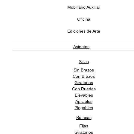
Mobiliario Auxiliar
Estado:
NUEVO
Oficina
CALIDAD
Ediciones de Arte
Non woven
Vinilo
Asientos
Metálica
Sillas
Sin Brazos
1,454.9996
MXN
/m2
Con Brazos
Giratorias
-
+
Con Ruedas
Elevables
Añadir a la cesta
Apilables
Plegables
Detalles de producto
Butacas
Colores degradados que se combinan para crear un
espectro vibrante y onírico que dará un toque diferente a tu
Fijas
hogar. Los trazos etéreos y sutiles aportan luz y movimient
Giratorios