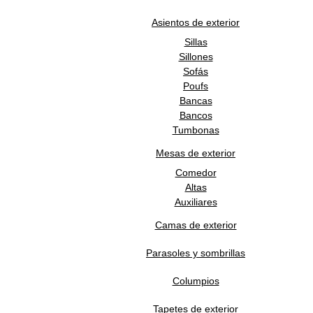
1,454.9996
MXN
/m2
Asientos de exterior
Sillas
TRES TINTAS BARCELONA
Sillones
Sofás
Poufs
Mural Aniline Visión Azul
Bancas
Bancos
1,454.9996
MXN
/m2
Tumbonas
Mesas de exterior
Comedor
Altas
Auxiliares
Camas de exterior
Parasoles y sombrillas
He leído y acepto la
política de privacidad
Columpios
Tapetes de exterior