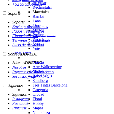
Irregular
+52 55 5564 9555
Rectángular
Materiales
Soporte
Bambú
Lana
Soporte
Lino
Envíos y devoluciones
Mixtos
Pagos y reembolsos
Prolipropileno
Financiamiento
Reciclado
Términos y condiciones
Seda
Aviso de privacidad
Yute
Papel Tapiz
Sobre ADDREDE
Marcas
Sobre ADDREDE
Arte Wallcovering
Nosotros
Midbec
Proyectos de Interiorismo
Rebel Walls
Servicios profesionales
Sandberg
Tres Tintas Barcelona
Síguenos
Categoría
Síguenos
Ciudad
Instagram
Floral
Facebook
Hobby
Pinterest
Mapas
Naturaleza