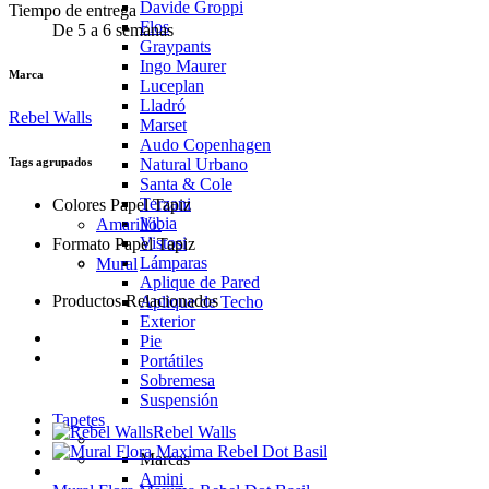
Davide Groppi
Tiempo de entrega
Flos
De 5 a 6 semanas
Graypants
Ingo Maurer
Marca
Luceplan
Lladró
Rebel Walls
Marset
Audo Copenhagen
Tags agrupados
Natural Urbano
Santa & Cole
Terzani
Colores Papel Tapiz
Vibia
Amarillo.
Vistosi
Formato Papel Tapiz
Lámparas
Mural
Aplique de Pared
Productos Relacionados
Aplique de Techo
Exterior
Pie
Portátiles
Sobremesa
Suspensión
Tapetes
Rebel Walls
Marcas
Amini