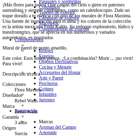
Parasoles y sombrillas
¡Más flores para todos! Que caigan del cielo o giren en patrones
Columpios
surrealistas y siempre cambiantes, como un caleidoscopio. Dale un
Tapetes de exterior
toque dorado a tu esencia con uno de los murales de Flora Maxima.
Lámparas de exterior
Una fuente de inspiración para el alma y los colores de la colección
Maceteros
es la artista mexicana Frida Kahlo. Su enfoque exploratorio, lúdico y
Complementos de exterior
transfronterizo, que se aprecia en sus numerosos y variados
autorretratos, es inspirador.
Complementos
Mural de pared de punto amarillo.
Relojes
Espejos
Este color. Esos lindos puntos. ¿La combinación? Morir ... ¡no vivir!
Objetos Decorativos
Para vivir!
Cocina y Menaje
Accesorios del Hogar
Descripción técnica
Arte y Pared
Percheros
Colecciones
Cojines
Flora Maxima
Infantiles
Diseñador
Jarrones
Rebel Walls
Marca
Iluminación
Rebel Walls
Garantía
Marcas
3 años
Aromas del Campo
Origen
Artemide
Suecia