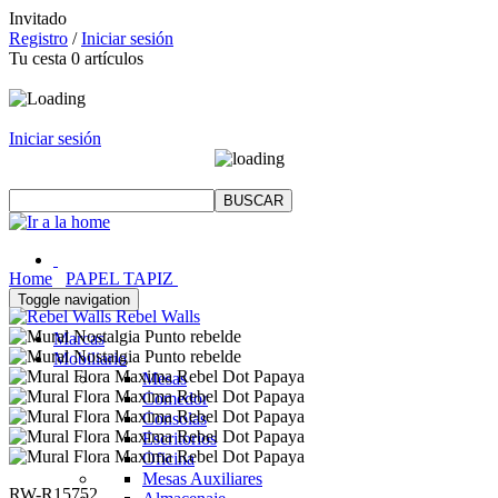
Invitado
Registro
/
Iniciar sesión
Tu cesta
0
artículos
Iniciar sesión
Home
PAPEL TAPIZ
Toggle navigation
Rebel Walls
Marcas
Mobiliario
Mesas
Comedor
Consolas
Escritorios
Oficina
Mesas Auxiliares
RW-R15752