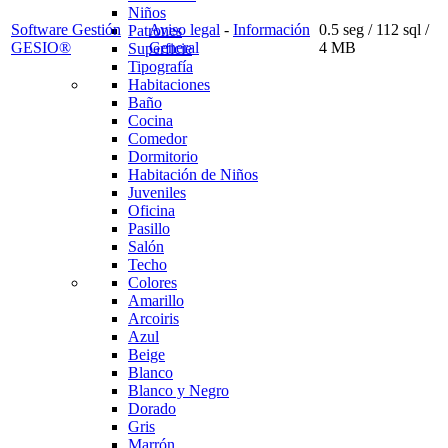
Niños
Software Gestión
Aviso legal
-
Información
0.5 seg /
112 sql
/
Patrones
GESIO®
General
4 MB
Superficie
Tipografía
Habitaciones
Baño
Cocina
Comedor
Dormitorio
Habitación de Niños
Juveniles
Oficina
Pasillo
Salón
Techo
Colores
Amarillo
Arcoiris
Azul
Beige
Blanco
Blanco y Negro
Dorado
Gris
Marrón