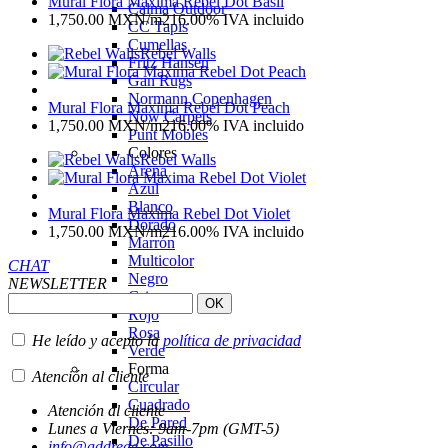
Mural Flora Maxima Rebel Dot Basil
Calma Outdoor
1,750.00
MXN
/m2
16.00%
IVA incluido
CC Tapis
Cumellas
Rebel Walls
Fritz Hansen
Gan Rugs
Normann Copenhagen
Mural Flora Maxima Rebel Dot Peach
Now Carpets
1,750.00
MXN
/m2
16.00%
IVA incluido
Punt Mobles
Colores
Rebel Walls
Arena
Azul
Blanco
Mural Flora Maxima Rebel Dot Violet
Dorado
1,750.00
MXN
/m2
16.00%
IVA incluido
Marrón
Multicolor
CHAT
Negro
NEWSLETTER
Gris
Rojo
Rosa
He leído y acepto la
política de privacidad
Verde
Forma
Atención al cliente
Circular
Cuadrado
Atención al cliente
De Pared
Lunes a Viernes: 9am-7pm (GMT-5)
De Pasillo
info@addrede.com