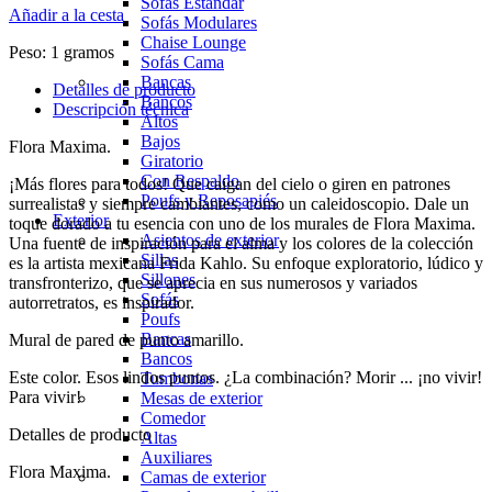
Sofás Estándar
Añadir a la cesta
Sofás Modulares
Chaise Lounge
Peso:
1 gramos
Sofás Cama
Bancas
Detalles de producto
Bancos
Descripción técnica
Altos
Bajos
Flora Maxima.
Giratorio
Con Respaldo
¡Más flores para todos! Que caigan del cielo o giren en patrones
Poufs y Reposapiés
surrealistas y siempre cambiantes, como un caleidoscopio. Dale un
Exterior
toque dorado a tu esencia con uno de los murales de Flora Maxima.
Asientos de exterior
Una fuente de inspiración para el alma y los colores de la colección
Sillas
es la artista mexicana Frida Kahlo. Su enfoque exploratorio, lúdico y
Sillones
transfronterizo, que se aprecia en sus numerosos y variados
Sofás
autorretratos, es inspirador.
Poufs
Bancas
Mural de pared de punto amarillo.
Bancos
Este color. Esos lindos puntos. ¿La combinación? Morir ... ¡no vivir!
Tumbonas
Para vivir!
Mesas de exterior
Comedor
Detalles de producto
Altas
Auxiliares
Flora Maxima.
Camas de exterior