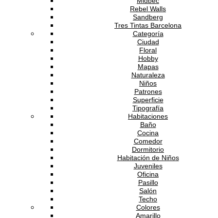
Midbec
Rebel Walls
Sandberg
Tres Tintas Barcelona
Categoría
Ciudad
Floral
Hobby
Mapas
Naturaleza
Niños
Patrones
Superficie
Tipografía
Habitaciones
Baño
Cocina
Comedor
Dormitorio
Habitación de Niños
Juveniles
Oficina
Pasillo
Salón
Techo
Colores
Amarillo