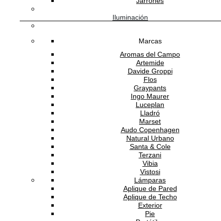
Jarrones
Iluminación
Mural Gaia Tapioca Verde
Marcas
1,324.9984
MXN
/m2
Aromas del Campo
Artemide
Davide Groppi
TRES TINTAS BARCELONA
Flos
Graypants
Ingo Maurer
Luceplan
Lladró
Mural Gaia Tapioca Azul
Marset
Audo Copenhagen
1,324.9984
MXN
/m2
Natural Urbano
Santa & Cole
Terzani
Vibia
Vistosi
Lámparas
Aplique de Pared
Aplique de Techo
Exterior
Pie