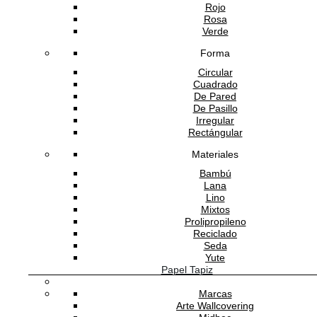
Rojo
Rosa
Software Gestión
GESIO®
Verde
Forma
Circular
Cuadrado
De Pared
De Pasillo
Irregular
Rectángular
Materiales
Bambú
Lana
Lino
Mixtos
Prolipropileno
Reciclado
Seda
Yute
Papel Tapiz
Marcas
Arte Wallcovering