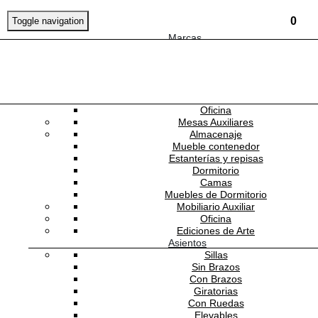
0
Toggle navigation
Marcas
Mobiliario
Mesas
Comedor
Consolas
NEWSLETTER
Escritorios
Oficina
Mesas Auxiliares
TRES TINTAS BARCELONA
Almacenaje
Mueble contenedor
Estanterías y repisas
Dormitorio
TT-M3503-3-MA
Camas
Muebles de Dormitorio
Mobiliario Auxiliar
Mural Gaia Tapioca Marrón
Oficina
Ediciones de Arte
Asientos
Sillas
Sin Brazos
Con Brazos
Giratorias
Simula tu mural
Con Ruedas
Elevables