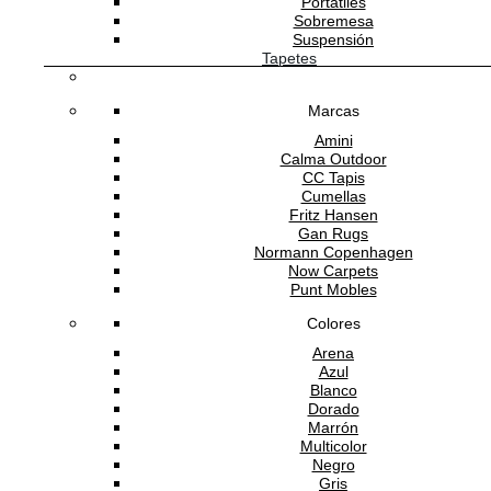
Portátiles
He leído y acepto la
política de privacidad
Sobremesa
Suspensión
Tapetes
Marcas
ATENCIÓN AL CLIENTE
Amini
Calma Outdoor
CC Tapis
Cumellas
SOPORTE
Fritz Hansen
Gan Rugs
Normann Copenhagen
Now Carpets
Punt Mobles
SOBRE ADDREDE
Colores
Arena
Azul
Blanco
Dorado
Marrón
Multicolor
Negro
Gris