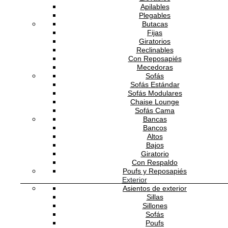
Apilables
Plegables
Estado:
NUEVO
Butacas
Fijas
CALIDAD
Giratorios
Reclinables
Non Woven
Con Reposapiés
Mecedoras
Vinilo
Sofás
Sofás Estándar
Sofás Modulares
Chaise Lounge
1,324.9984
MXN
/m2
Sofás Cama
Bancas
-
+
Bancos
Altos
Bajos
Añadir a la cesta
Giratorio
Con Respaldo
Poufs y Reposapiés
Detalles de producto
Exterior
Gaia es una colección de máxima exquisitez que recoge u
Asientos de exterior
conjunto de murales basados en formas orgánicas y
Sillas
tonalidades neutras. Desarrollando así cuatro líneas
Sillones
Sofás
temáticas, inspiradas en las formas más clásicas de la
Poufs
naturaleza, emulando ambientes vegetales, florales, textur