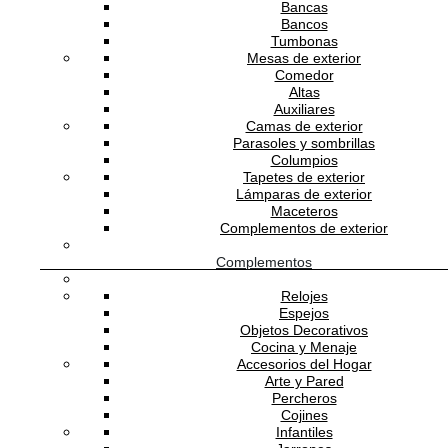
Bancas
y formas geométricas. Dando resultado a una línea de 25
Bancos
murales exclusivos.Tapioca es un mural que se inspira en
Tumbonas
los paisajes caribeños. El ritmo y el movimiento de las hoja
Mesas de exterior
le aporta dinamismo y frescura. No obstante, sus tonalidad
Comedor
neutras los hacen viajar a través de la atemporalidad de la
Altas
estaciones.
Auxiliares
Camas de exterior
Descripción técnica
Parasoles y sombrillas
Columpios
Gaia
Tapetes de exterior
Colecciones
Lámparas de exterior
Tres Tintas Design Studio
Diseñador
Maceteros
Complementos de exterior
Tres Tintas Barcelona
Marca
2 años
Complementos
Garantía
España
Origen
Relojes
Espejos
De 4 a 6 semanas
Tiempo de entrega
Objetos Decorativos
Productos Relacionados
Cocina y Menaje
Accesorios del Hogar
Arte y Pared
Percheros
Cojines
TRES TINTAS BARCELONA
Infantiles