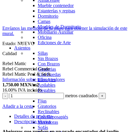
Almacenaje
Mueble contenedor
Estanterías y repisas
Dormitorio
Camas
Muebles de Dormitorio
Envíanos las medidas de tu muro para obtener la simulación de este
Mobiliario Auxiliar
mural.
Oficina
Ediciones de Arte
Estado:
NUEVO
Asientos
Sillas
Calidad
Sin Brazos
Rebel Mattic
Con Brazos
Rebel Commercial Grade
Giratorias
Rebel Mattic Peel & Stick
Con Ruedas
Información sobre tallas y colores
Elevables
1,750.00
MXN
/m2
Apilables
16.00%
IVA incluido
Plegables
metros cuadrados
Butacas
-
+
Fijas
Añadir a la cesta
Giratorios
Reclinables
Detalles de producto
Con Reposapiés
Descripción técnica
Mecedoras
Sofás
Abejorros que zumban en un prado encantador del jardín