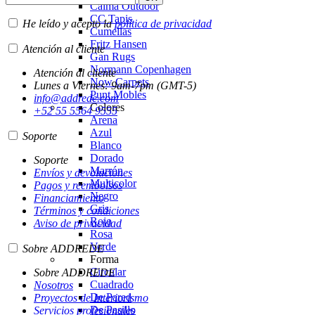
Calma Outdoor
CC Tapis
He leído y acepto la
política de privacidad
Cumellas
Fritz Hansen
Atención al cliente
Gan Rugs
Normann Copenhagen
Atención al cliente
Now Carpets
Lunes a Viernes: 9am-7pm (GMT-5)
Punt Mobles
info@addrede.com
Colores
+52 55 5564 9555
Arena
Azul
Soporte
Blanco
Dorado
Soporte
Marrón
Envíos y devoluciones
Multicolor
Pagos y reembolsos
Negro
Financiamiento
Gris
Términos y condiciones
Rojo
Aviso de privacidad
Rosa
Verde
Sobre ADDREDE
Forma
Circular
Sobre ADDREDE
Cuadrado
Nosotros
De Pared
Proyectos de Interiorismo
De Pasillo
Servicios profesionales