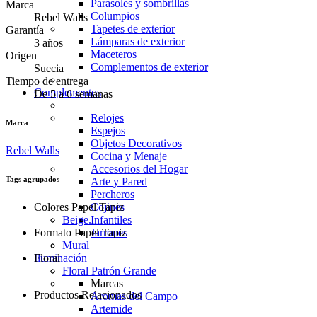
Parasoles y sombrillas
Marca
Columpios
Rebel Walls
Tapetes de exterior
Garantía
Lámparas de exterior
3 años
Maceteros
Origen
Complementos de exterior
Suecia
Tiempo de entrega
Complementos
De 5 a 6 semanas
Relojes
Marca
Espejos
Objetos Decorativos
Rebel Walls
Cocina y Menaje
Accesorios del Hogar
Tags agrupados
Arte y Pared
Percheros
Colores Papel Tapiz
Cojines
Beige.
Infantiles
Formato Papel Tapiz
Jarrones
Mural
Floral
Iluminación
Floral Patrón Grande
Marcas
Productos Relacionados
Aromas del Campo
Artemide