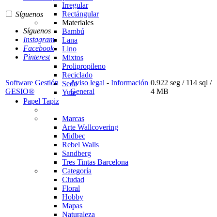
Irregular
Rectángular
Síguenos
Materiales
Síguenos
Bambú
Instagram
Lana
Facebook
Lino
Pinterest
Mixtos
Prolipropileno
Reciclado
Software Gestión
Aviso legal
-
Información
0.922 seg /
114 sql
/
Seda
GESIO®
General
4 MB
Yute
Papel Tapiz
Marcas
Arte Wallcovering
Midbec
Rebel Walls
Sandberg
Tres Tintas Barcelona
Categoría
Ciudad
Floral
Hobby
Mapas
Naturaleza