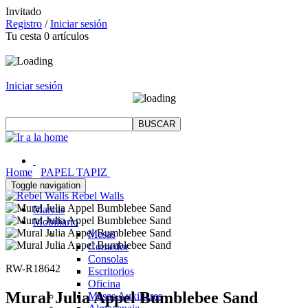
Invitado
Registro
/
Iniciar sesión
Tu cesta
0
artículos
Iniciar sesión
Home
PAPEL TAPIZ
Toggle navigation
Rebel Walls
Marcas
Mobiliario
Mesas
Comedor
Consolas
RW-R18642
Escritorios
Oficina
Mural Julia Appel Bumblebee Sand
Mesas Auxiliares