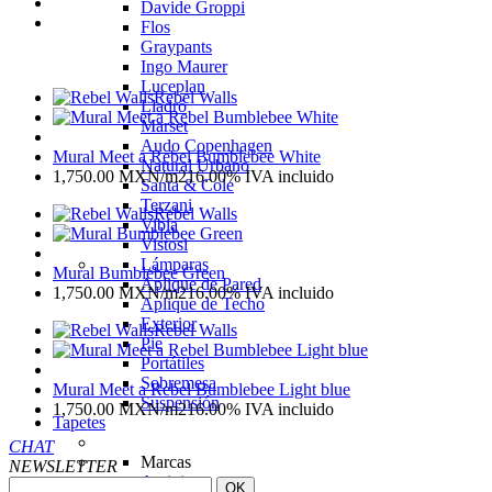
Davide Groppi
Flos
Graypants
Ingo Maurer
Luceplan
Rebel Walls
Lladró
Marset
Audo Copenhagen
Mural Meet a Rebel Bumblebee White
Natural Urbano
1,750.00
MXN
/m2
16.00%
IVA incluido
Santa & Cole
Terzani
Rebel Walls
Vibia
Vistosi
Lámparas
Mural Bumblebee Green
Aplique de Pared
1,750.00
MXN
/m2
16.00%
IVA incluido
Aplique de Techo
Exterior
Rebel Walls
Pie
Portátiles
Sobremesa
Mural Meet a Rebel Bumblebee Light blue
Suspensión
1,750.00
MXN
/m2
16.00%
IVA incluido
Tapetes
CHAT
Marcas
NEWSLETTER
Amini