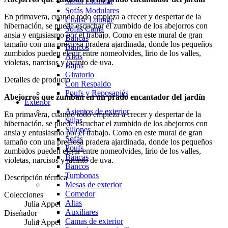
Sofás Estándar
Sofás Modulares
En primavera, cuando todo empieza a crecer y despertar de la
Chaise Lounge
hibernación, se puede escuchar el zumbido de los abejorros con
Sofás Cama
ansia y entusiasmo por el trabajo. Como en este mural de gran
Bancas
tamaño con una preciosa pradera ajardinada, donde los pequeños
Bancos
zumbidos pueden elegir entre nomeolvides, lirio de los valles,
Altos
violetas, narcisos y jacinto de uva.
Bajos
Giratorio
Detalles de producto
Con Respaldo
Poufs y Reposapiés
Abejorros que zumban en un prado encantador del jardín
Exterior
Asientos de exterior
En primavera, cuando todo empieza a crecer y despertar de la
Sillas
hibernación, se puede escuchar el zumbido de los abejorros con
Sillones
ansia y entusiasmo por el trabajo. Como en este mural de gran
Sofás
tamaño con una preciosa pradera ajardinada, donde los pequeños
Poufs
zumbidos pueden elegir entre nomeolvides, lirio de los valles,
Bancas
violetas, narcisos y jacinto de uva.
Bancos
Tumbonas
Descripción técnica
Mesas de exterior
Comedor
Colecciones
Altas
Julia Appel
Auxiliares
Diseñador
Camas de exterior
Julia Appel