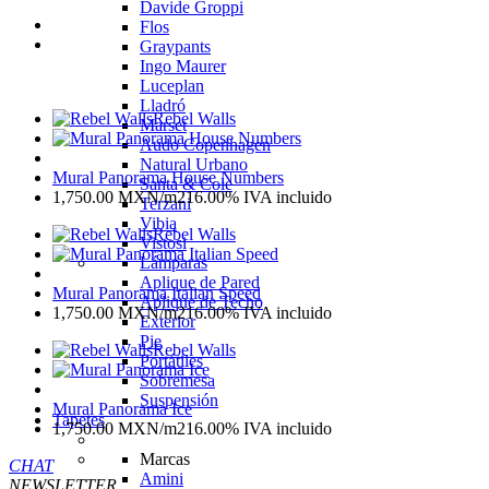
Davide Groppi
Flos
Graypants
Ingo Maurer
Luceplan
Lladró
Rebel Walls
Marset
Audo Copenhagen
Natural Urbano
Mural Panorama House Numbers
Santa & Cole
1,750.00
MXN
/m2
16.00%
IVA incluido
Terzani
Vibia
Rebel Walls
Vistosi
Lámparas
Aplique de Pared
Mural Panorama Italian Speed
Aplique de Techo
1,750.00
MXN
/m2
16.00%
IVA incluido
Exterior
Pie
Rebel Walls
Portátiles
Sobremesa
Suspensión
Mural Panorama Ice
Tapetes
1,750.00
MXN
/m2
16.00%
IVA incluido
Marcas
CHAT
Amini
NEWSLETTER