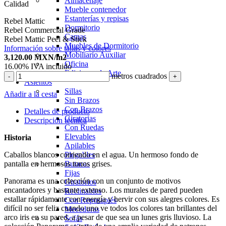
Almacenaje
Calidad
Mueble contenedor
Estanterías y repisas
Rebel Mattic
Dormitorio
Rebel Commercial Grade
Camas
Rebel Mattic Peel & Stick
Muebles de Dormitorio
Información sobre tallas y colores
Mobiliario Auxiliar
3,120.00
MXN
/m2
Oficina
16.00%
IVA incluido
Ediciones de Arte
metros cuadrados
-
+
Asientos
Sillas
Añadir a la cesta
Sin Brazos
Con Brazos
Detalles de producto
Giratorias
Descripción técnica
Con Ruedas
Elevables
Historia
Apilables
Caballos blancos corriendo en el agua. Un hermoso fondo de
Plegables
pantalla en hermosos tonos grises.
Butacas
Fijas
Panorama es una colección con un conjunto de motivos
Giratorios
encantadores y bastante extenso. Los murales de pared pueden
Reclinables
estallar rápidamente con energía y hervir con sus alegres colores. Es
Con Reposapiés
difícil no ser feliz cuando uno ve todos los colores tan brillantes del
Mecedoras
arco iris en su pared, a pesar de que sea un lunes gris lluvioso. La
Sofás