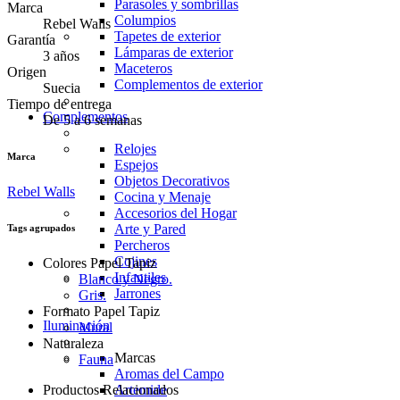
Parasoles y sombrillas
Marca
Columpios
Rebel Walls
Tapetes de exterior
Garantía
Lámparas de exterior
3 años
Maceteros
Origen
Complementos de exterior
Suecia
Tiempo de entrega
Complementos
De 5 a 6 semanas
Relojes
Marca
Espejos
Objetos Decorativos
Rebel Walls
Cocina y Menaje
Accesorios del Hogar
Arte y Pared
Tags agrupados
Percheros
Cojines
Colores Papel Tapiz
Infantiles
Blanco y Negro.
Jarrones
Gris.
Formato Papel Tapiz
Iluminación
Mural
Naturaleza
Marcas
Fauna
Aromas del Campo
Productos Relacionados
Artemide