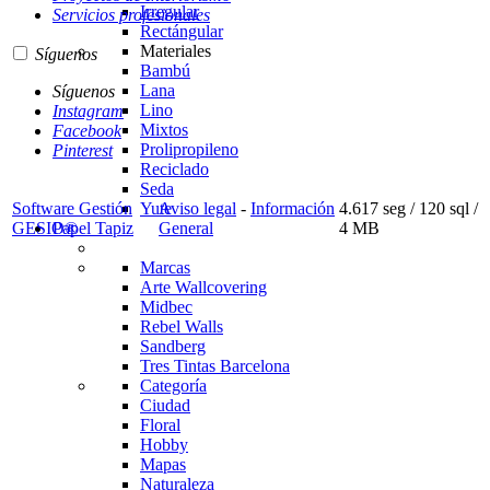
Irregular
Servicios profesionales
Rectángular
Materiales
Síguenos
Bambú
Lana
Síguenos
Lino
Instagram
Mixtos
Facebook
Prolipropileno
Pinterest
Reciclado
Seda
Software Gestión
Aviso legal
-
Información
4.617 seg /
120 sql
/
Yute
GESIO®
General
4 MB
Papel Tapiz
Marcas
Arte Wallcovering
Midbec
Rebel Walls
Sandberg
Tres Tintas Barcelona
Categoría
Ciudad
Floral
Hobby
Mapas
Naturaleza