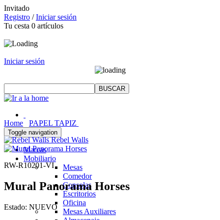
Invitado
Registro
/
Iniciar sesión
Tu cesta
0
artículos
Iniciar sesión
Home
PAPEL TAPIZ
Toggle navigation
Rebel Walls
Marcas
Mobiliario
RW-R10201-VI
Mesas
Comedor
Mural Panorama Horses
Consolas
Escritorios
Oficina
Estado:
NUEVO
Mesas Auxiliares