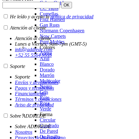
Calma Outdoor
CC Tapis
Cumellas
He leído y acepto la
política de privacidad
Fritz Hansen
Gan Rugs
Atención al cliente
Normann Copenhagen
Now Carpets
Atención al cliente
Punt Mobles
Lunes a Viernes: 9am-7pm (GMT-5)
Colores
info@addrede.com
Arena
+52 55 5564 9555
Azul
Blanco
Soporte
Dorado
Marrón
Soporte
Multicolor
Envíos y devoluciones
Negro
Pagos y reembolsos
Gris
Financiamiento
Rojo
Términos y condiciones
Rosa
Aviso de privacidad
Verde
Forma
Sobre ADDREDE
Circular
Cuadrado
Sobre ADDREDE
De Pared
Nosotros
De Pasillo
Proyectos de Interiorismo