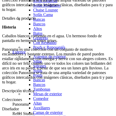
colección Panorama se trata de una amplia variedad de patrones
Sofás Estándar
gráficos intercalados con imágenes clásicas, diseñados para ti y para
Sofás Modulares
tu hogar.
Chaise Lounge
Sofás Cama
Detalles de producto
Bancas
Bancos
Historia
Altos
Bajos
Caballos blancos corriendo en el agua. Un hermoso fondo de
Giratorio
pantalla en hermosos tonos grises.
Con Respaldo
Poufs y Reposapiés
Panorama es una colección con un conjunto de motivos
Exterior
encantadores y bastante extenso. Los murales de pared pueden
Asientos de exterior
estallar rápidamente con energía y hervir con sus alegres colores. Es
Sillas
difícil no ser feliz cuando uno ve todos los colores tan brillantes del
Sillones
arco iris en su pared, a pesar de que sea un lunes gris lluvioso. La
Sofás
colección Panorama se trata de una amplia variedad de patrones
Poufs
gráficos intercalados con imágenes clásicas, diseñados para ti y para
Bancas
tu hogar.
Bancos
Tumbonas
Descripción técnica
Mesas de exterior
Comedor
Colecciones
Altas
Panorama
Auxiliares
Diseñador
Camas de exterior
Rebel Studio