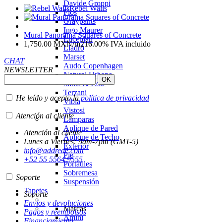
Davide Groppi
Rebel Walls
Flos
Graypants
Ingo Maurer
Mural Panorama Squares of Concrete
Luceplan
1,750.00
MXN
/m2
16.00%
IVA incluido
Lladró
Marset
CHAT
Audo Copenhagen
NEWSLETTER
Natural Urbano
Santa & Cole
Terzani
He leído y acepto la
política de privacidad
Vibia
Vistosi
Atención al cliente
Lámparas
Aplique de Pared
Atención al cliente
Aplique de Techo
Lunes a Viernes: 9am-7pm (GMT-5)
Exterior
info@addrede.com
Pie
+52 55 5564 9555
Portátiles
Sobremesa
Soporte
Suspensión
Tapetes
Soporte
Envíos y devoluciones
Marcas
Pagos y reembolsos
Amini
Financiamiento