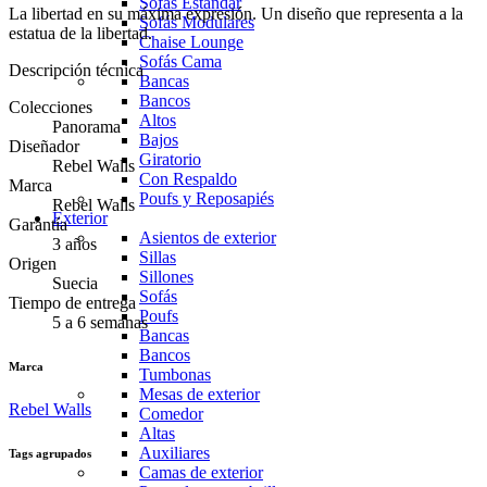
Sofás Estándar
La libertad en su máxima expresión. Un diseño que representa a la
Sofás Modulares
estatua de la libertad.
Chaise Lounge
Sofás Cama
Descripción técnica
Bancas
Bancos
Colecciones
Altos
Panorama
Bajos
Diseñador
Giratorio
Rebel Walls
Con Respaldo
Marca
Poufs y Reposapiés
Rebel Walls
Exterior
Garantía
Asientos de exterior
3 años
Sillas
Origen
Sillones
Suecia
Sofás
Tiempo de entrega
Poufs
5 a 6 semanas
Bancas
Bancos
Marca
Tumbonas
Mesas de exterior
Rebel Walls
Comedor
Altas
Auxiliares
Tags agrupados
Camas de exterior