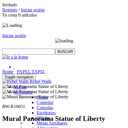
Invitado
Registro
/
Iniciar sesión
Tu cesta
0
artículos
Iniciar sesión
Home
PAPEL TAPIZ
Toggle navigation
Rebel Walls
Marcas
Mobiliario
Mesas
Comedor
RW-R10651
Consolas
Escritorios
Mural Panorama Statue of Liberty
Oficina
Mesas Auxiliares