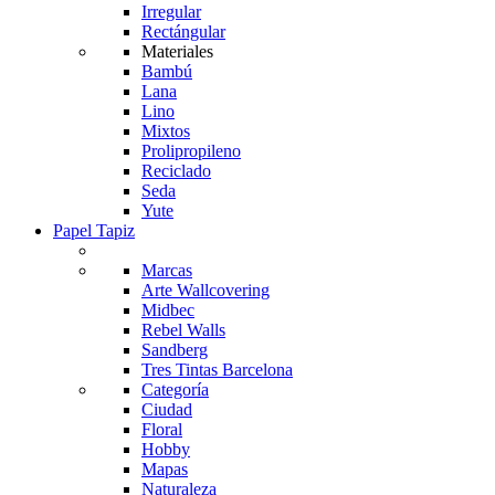
Irregular
Rectángular
Materiales
Bambú
Lana
Lino
Mixtos
Prolipropileno
Reciclado
Seda
Yute
Papel Tapiz
Marcas
Arte Wallcovering
Midbec
Rebel Walls
Sandberg
Tres Tintas Barcelona
Categoría
Ciudad
Floral
Hobby
Mapas
Naturaleza