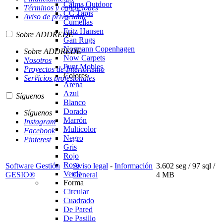
Calma Outdoor
Términos y condiciones
CC Tapis
Aviso de privacidad
Cumellas
Fritz Hansen
Sobre ADDREDE
Gan Rugs
Normann Copenhagen
Sobre ADDREDE
Now Carpets
Nosotros
Punt Mobles
Proyectos de Interiorismo
Colores
Servicios profesionales
Arena
Azul
Síguenos
Blanco
Dorado
Síguenos
Marrón
Instagram
Multicolor
Facebook
Negro
Pinterest
Gris
Rojo
Rosa
Software Gestión
Aviso legal
-
Información
3.602 seg /
97 sql
/
Verde
GESIO®
General
4 MB
Forma
Circular
Cuadrado
De Pared
De Pasillo