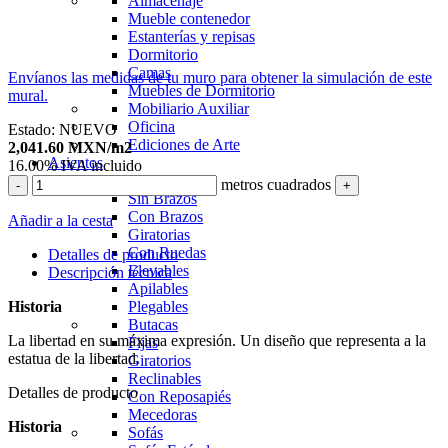
Almacenaje
Mueble contenedor
Estanterías y repisas
Dormitorio
Camas
Envíanos las medidas de tu muro para obtener la simulación de este
Muebles de Dormitorio
mural.
Mobiliario Auxiliar
Oficina
Estado:
NUEVO
Ediciones de Arte
2,041.60
MXN
/m2
Asientos
16.00%
IVA incluido
Sillas
metros cuadrados
-
+
Sin Brazos
Con Brazos
Añadir a la cesta
Giratorias
Con Ruedas
Detalles de producto
Elevables
Descripción técnica
Apilables
Historia
Plegables
Butacas
La libertad en su máxima expresión. Un diseño que representa a la
Fijas
estatua de la libertad.
Giratorios
Reclinables
Detalles de producto
Con Reposapiés
Mecedoras
Historia
Sofás