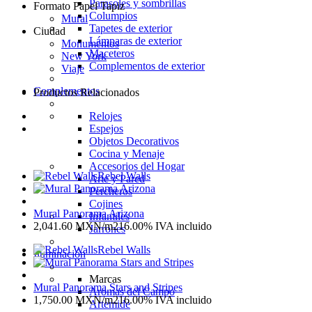
Parasoles y sombrillas
Formato Papel Tapiz
Columpios
Mural
Tapetes de exterior
Ciudad
Lámparas de exterior
Monumentos
Maceteros
New York
Complementos de exterior
Viaje
Complementos
Productos Relacionados
Relojes
Espejos
Objetos Decorativos
Cocina y Menaje
Accesorios del Hogar
Rebel Walls
Arte y Pared
Percheros
Cojines
Mural Panorama Arizona
Infantiles
2,041.60
MXN
/m2
16.00%
IVA incluido
Jarrones
Rebel Walls
Iluminación
Marcas
Mural Panorama Stars and Stripes
Aromas del Campo
1,750.00
MXN
/m2
16.00%
IVA incluido
Artemide