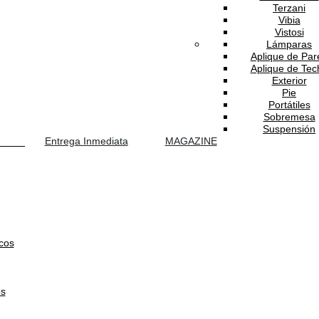
Terzani
Vibia
Vistosi
Lámparas
Aplique de Par
Aplique de Tec
Exterior
Pie
Portátiles
Sobremesa
Suspensión
Entrega Inmediata
MAGAZINE
cos
os