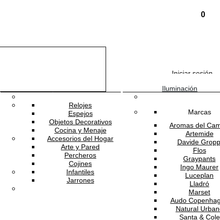
0
Iniciar sesión
Complementos
Iluminación
Relojes
Marcas
Espejos
Objetos Decorativos
Aromas del Ca
Cocina y Menaje
Artemide
Accesorios del Hogar
Davide Gropp
Arte y Pared
Flos
Percheros
Graypants
Cojines
Ingo Maurer
Infantiles
Luceplan
Jarrones
Lladró
Marset
Audo Copenha
Natural Urban
Santa & Cole