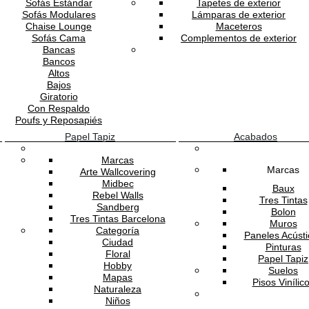
Sofás Estándar
Tapetes de exterior
Sofás Modulares
Lámparas de exterior
Chaise Lounge
Maceteros
Sofás Cama
Complementos de exterior
Bancas
Bancos
Altos
Bajos
Giratorio
Con Respaldo
Poufs y Reposapiés
Papel Tapiz
Acabados
Marcas
Marcas
Arte Wallcovering
Midbec
Baux
Rebel Walls
Tres Tintas
Sandberg
Bolon
Tres Tintas Barcelona
Muros
Categoría
Paneles Acústi
Ciudad
Pinturas
Floral
Papel Tapiz
Hobby
Suelos
Mapas
Pisos Vinílic
Naturaleza
Niños