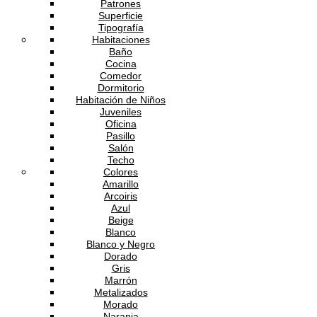
Patrones
Superficie
Tipografía
a obra.
Habitaciones
Baño
onstante empeño por perfeccionar su técnica, en su empeño por conseg
Cocina
Comedor
Dormitorio
Habitación de Niños
Juveniles
n
Oficina
Pasillo
Salón
Techo
Colores
Amarillo
Arcoiris
Azul
Beige
Blanco
Blanco y Negro
Dorado
Gris
TRES TINTAS BARCELONA
Marrón
Metalizados
Morado
Naranja