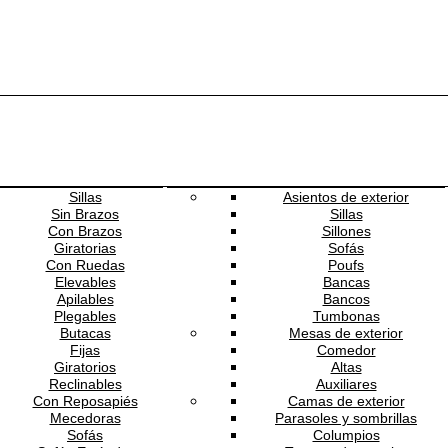
Toggle navigation
Asientos
Exterior
Sillas
Asientos de exterior
Sin Brazos
Sillas
Con Brazos
Sillones
Giratorias
Sofás
Con Ruedas
Poufs
Elevables
Bancas
Apilables
Bancos
Plegables
Tumbonas
Butacas
Mesas de exterior
Fijas
Comedor
Giratorios
Altas
Reclinables
Auxiliares
Con Reposapiés
Camas de exterior
Mecedoras
Parasoles y sombrillas
Sofás
Columpios