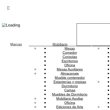
Marcas
Mobiliario
Mesas
Comedor
Consolas
Escritorios
Oficina
Mesas Auxiliares
Almacenaje
Mueble contenedor
TRES TINTAS BARCELONA
Estanterías y repisas
Dormitorio
Camas
TT-M3037-1
Muebles de Dormitorio
Mobiliario Auxiliar
Oficina
Mural Pentimento Damasko
Ediciones de Arte