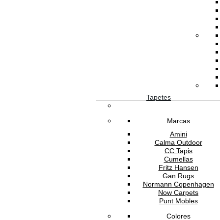
Simula tu mural
Estado:
NUEVO
CALIDAD
Tapetes
Non Woven
Marcas
Amini
Vinilo
Calma Outdoor
CC Tapis
Cumellas
1,454.9996
MXN
/m2
Fritz Hansen
Gan Rugs
Normann Copenhagen
-
+
Now Carpets
Punt Mobles
Añadir a la cesta
Colores