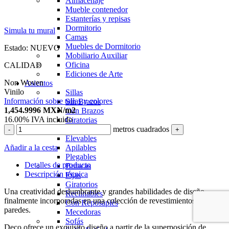
Almacenaje
Mueble contenedor
Estanterías y repisas
Dormitorio
Simula tu mural
Camas
Muebles de Dormitorio
Estado:
NUEVO
Mobiliario Auxiliar
Oficina
CALIDAD
Ediciones de Arte
Non Woven
Asientos
Vinilo
Sillas
Información sobre tallas y colores
Sin Brazos
1,454.9996
MXN
/m2
Con Brazos
16.00%
IVA incluido
Giratorias
metros cuadrados
Con Ruedas
-
+
Elevables
Añadir a la cesta
Apilables
Plegables
Detalles de producto
Butacas
Descripción técnica
Fijas
Giratorios
Una creatividad deslumbrante y grandes habilidades de diseño
Reclinables
finalmente incorporadas en una colección de revestimientos para
Con Reposapiés
paredes.
Mecedoras
Sofás
Deco ofrece un exquisito diseño a partir de la superposición de