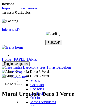
Invitado
Registro
/
Iniciar sesión
Tu cesta
0
artículos
Iniciar sesión
Home
PAPEL TAPIZ
Toggle navigation
Tres Tintas Barcelona
Marcas
Mobiliario
Mesas
TT-M2912-3
Comedor
Consolas
Mural Urquiola Deco 3 Verde
Escritorios
Oficina
Mesas Auxiliares