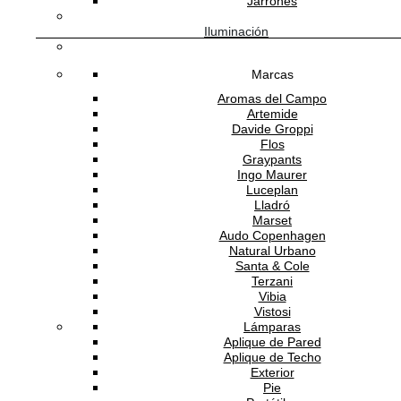
Jarrones
1,750.00
MXN
/m2
Iluminación
Marcas
Aromas del Campo
Artemide
Davide Groppi
Flos
Graypants
Ingo Maurer
He leído y acepto la
política de privacidad
Luceplan
Lladró
Marset
Audo Copenhagen
Natural Urbano
ATENCIÓN AL CLIENTE
Santa & Cole
Terzani
Vibia
Vistosi
Lámparas
SOPORTE
Aplique de Pared
Aplique de Techo
Exterior
Pie