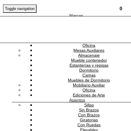
0
Toggle navigation
Marcas
Mobiliario
Mesas
Comedor
Consolas
NEWSLETTER
Escritorios
Oficina
Mesas Auxiliares
REBEL WALLS
Almacenaje
Mueble contenedor
Estanterías y repisas
Dormitorio
RW-R17593
Camas
Muebles de Dormitorio
Mobiliario Auxiliar
Mural Scenery Tropical Bellewood,
Oficina
Ediciones de Arte
Bubblegum
Asientos
Sillas
Sin Brazos
Con Brazos
Estado:
NUEVO
Giratorias
Con Ruedas
Elevables