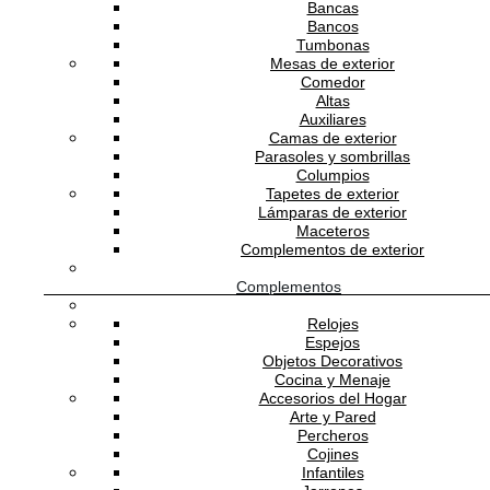
.
Bancas
Bancos
Descripción técnica
Tumbonas
Mesas de exterior
Scenery
Comedor
Colecciones
Altas
Rebel Studio
Diseñador
Auxiliares
Camas de exterior
Rebel Walls
Marca
Parasoles y sombrillas
3 años
Columpios
Garantía
Tapetes de exterior
Suecia
Origen
Lámparas de exterior
Maceteros
De 5 a 6 semanas
Tiempo de entrega
Complementos de exterior
Productos Relacionados
Complementos
Relojes
Espejos
REBEL WALLS
Objetos Decorativos
Cocina y Menaje
Accesorios del Hogar
Arte y Pared
Percheros
Cojines
Mural Wonder World Tropical
Infantiles
Bellewood Graphite