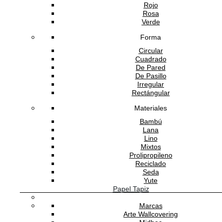
Rojo
Rosa
Verde
Forma
Circular
Cuadrado
De Pared
De Pasillo
Irregular
Rectángular
Materiales
Bambú
Lana
Lino
Mixtos
Prolipropileno
Reciclado
Seda
Yute
Papel Tapiz
Marcas
Arte Wallcovering