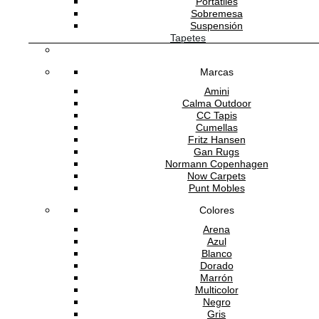
Portátiles
SOBRE ADDREDE
Sobremesa
Suspensión
Tapetes
Marcas
Amini
Calma Outdoor
CC Tapis
Cumellas
Fritz Hansen
Gan Rugs
Software Gestión
GESIO®
Normann Copenhagen
Now Carpets
Punt Mobles
Colores
Arena
Azul
Blanco
Dorado
Marrón
Multicolor
Negro
Gris