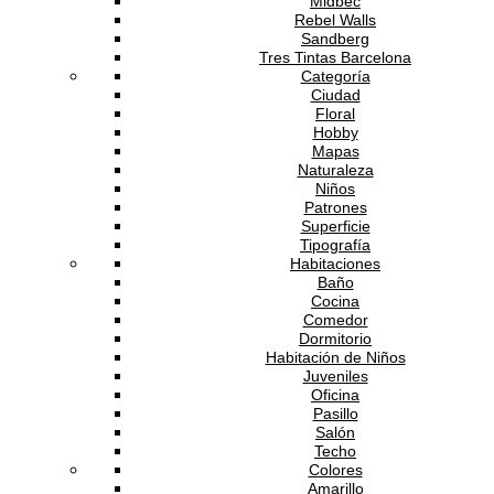
Midbec
Rebel Walls
Sandberg
Tres Tintas Barcelona
Categoría
Ciudad
Floral
Hobby
Mapas
Naturaleza
Niños
Patrones
Superficie
Tipografía
Habitaciones
Baño
Cocina
Comedor
Dormitorio
Habitación de Niños
Juveniles
Oficina
Pasillo
Salón
Techo
Colores
Amarillo