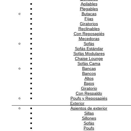
Calidad
Apilables
Plegables
Rebel Mattic
Butacas
Fijas
Rebel Commercial Grade
Giratorios
Reclinables
Rebel Mattic Peel & Stick
Con Reposapiés
Mecedoras
Sofás
1,750.00
MXN
/m2
Sofás Estándar
Sofás Modulares
Chaise Lounge
-
+
Sofás Cama
Bancas
Bancos
Añadir a la cesta
Altos
Bajos
Giratorio
Detalles de producto
Con Respaldo
Poufs y Reposapiés
Scenery.
Exterior
La colección Scenery reúne elegantes murales de paisajes mágicos,
Asientos de exterior
materiales y elementos con detalles extraordinariamente ricos. Los detalles
Sillas
distintivos se perciben casi reales, y siempre hay algo nuevo que descubrir 
Sillones
estos motivos teatrales. La paleta de colores es suave, con tonos pastel
Sofás
terrosos que se integran fácilmente con la decoración existente.
Poufs