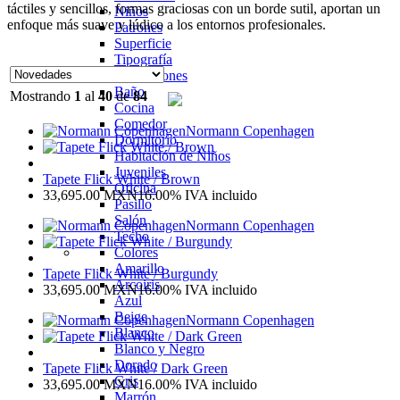
táctiles y sencillos, formas graciosas con un borde sutil, aportan un
Niños
enfoque más suave y lúdico a los entornos profesionales.
Patrones
Superficie
Tipografía
Habitaciones
Baño
Mostrando
1
al
40
de
84
Cocina
Comedor
Normann Copenhagen
Dormitorio
Habitación de Niños
Juveniles
Tapete Flick White / Brown
Oficina
33,695.00
MXN
16.00%
IVA incluido
Pasillo
Salón
Normann Copenhagen
Techo
Colores
Amarillo
Tapete Flick White / Burgundy
Arcoiris
33,695.00
MXN
16.00%
IVA incluido
Azul
Beige
Normann Copenhagen
Blanco
Blanco y Negro
Dorado
Tapete Flick White / Dark Green
Gris
33,695.00
MXN
16.00%
IVA incluido
Marrón