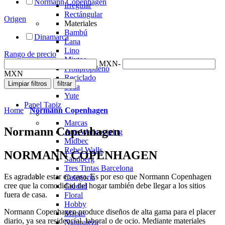
Normann Copenhagen
Irregular
Rectángular
Origen
Materiales
Bambú
Dinamarca
Lana
Lino
Rango de precio
Mixtos
MXN
-
Prolipropileno
MXN
Reciclado
Seda
Yute
Papel Tapiz
Home
Normann Copenhagen
Marcas
Normann Copenhagen
Arte Wallcovering
Midbec
Rebel Walls
NORMANN COPENHAGEN
Sandberg
Tres Tintas Barcelona
Es agradable estar en casa. Es por eso que Normann Copenhagen
Categoría
cree que la comodidad del hogar también debe llegar a los sitios
Ciudad
fuera de casa.
Floral
Hobby
Normann Copenhagen produce diseños de alta gama para el placer
Mapas
diario, ya sea residencial, laboral o de ocio. Mediante materiales
Naturaleza