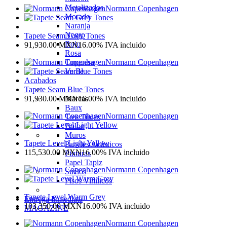
Metalizados
Normann Copenhagen
Morado
Naranja
Negro
Tapete Seam Grey Tones
Rojo
91,930.00
MXN
16.00%
IVA incluido
Rosa
Turquesa
Normann Copenhagen
Verde
Acabados
Tapete Seam Blue Tones
Marcas
91,930.00
MXN
16.00%
IVA incluido
Baux
Normann Copenhagen
Tres Tintas
Bolon
Muros
Tapete Level Light Yellow
Paneles Acústicos
115,530.00
MXN
16.00%
IVA incluido
Pinturas
Papel Tapiz
Normann Copenhagen
Suelos
Pisos Vinílicos
Tapete Level Warm Grey
Entrega Inmediata
103,350.00
MXN
16.00%
IVA incluido
MAGAZINE
Normann Copenhagen