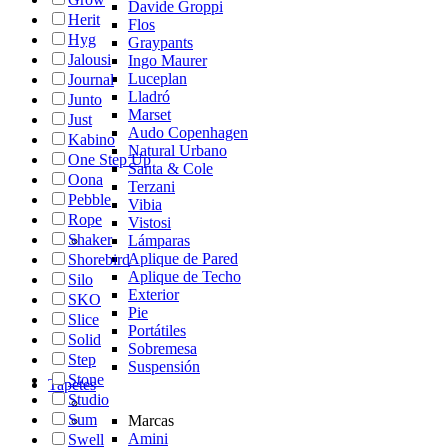
Davide Groppi
Herit
Flos
Hyg
Graypants
Jalousi
Ingo Maurer
Luceplan
Journal
Lladró
Junto
Marset
Just
Audo Copenhagen
Kabino
Natural Urbano
One Step Up
Santa & Cole
Oona
Terzani
Pebble
Vibia
Rope
Vistosi
Shaker
Lámparas
Aplique de Pared
Shorebird
Aplique de Techo
Silo
Exterior
SKO
Pie
Slice
Portátiles
Solid
Sobremesa
Step
Suspensión
Stone
Tapetes
Studio
Sum
Marcas
Amini
Swell