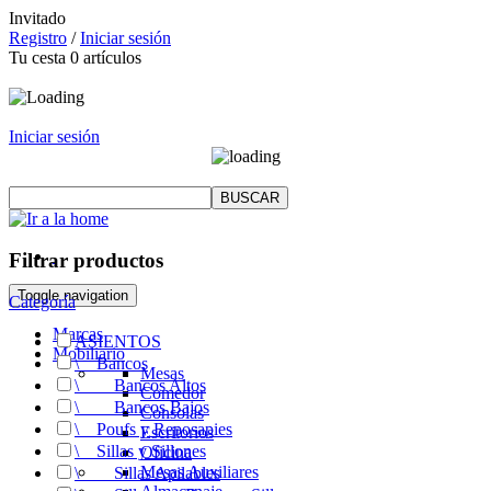
Invitado
Registro
/
Iniciar sesión
Tu cesta
0
artículos
Iniciar sesión
Filtrar productos
Toggle navigation
Categoría
Marcas
ASIENTOS
Mobiliario
\
__
Bancos
Mesas
\
__
__
Bancos Altos
Comedor
\
__
__
Bancos Bajos
Consolas
\
__
Poufs y Reposapies
Escritorios
\
__
Sillas y Sillones
Oficina
Mesas Auxiliares
\
__
__
Sillas Apilables