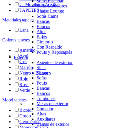
Sofás Estándar
\
__
Mobiliario Auxiliar
Sofás Modulares
TAPETES
Chaise Lounge
Sofás Cama
Materiales tapetes
Bancas
Bancos
Lana
Altos
Bajos
Colores tapetes
Giratorio
Con Respaldo
Amarillo
Poufs y Reposapiés
Azul
Exterior
Gris
Asientos de exterior
Marrón
Sillas
Sillones
Negro y Blanco
Sofás
Rojo
Poufs
Rosa
Bancas
Verde
Bancos
Tumbonas
Mood tapetes
Mesas de exterior
Comedor
Bicolor
Altas
Crudo
Auxiliares
Geométrico
Camas de exterior
Monocromático