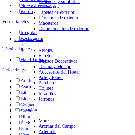
Parasoles y sombrillas
Nueva Herencia
Columpios
Patrón
Tapetes de exterior
Lámparas de exterior
Forma tapetes
Maceteros
Complementos de exterior
Irregular
Rectangular
Complementos
Técnica tapetes
Relojes
Espejos
Hand Tufted
Objetos Decorativos
Cocina y Menaje
Colecciones
Accesorios del Hogar
Arte y Pared
Analog
Percheros
Astro
Cojines
Bit
Infantiles
Block
Jarrones
Cognac
Iluminación
Curve
Ding
Marcas
Flick
Aromas del Campo
Form
Artemide
Grow