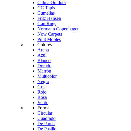
Calma Outdoor
CC Tapis
Cumellas
Fritz Hansen
Gan Rugs
Normann Copenhagen
Now Carpets
Punt Mobles
Colores
Arena
Azul
Blanco
Dorado
Marrón
Multicolor
Negro
Gris
Rojo
Rosa
Verde
Forma
Circular
Cuadrado
De Pared
De Pasillo