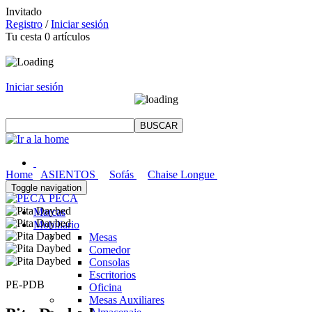
Invitado
Registro
/
Iniciar sesión
Tu cesta
0
artículos
Iniciar sesión
Home
ASIENTOS
Sofás
Chaise Longue
Toggle navigation
PECA
Marcas
Mobiliario
Mesas
Comedor
Consolas
Escritorios
PE-PDB
Oficina
Mesas Auxiliares