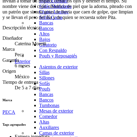
invitan a tomar un respiro, cerrar los ojos y detener el tiempo. Su
Sofás Estándar
nombre viene del cojín cilíndrico de piel que la adorna, piteado con
Sofás Modulares
un patrón que simula gotas de lluvia que caen de golpe, que limpian
Chaise Lounge
y se llevan el peso del día y de quien se recuesta sobre Pita.
Sofás Cama
Bancas
Descripción técnica
Bancos
Altos
Diseñador
Bajos
Caterina Moretti
Giratorio
Marca
Con Respaldo
Peca
Poufs y Reposapiés
Garantía
Exterior
6 meses
Asientos de exterior
Origen
Sillas
México
Sillones
Tiempo de entrega
Sofás
De 5 a 7 días
Poufs
Bancas
Bancos
Marca
Tumbonas
Mesas de exterior
PECA
Comedor
Altas
Tags agrupados
Auxiliares
Camas de exterior
Entrega inmediata