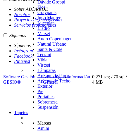
Davide Groppi
Flos
Sobre ADDREDE
Graypants
Nosotros
Ingo Maurer
Proyectos de Interiorismo
Luceplan
Servicios profesionales
Lladró
Marset
Síguenos
Audo Copenhagen
Natural Urbano
Síguenos
Santa & Cole
Instagram
Terzani
Facebook
Vibia
Pinterest
Vistosi
Lámparas
Aplique de Pared
Software Gestión
Aviso legal
-
Información
0.271 seg /
70 sql
/
Aplique de Techo
GESIO®
General
4 MB
Exterior
Pie
Portátiles
Sobremesa
Suspensión
Tapetes
Marcas
Amini