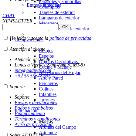
Parasoles y sombrillas
Entrega inmediata
Columpios
Tapetes de exterior
CHAT
Lámparas de exterior
NEWSLETTER
Maceteros
Complementos de exterior
He leído y acepto la
política de privacidad
Complementos
Atención al cliente
Relojes
Espejos
Atención al cliente
Objetos Decorativos
Lunes a Viernes: 9am-7pm (GMT-5)
Cocina y Menaje
info@addrede.com
Accesorios del Hogar
+52 55 5564 9555
Arte y Pared
Percheros
Soporte
Cojines
Infantiles
Soporte
Jarrones
Envíos y devoluciones
Pagos y reembolsos
Iluminación
Financiamiento
Términos y condiciones
Marcas
Aviso de privacidad
Aromas del Campo
Artemide
Sobre ADDREDE