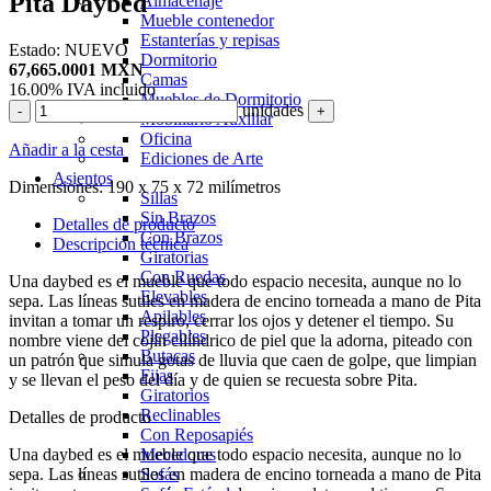
Pita Daybed
Almacenaje
Mueble contenedor
Estanterías y repisas
Estado:
NUEVO
Dormitorio
67,665.0001
MXN
Camas
16.00%
IVA incluido
Muebles de Dormitorio
unidades
-
+
Mobiliario Auxiliar
Oficina
Añadir a la cesta
Ediciones de Arte
Asientos
Dimensiones:
190 x 75 x 72 milímetros
Sillas
Sin Brazos
Detalles de producto
Con Brazos
Descripción técnica
Giratorias
Con Ruedas
Una daybed es el mueble que todo espacio necesita, aunque no lo
Elevables
sepa. Las líneas sutiles en madera de encino torneada a mano de Pita
Apilables
invitan a tomar un respiro, cerrar los ojos y detener el tiempo. Su
Plegables
nombre viene del cojín cilíndrico de piel que la adorna, piteado con
Butacas
un patrón que simula gotas de lluvia que caen de golpe, que limpian
Fijas
y se llevan el peso del día y de quien se recuesta sobre Pita.
Giratorios
Reclinables
Detalles de producto
Con Reposapiés
Una daybed es el mueble que todo espacio necesita, aunque no lo
Mecedoras
sepa. Las líneas sutiles en madera de encino torneada a mano de Pita
Sofás