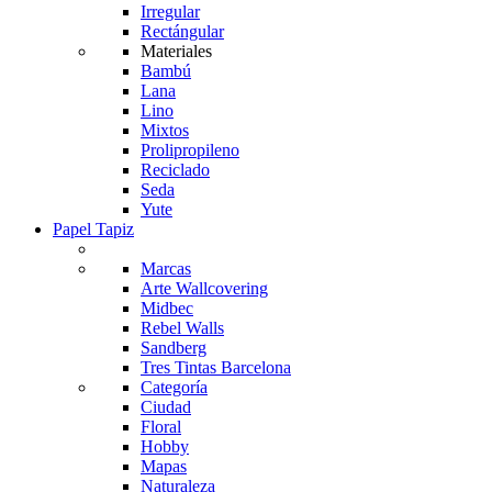
Irregular
Rectángular
Materiales
Bambú
Lana
Lino
Mixtos
Prolipropileno
Reciclado
Seda
Yute
Papel Tapiz
Marcas
Arte Wallcovering
Midbec
Rebel Walls
Sandberg
Tres Tintas Barcelona
Categoría
Ciudad
Floral
Hobby
Mapas
Naturaleza