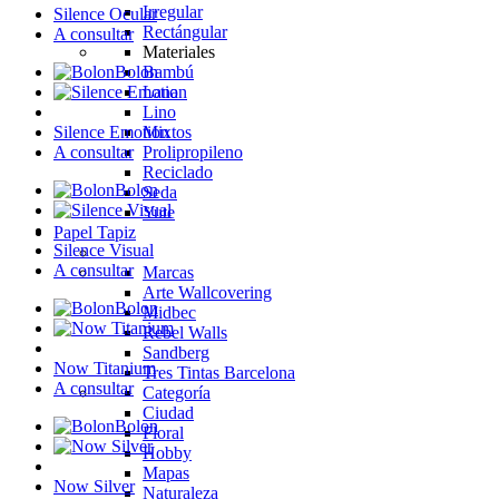
Irregular
Silence Ocular
Rectángular
A consultar
Materiales
Bambú
Bolon
Lana
Lino
Mixtos
Silence Emotion
Prolipropileno
A consultar
Reciclado
Bolon
Seda
Yute
Papel Tapiz
Silence Visual
A consultar
Marcas
Arte Wallcovering
Bolon
Midbec
Rebel Walls
Sandberg
Now Titanium
Tres Tintas Barcelona
A consultar
Categoría
Ciudad
Bolon
Floral
Hobby
Mapas
Now Silver
Naturaleza