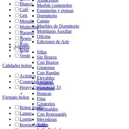
Almacenaje
Blanco
Mueble contenedor
Café
Estanterías y repisas
Gris
Dormitorio
Camas
Morado
Muebles de Dormitorio
Multicolor
Mobiliario Auxiliar
Naranja
Oficina
Negro
Ediciones de Arte
Rojo
Asientos
Rosa
Sillas
Verde
Sin Brazos
Con Brazos
Calidades bolon
Giratorias
Con Ruedas
Acústico
Elevables
Comercial general
Apilables
Heavy Commercial 33
Plegables
Butacas
Formato bolon
Fijas
Giratorios
Bolon Studio
Reclinables
Lamas
Con Reposapiés
Loseta
Mecedoras
Sofás
Loseta Acústica