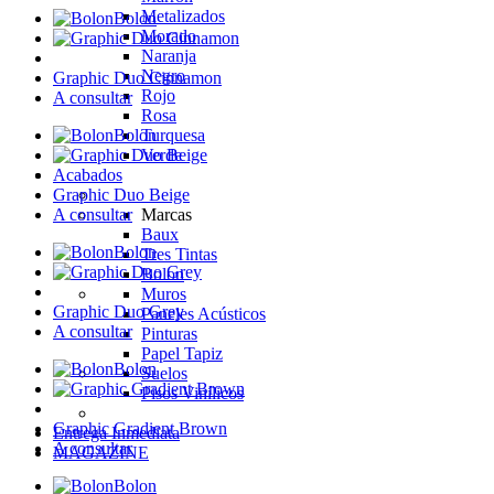
Metalizados
Bolon
Morado
Naranja
Negro
Graphic Duo Cinnamon
Rojo
A consultar
Rosa
Turquesa
Bolon
Verde
Acabados
Graphic Duo Beige
Marcas
A consultar
Baux
Bolon
Tres Tintas
Bolon
Muros
Graphic Duo Grey
Paneles Acústicos
A consultar
Pinturas
Papel Tapiz
Bolon
Suelos
Pisos Vinílicos
Graphic Gradient Brown
Entrega Inmediata
A consultar
MAGAZINE
Bolon