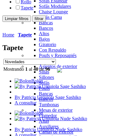
Sofás Estándar
Rollo
Sofás Modulares
Tapete
Chaise Lounge
Sofás Cama
Bancas
Bancos
Altos
Home
Tapete
Bajos
Giratorio
Tapete
Con Respaldo
Poufs y Reposapiés
Exterior
Asientos de exterior
Mostrando
1
al
40
de
96
Sillas
Sillones
Bolon
Sofás
Poufs
Bancas
By Patricia Urquiola Sage Sashiko
Bancos
A consultar
Tumbonas
Mesas de exterior
Bolon
Comedor
Altas
Auxiliares
By Patricia Urquiola Nude Sashiko
Camas de exterior
A consultar