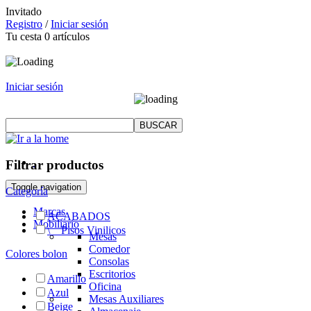
Invitado
Registro
/
Iniciar sesión
Tu cesta
0
artículos
Iniciar sesión
Filtrar productos
Toggle navigation
Categoría
Marcas
ACABADOS
Mobiliario
\
__
Pisos Vinilicos
Mesas
Comedor
Colores bolon
Consolas
Escritorios
Amarillo
Oficina
Azul
Mesas Auxiliares
Beige