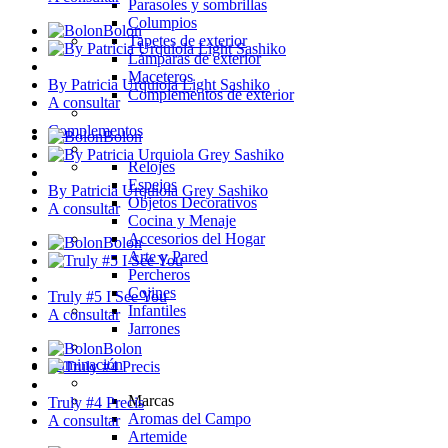
Parasoles y sombrillas
Columpios
Bolon
Tapetes de exterior
Lámparas de exterior
Maceteros
By Patricia Urquiola Light Sashiko
Complementos de exterior
A consultar
Complementos
Bolon
Relojes
Espejos
By Patricia Urquiola Grey Sashiko
Objetos Decorativos
A consultar
Cocina y Menaje
Accesorios del Hogar
Bolon
Arte y Pared
Percheros
Cojines
Truly #5 I See You
Infantiles
A consultar
Jarrones
Bolon
Iluminación
Marcas
Truly #4 Precis
Aromas del Campo
A consultar
Artemide