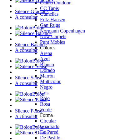
Calma Outdoor
CC Tapis
Silence Gracious
Cumellas
A consultar
Fritz Hansen
Gan Rugs
Bolon
Normann Copenhagen
Now Carpets
Punt Mobles
Silence Balance
Colores
A consultar
Arena
Azul
Bolon
Blanco
Dorado
Marrón
Silence Sense
Multicolor
A consultar
Negro
Gris
Bolon
Rojo
Rosa
Verde
Silence Pause
Forma
A consultar
Circular
Cuadrado
Bolon
De Pared
De Pasillo