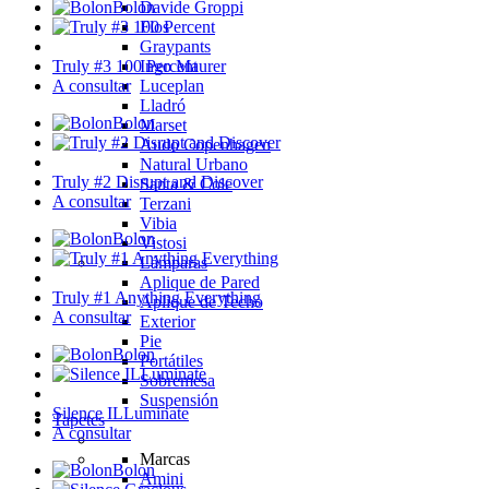
Davide Groppi
Bolon
Flos
Graypants
Ingo Maurer
Truly #3 100 Percent
Luceplan
A consultar
Lladró
Bolon
Marset
Audo Copenhagen
Natural Urbano
Truly #2 Disrupt and Discover
Santa & Cole
A consultar
Terzani
Vibia
Bolon
Vistosi
Lámparas
Aplique de Pared
Truly #1 Anything Everything
Aplique de Techo
A consultar
Exterior
Pie
Bolon
Portátiles
Sobremesa
Suspensión
Silence ILLuminate
Tapetes
A consultar
Marcas
Bolon
Amini