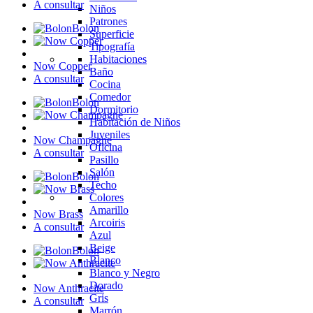
A consultar
Niños
Patrones
Bolon
Superficie
Tipografía
Habitaciones
Now Copper
Baño
A consultar
Cocina
Comedor
Bolon
Dormitorio
Habitación de Niños
Juveniles
Now Champagne
Oficina
A consultar
Pasillo
Salón
Bolon
Techo
Colores
Amarillo
Now Brass
Arcoiris
A consultar
Azul
Beige
Bolon
Blanco
Blanco y Negro
Dorado
Now Anthracite
Gris
A consultar
Marrón