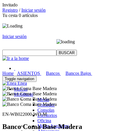
Invitado
Registro
/
Iniciar sesión
Tu cesta
0
artículos
Iniciar sesión
Home
ASIENTOS
Bancos
Bancos Bajos
Toggle navigation
Enea
Marcas
Mobiliario
Mesas
Comedor
Consolas
EN-WB022000-WO-M
Escritorios
Oficina
Banco Coma Base Madera
Mesas Auxiliares