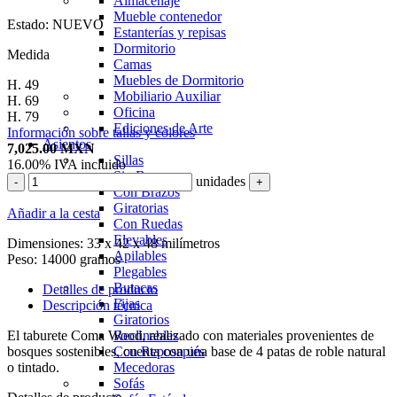
Almacenaje
Mueble contenedor
Estado:
NUEVO
Estanterías y repisas
Dormitorio
Medida
Camas
Muebles de Dormitorio
H. 49
Mobiliario Auxiliar
H. 69
Oficina
H. 79
Ediciones de Arte
Información sobre tallas y colores
Asientos
7,025.00
MXN
Sillas
16.00%
IVA incluido
Sin Brazos
unidades
-
+
Con Brazos
Giratorias
Añadir a la cesta
Con Ruedas
Elevables
Dimensiones:
33 x 42 x 48 milímetros
Apilables
Peso:
14000 gramos
Plegables
Butacas
Detalles de producto
Fijas
Descripción técnica
Giratorios
El taburete Coma Wood, realizado con materiales provenientes de
Reclinables
bosques sostenibles, cuenta con una base de 4 patas de roble natural
Con Reposapiés
o tintado.
Mecedoras
Sofás