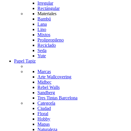
Irregular
Rectángular
Materiales
Bambú
Lana
Lino
Mixtos
Prolipropileno
Reciclado
Seda
Yute
Papel Tapiz
Marcas
Arte Wallcovering
Midbec
Rebel Walls
Sandberg
Tres Tintas Barcelona
Categoría
Ciudad
Floral
Hobby
Mapas
Naturaleza