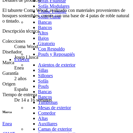
Detalles de producto
Sofás Estándar
Sofás Modulares
El taburete Coma Wood, realizado con materiales provenientes de
Chaise Lounge
bosques sostenibles, cuenta con una base de 4 patas de roble natural
Sofás Cama
o tintado.
Bancas
Bancos
Descripción técnica
Altos
Bajos
Colecciones
Giratorio
Coma Wood
Con Respaldo
Diseñador
Poufs y Reposapiés
Josep Lluscà
Exterior
Marca
Asientos de exterior
Enea
Sillas
Garantía
Sillones
2 años
Sofás
Origen
Poufs
España
Bancas
Tiempo de entrega
Bancos
De 14 a 16 semanas
Tumbonas
Mesas de exterior
Marca
Comedor
Altas
Enea
Auxiliares
Camas de exterior