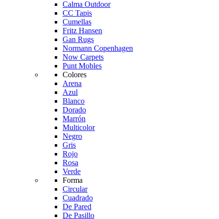
Calma Outdoor
CC Tapis
Cumellas
Fritz Hansen
Gan Rugs
Normann Copenhagen
Now Carpets
Punt Mobles
Colores
Arena
Azul
Blanco
Dorado
Marrón
Multicolor
Negro
Gris
Rojo
Rosa
Verde
Forma
Circular
Cuadrado
De Pared
De Pasillo