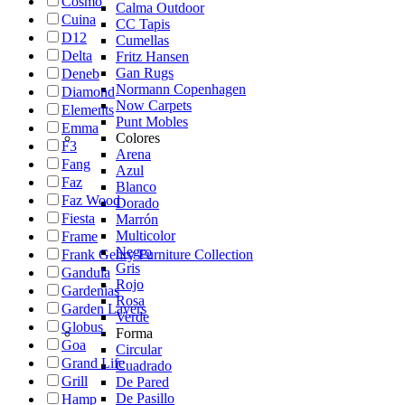
Cosmo
Calma Outdoor
Cuina
CC Tapis
D12
Cumellas
Delta
Fritz Hansen
Gan Rugs
Deneb
Normann Copenhagen
Diamond
Now Carpets
Elements
Punt Mobles
Emma
Colores
F3
Arena
Fang
Azul
Faz
Blanco
Faz Wood
Dorado
Fiesta
Marrón
Multicolor
Frame
Negro
Frank Gehry Furniture Collection
Gris
Gandula
Rojo
Gardenias
Rosa
Garden Layers
Verde
Globus
Forma
Goa
Circular
Grand Life
Cuadrado
Grill
De Pared
De Pasillo
Hamp