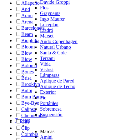
Davide Groppi
Allaperto
Flos
And
Graypants
Aram
Ingo Maurer
Arena
Luceplan
Barceloneta
Lladró
Beam
Marset
Biophilia
Audo Copenhagen
Bloom
Natural Urbano
Santa & Cole
Blow
Terzani
Blow
Vibia
Bolonia
Vistosi
Bones
Lámparas
Brisa
Aplique de Pared
Brooklyn
Aplique de Techo
Bulbi
Exterior
Bum Bum
Pie
Bye-Bye
Portátiles
Sobremesa
Calipso
Suspensión
Chemistubes
Tapetes
City
Clip
Marcas
Coimbra
Amini