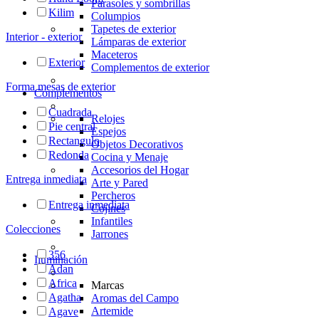
Parasoles y sombrillas
Kilim
Columpios
Tapetes de exterior
Interior - exterior
Lámparas de exterior
Maceteros
Exterior
Complementos de exterior
Forma mesas de exterior
Complementos
Cuadrada
Relojes
Pie central
Espejos
Rectangulo
Objetos Decorativos
Redonda
Cocina y Menaje
Accesorios del Hogar
Entrega inmediata
Arte y Pared
Percheros
Entrega inmediata
Cojines
Infantiles
Colecciones
Jarrones
356
Iluminación
Adan
Africa
Marcas
Agatha
Aromas del Campo
Artemide
Agave