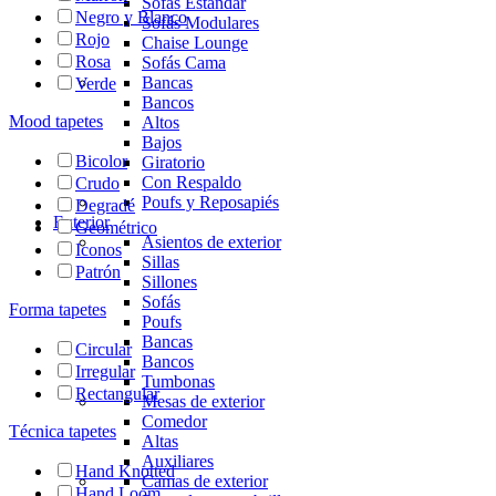
Sofás Estándar
Negro y Blanco
Sofás Modulares
Rojo
Chaise Lounge
Rosa
Sofás Cama
Bancas
Verde
Bancos
Mood tapetes
Altos
Bajos
Bicolor
Giratorio
Con Respaldo
Crudo
Poufs y Reposapiés
Degradé
Exterior
Geométrico
Asientos de exterior
Iconos
Sillas
Patrón
Sillones
Sofás
Forma tapetes
Poufs
Bancas
Circular
Bancos
Irregular
Tumbonas
Rectangular
Mesas de exterior
Comedor
Técnica tapetes
Altas
Auxiliares
Hand Knotted
Camas de exterior
Hand Loom