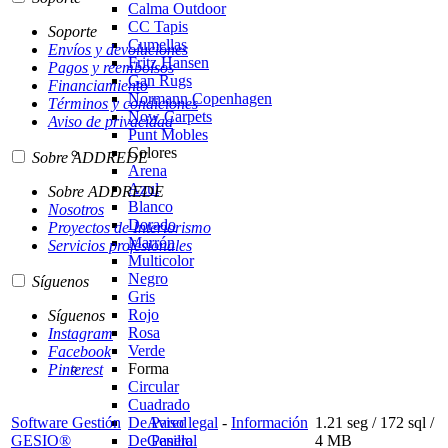
Calma Outdoor
CC Tapis
Soporte
Cumellas
Envíos y devoluciones
Fritz Hansen
Pagos y reembolsos
Gan Rugs
Financiamiento
Normann Copenhagen
Términos y condiciones
Now Carpets
Aviso de privacidad
Punt Mobles
Colores
Sobre ADDREDE
Arena
Azul
Sobre ADDREDE
Blanco
Nosotros
Dorado
Proyectos de Interiorismo
Marrón
Servicios profesionales
Multicolor
Negro
Síguenos
Gris
Rojo
Síguenos
Rosa
Instagram
Verde
Facebook
Forma
Pinterest
Circular
Cuadrado
Software Gestión
Aviso legal
-
Información
1.21 seg /
172 sql
/
De Pared
GESIO®
General
4 MB
De Pasillo