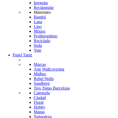
Irregular
Rectángular
Materiales
Bambú
Lana
Lino
Mixtos
Prolipropileno
Reciclado
Seda
Yute
Papel Tapiz
Marcas
Arte Wallcovering
Midbec
Rebel Walls
Sandberg
Tres Tintas Barcelona
Categoría
Ciudad
Floral
Hobby
Mapas
Naturaleza