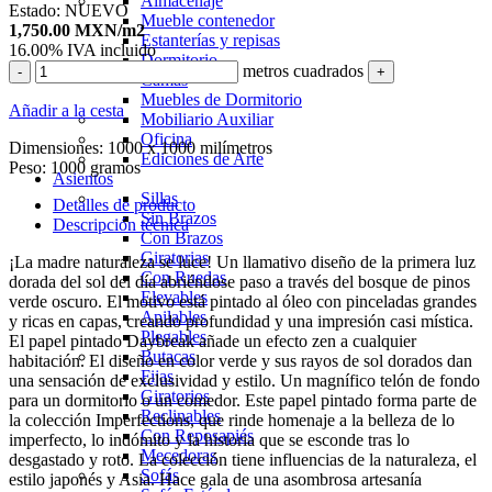
Almacenaje
Estado:
NUEVO
Mueble contenedor
1,750.00
MXN
/m2
Estanterías y repisas
16.00%
IVA incluido
Dormitorio
metros cuadrados
-
+
Camas
Muebles de Dormitorio
Añadir a la cesta
Mobiliario Auxiliar
Oficina
Dimensiones:
1000 x 1000 milímetros
Ediciones de Arte
Peso:
1000 gramos
Asientos
Sillas
Detalles de producto
Sin Brazos
Descripción técnica
Con Brazos
Giratorias
¡La madre naturaleza se luce! Un llamativo diseño de la primera luz
Con Ruedas
dorada del sol del día abriéndose paso a través del bosque de pinos
Elevables
verde oscuro. El motivo está pintado al óleo con pinceladas grandes
Apilables
y ricas en capas, creando profundidad y una impresión casi mística.
Plegables
El papel pintado Daybreak añade un efecto zen a cualquier
Butacas
habitación. El diseño en color verde y sus rayos de sol dorados dan
Fijas
una sensación de exclusividad y estilo. Un magnífico telón de fondo
Giratorios
para un dormitorio o un comedor. Este papel pintado forma parte de
Reclinables
la colección Imperfections, que rinde homenaje a la belleza de lo
Con Reposapiés
imperfecto, lo indómito y la historia que se esconde tras lo
Mecedoras
desgastado y roto. La colección tiene influencias de la naturaleza, el
Sofás
estilo japonés y Asia. Hace gala de una asombrosa artesanía