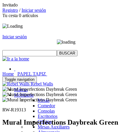
Invitado
Registro
/
Iniciar sesión
Tu cesta
0
artículos
Iniciar sesión
Home
PAPEL TAPIZ
Toggle navigation
Rebel Walls
Marcas
Mobiliario
Mesas
Comedor
RW-R19313
Consolas
Escritorios
Mural Imperfections Daybreak Green
Oficina
Mesas Auxiliares