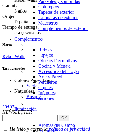
Rebel Walls
Parasoles y sombrillas
Garantía
Columpios
3 años
Tapetes de exterior
Origen
Lámparas de exterior
España
Maceteros
Tiempo de entrega
Complementos de exterior
5 a 6 semanas
Complementos
Marca
Relojes
Espejos
Rebel Walls
Objetos Decorativos
Cocina y Menaje
Tags agrupados
Accesorios del Hogar
Arte y Pared
Colores Papel Tapiz
Percheros
Verde.
Cojines
Naturaleza
Infantiles
Bosque
Jarrones
CHAT
Iluminación
NEWSLETTER
Marcas
Aromas del Campo
He leído y acepto la
política de privacidad
Artemide