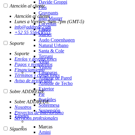
Davide Groppi
Atención al cliente
Flos
Graypants
Atención al cliente
Ingo Maurer
Lunes a Viernes: 9am-7pm (GMT-5)
Luceplan
info@addrede.com
Lladró
+52 55 5564 9555
Marset
Audo Copenhagen
Soporte
Natural Urbano
Santa & Cole
Soporte
Terzani
Envíos y devoluciones
Vibia
Pagos y reembolsos
Vistosi
Financiamiento
Lámparas
Términos y condiciones
Aplique de Pared
Aviso de privacidad
Aplique de Techo
Exterior
Sobre ADDREDE
Pie
Portátiles
Sobre ADDREDE
Sobremesa
Nosotros
Suspensión
Proyectos de Interiorismo
Tapetes
Servicios profesionales
Marcas
Síguenos
Amini