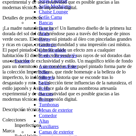
Sofás Estándar
experimental y de una creatividad que es posible gracias a las
Sofás Modulares
modernas técnicas de impresión digital.
Chaise Lounge
Sofás Cama
Detalles de producto
Bancas
¡La madre naturaleza se luce! Un llamativo diseño de la primera luz
Bancos
dorada del sol del día abriéndose paso a través del bosque de pinos
Altos
verde oscuro. El motivo está pintado al óleo con pinceladas grandes
Bajos
y ricas en capas, creando profundidad y una impresión casi mística.
Giratorio
El papel pintado Daybreak añade un efecto zen a cualquier
Con Respaldo
habitación. El diseño en color verde y sus rayos de sol dorados dan
Poufs y Reposapiés
una sensación de exclusividad y estilo. Un magnífico telón de fondo
Exterior
para un dormitorio o un comedor. Este papel pintado forma parte de
Asientos de exterior
la colección Imperfections, que rinde homenaje a la belleza de lo
Sillas
imperfecto, lo indómito y la historia que se esconde tras lo
Sillones
desgastado y roto. La colección tiene influencias de la naturaleza, el
Sofás
estilo japonés y Asia. Hace gala de una asombrosa artesanía
Poufs
experimental y de una creatividad que es posible gracias a las
Bancas
modernas técnicas de impresión digital.
Bancos
Tumbonas
Descripción técnica
Mesas de exterior
Comedor
Colecciones
Altas
Imperfections
Auxiliares
Marca
Camas de exterior