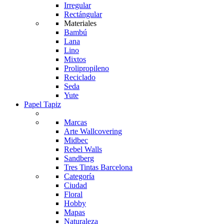
Irregular
Rectángular
Materiales
Bambú
Lana
Lino
Mixtos
Prolipropileno
Reciclado
Seda
Yute
Papel Tapiz
Marcas
Arte Wallcovering
Midbec
Rebel Walls
Sandberg
Tres Tintas Barcelona
Categoría
Ciudad
Floral
Hobby
Mapas
Naturaleza