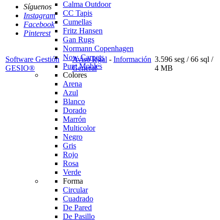
Calma Outdoor
Síguenos
CC Tapis
Instagram
Cumellas
Facebook
Fritz Hansen
Pinterest
Gan Rugs
Normann Copenhagen
Now Carpets
Software Gestión
Aviso legal
-
Información
3.596 seg /
66 sql
/
Punt Mobles
GESIO®
General
4 MB
Colores
Arena
Azul
Blanco
Dorado
Marrón
Multicolor
Negro
Gris
Rojo
Rosa
Verde
Forma
Circular
Cuadrado
De Pared
De Pasillo