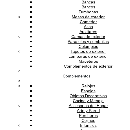
Bancas
Bancos
Tumbonas
Mesas de exterior
Comedor
MIDBEC
Altas
Auxiliares
Camas de exterior
Parasoles y sombrillas
Columpios
Papel Tapiz Ekbacka Camille Red
Tapetes de exterior
Lámparas de exterior
Maceteros
2,800.00
MXN
/rollo
Complementos de exterior
Complementos
MIDBEC
Relojes
Espejos
Objetos Decorativos
Cocina y Menaje
Accesorios del Hogar
Papel Tapiz Ekbacka Camille Pink
Arte y Pared
Percheros
2,800.00
MXN
/rollo
Cojines
Infantiles