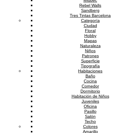
Midbec
Rebel Walls
Sandberg
Tres Tintas Barcelona
Categoría
Ciudad
Floral
Hobby
Mapas
Naturaleza
Niños
Patrones
Superficie
Tipografía
Habitaciones
Baño
Cocina
Comedor
Dormitorio
Habitación de Niños
Juveniles
Oficina
Pasillo
Salón
Techo
Colores
Amarillo