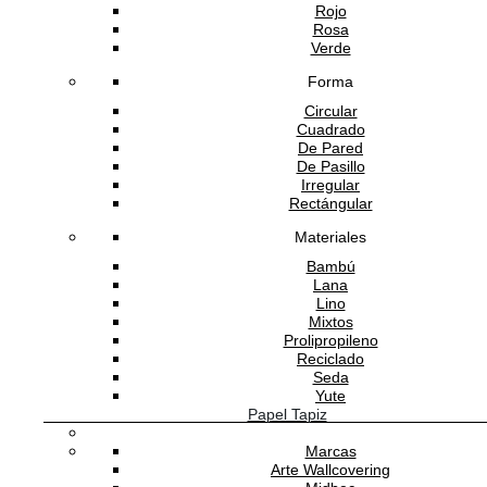
Rojo
Rosa
Verde
Forma
Circular
Software Gestión
GESIO®
Cuadrado
De Pared
De Pasillo
Irregular
Rectángular
Materiales
Bambú
Lana
Lino
Mixtos
Prolipropileno
Reciclado
Seda
Yute
Papel Tapiz
Marcas
Arte Wallcovering