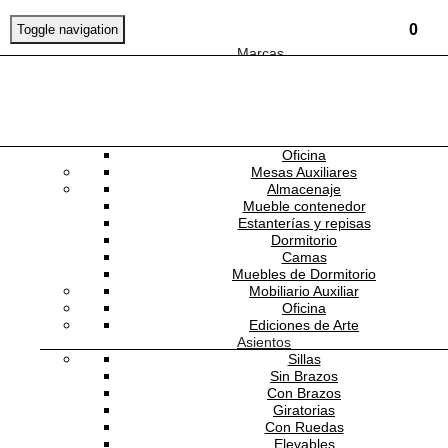
0
Toggle navigation
Marcas
Mobiliario
Mesas
Comedor
Consolas
NEWSLETTER
Escritorios
Oficina
Mesas Auxiliares
MIDBEC
Almacenaje
Mueble contenedor
Estanterías y repisas
MI-14000
Dormitorio
Camas
Muebles de Dormitorio
Papel Tapiz Ekbacka Camille Grey
Mobiliario Auxiliar
Oficina
Ediciones de Arte
Asientos
Sillas
Estado:
NUEVO
Sin Brazos
2,800.00
MXN
/rollo
Con Brazos
Giratorias
-
+
Con Ruedas
Elevables