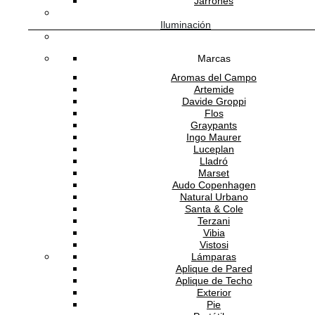
Jarrones
MIDBEC
Iluminación
Marcas
Aromas del Campo
Papel Tapiz Ekbacka Camille Blue
Artemide
Davide Groppi
2,800.00
MXN
/rollo
Flos
Graypants
Ingo Maurer
Luceplan
MIDBEC
Lladró
Marset
Audo Copenhagen
Natural Urbano
Santa & Cole
Papel Tapiz Ekbacka Camille Green
Terzani
Vibia
Vistosi
2,800.00
MXN
/rollo
Lámparas
Aplique de Pared
Aplique de Techo
Exterior
Pie