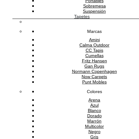
Portátiles
Sobremesa
Suspensión
Tapetes
He leído y acepto la
política de privacidad
Marcas
Amini
Calma Outdoor
CC Tapis
ATENCIÓN AL CLIENTE
Cumellas
Fritz Hansen
Gan Rugs
Normann Copenhagen
Now Carpets
SOPORTE
Punt Mobles
Colores
Arena
Azul
SOBRE ADDREDE
Blanco
Dorado
Marrón
Multicolor
Negro
Gris