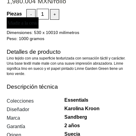
1,980.004
MXN
/rollo
-
+
Añadir a la cesta
Dimensiones:
530 x 10010 milímetros
Peso:
1000 gramos
Detalles de producto
Lino tejido con una superficie texturizada con sensación táctil y carácter.
Una base textil mate mate con una suave impresión abrazadora. Linne
significa lino en sueco y el papel pintado Linne Garden Green tiene un
tono verde.
Descripción técnica
Essentials
Colecciones
Karolina Kroon
Diseñador
Sandberg
Marca
2 años
Garantía
Suecia
Origen