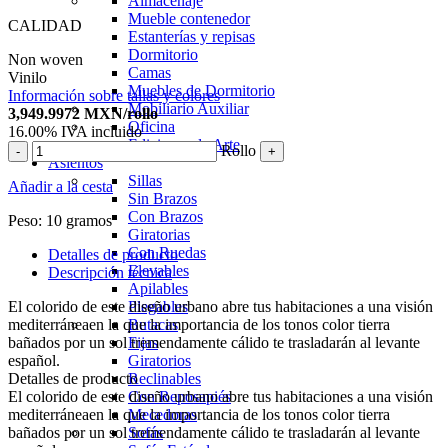
Almacenaje
Mueble contenedor
CALIDAD
Estanterías y repisas
Dormitorio
Non woven
Camas
Vinilo
Muebles de Dormitorio
Información sobre tallas y colores
Mobiliario Auxiliar
3,949.9972
MXN
/rollo
Oficina
16.00%
IVA incluido
Ediciones de Arte
Rollo
-
+
Asientos
Sillas
Añadir a la cesta
Sin Brazos
Con Brazos
Peso:
10 gramos
Giratorias
Con Ruedas
Detalles de producto
Elevables
Descripción técnica
Apilables
El colorido de este diseño urbano abre tus habitaciones a una visión
Plegables
mediterráneaen la que la importancia de los tonos color tierra
Butacas
bañados por un sol tremendamente cálido te trasladarán al levante
Fijas
español.
Giratorios
Detalles de producto
Reclinables
El colorido de este diseño urbano abre tus habitaciones a una visión
Con Reposapiés
mediterráneaen la que la importancia de los tonos color tierra
Mecedoras
bañados por un sol tremendamente cálido te trasladarán al levante
Sofás