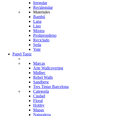
Irregular
Rectángular
Materiales
Bambú
Lana
Lino
Mixtos
Prolipropileno
Reciclado
Seda
Yute
Papel Tapiz
Marcas
Arte Wallcovering
Midbec
Rebel Walls
Sandberg
Tres Tintas Barcelona
Categoría
Ciudad
Floral
Hobby
Mapas
Naturaleza