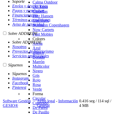
Soporte
Calma Outdoor
Envíos y devoluciones
CC Tapis
Pagos y reembolsos
Cumellas
Financiamiento
Fritz Hansen
Términos y condiciones
Gan Rugs
Aviso de privacidad
Normann Copenhagen
Now Carpets
Sobre ADDREDE
Punt Mobles
Colores
Sobre ADDREDE
Arena
Nosotros
Azul
Proyectos de Interiorismo
Blanco
Servicios profesionales
Dorado
Marrón
Síguenos
Multicolor
Negro
Síguenos
Gris
Instagram
Rojo
Facebook
Rosa
Pinterest
Verde
Forma
Circular
Software Gestión
Aviso legal
-
Información
0.416 seg /
114 sql
/
Cuadrado
GESIO®
General
4 MB
De Pared
De Pasillo