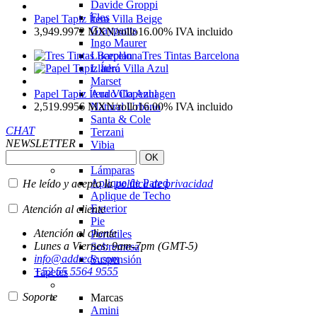
Davide Groppi
Flos
Papel Tapiz Ítera Villa Beige
Graypants
3,949.9972
MXN
/rollo
16.00%
IVA incluido
Ingo Maurer
Tres Tintas Barcelona
Luceplan
Lladró
Marset
Papel Tapiz Ítera Villa Azul
Audo Copenhagen
2,519.9956
MXN
/rollo
16.00%
IVA incluido
Natural Urbano
Santa & Cole
CHAT
Terzani
NEWSLETTER
Vibia
Vistosi
Lámparas
Aplique de Pared
He leído y acepto la
política de privacidad
Aplique de Techo
Exterior
Atención al cliente
Pie
Atención al cliente
Portátiles
Lunes a Viernes: 9am-7pm (GMT-5)
Sobremesa
info@addrede.com
Suspensión
+52 55 5564 9555
Tapetes
Soporte
Marcas
Amini