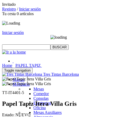
Invitado
Registro
/
Iniciar sesión
Tu cesta
0
artículos
Iniciar sesión
Home
PAPEL TAPIZ
Toggle navigation
Tres Tintas Barcelona
Marcas
Mobiliario
Mesas
TT-IT4401-5
Comedor
Consolas
Papel Tapiz Ítera Villa Gris
Escritorios
Oficina
Mesas Auxiliares
Estado:
NUEVO