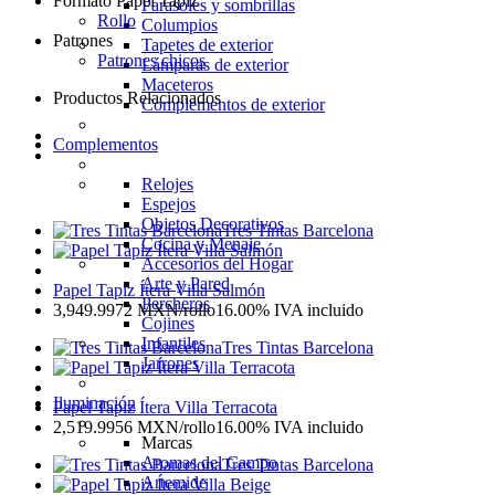
Formato Papel Tapiz
Parasoles y sombrillas
Rollo
Columpios
Patrones
Tapetes de exterior
Patrones chicos
Lámparas de exterior
Maceteros
Productos Relacionados
Complementos de exterior
Complementos
Relojes
Espejos
Objetos Decorativos
Tres Tintas Barcelona
Cocina y Menaje
Accesorios del Hogar
Arte y Pared
Papel Tapiz Ítera Villa Salmón
Percheros
3,949.9972
MXN
/rollo
16.00%
IVA incluido
Cojines
Infantiles
Tres Tintas Barcelona
Jarrones
Iluminación
Papel Tapiz Ítera Villa Terracota
2,519.9956
MXN
/rollo
16.00%
IVA incluido
Marcas
Aromas del Campo
Tres Tintas Barcelona
Artemide