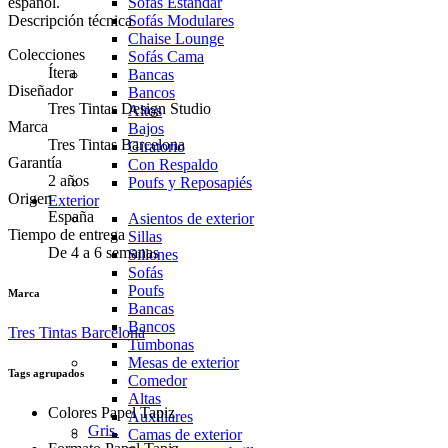
español.
Sofás Estándar
Descripción técnica
Sofás Modulares
Chaise Lounge
Colecciones
Sofás Cama
Ítera
Bancas
Diseñador
Bancos
Tres Tintas Design Studio
Altos
Marca
Bajos
Tres Tintas Barcelona
Giratorio
Garantía
Con Respaldo
2 años
Poufs y Reposapiés
Origen
Exterior
España
Asientos de exterior
Tiempo de entrega
Sillas
De 4 a 6 semanas
Sillones
Sofás
Poufs
Marca
Bancas
Bancos
Tres Tintas Barcelona
Tumbonas
Mesas de exterior
Tags agrupados
Comedor
Altas
Colores Papel Tapiz
Auxiliares
Gris.
Camas de exterior