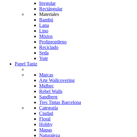
Irregular
Rectángular
Materiales
Bambú
Lana
Lino
Mixtos
Prolipropileno
Reciclado
Seda
Yute
Papel Tapiz
Marcas
Arte Wallcovering
Midbec
Rebel Walls
Sandberg
Tres Tintas Barcelona
Categoría
Ciudad
Floral
Hobby
Mapas
Naturaleza