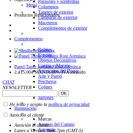
Parasoles y sombrillas
Metal
Columpios
Tapetes de exterior
Productos Relacionados
Lámparas de exterior
Maceteros
Complementos de exterior
Complementos
Relojes
Sandberg
Espejos
Objetos Decorativos
Cocina y Menaje
Papel Tapiz Jordnära Rost Arenisca
Accesorios del Hogar
2,415.004
MXN
16.00%
IVA incluido
Arte y Pared
Percheros
CHAT
Cojines
NEWSLETTER
Infantiles
Jarrones
He leído y acepto la
política de privacidad
Iluminación
Atención al cliente
Marcas
Aromas del Campo
Atención al cliente
Artemide
Lunes a Viernes: 9am-7pm (GMT-5)