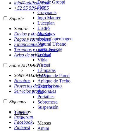
Davide Groppi
info@addrede.com
Flos
+52 55 5564 9555
Graypants
Ingo Maurer
Soporte
Luceplan
Lladró
Soporte
Marset
Envíos y devoluciones
Audo Copenhagen
Pagos y reembolsos
Natural Urbano
Financiamiento
Santa & Cole
Términos y condiciones
Terzani
Aviso de privacidad
Vibia
Vistosi
Sobre ADDREDE
Lámparas
Sobre ADDREDE
Aplique de Pared
Nosotros
Aplique de Techo
Proyectos de Interiorismo
Exterior
Servicios profesionales
Pie
Portátiles
Síguenos
Sobremesa
Suspensión
Síguenos
Tapetes
Instagram
Facebook
Marcas
Pinterest
Amini