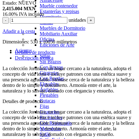
Almacenaje
Estado:
NUEVO
Mueble contenedor
2,415.004
MXN
Estanterías y repisas
16.00%
IVA incluido
Dormitorio
unidades
-
+
Camas
Muebles de Dormitorio
Añadir a la cesta
Mobiliario Auxiliar
Oficina
Dimensiones:
530 x 10050 milímetros
Ediciones de Arte
Asientos
Detalles de producto
Sillas
Descripción técnica
Sin Brazos
Con Brazos
La colección Jordnära, un hogar cercano a la naturaleza, adopta el
Giratorias
concepto de vida lenta e incluye patrones con una estética suave y
Con Ruedas
una presencia agradable. Siéntase cerca de la naturaleza y la belleza
Elevables
dentro de lo simple y descubierto. Armonía entre el arte, la
Apilables
naturaleza y lo salvaje, domado con elegancia y ensueño.
Plegables
Butacas
Detalles de producto
Fijas
La colección Jordnära, un hogar cercano a la naturaleza, adopta el
Giratorios
concepto de vida lenta e incluye patrones con una estética suave y
Reclinables
una presencia agradable. Siéntase cerca de la naturaleza y la belleza
Con Reposapiés
dentro de lo simple y descubierto. Armonía entre el arte, la
Mecedoras
naturaleza y lo salvaje, domado con elegancia y ensueño.
Sofás