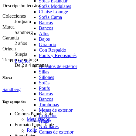
Sofás Estándar
Descripción técnica
Sofás Modulares
Chaise Lounge
Colecciones
Sofás Cama
Jordnära
Bancas
Marca
Bancos
Sandberg
Altos
Garantía
Bajos
2 años
Giratorio
Origen
Con Respaldo
Suecia
Poufs y Reposapiés
Tiempo de entrega
Exterior
De 2 a 4 semanas
Asientos de exterior
Sillas
Sillones
Marca
Sofás
Poufs
Sandberg
Bancas
Bancos
Tags agrupados
Tumbonas
Mesas de exterior
Colores Papel Tapiz
Comedor
Metalizados.
Altas
Formato Papel Tapiz
Auxiliares
Rollo
Camas de exterior
Superficies