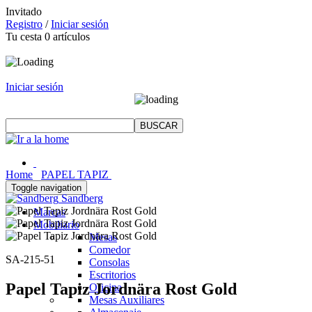
Invitado
Registro
/
Iniciar sesión
Tu cesta
0
artículos
Iniciar sesión
Home
PAPEL TAPIZ
Toggle navigation
Sandberg
Marcas
Mobiliario
Mesas
Comedor
SA-215-51
Consolas
Escritorios
Papel Tapiz Jordnära Rost Gold
Oficina
Mesas Auxiliares