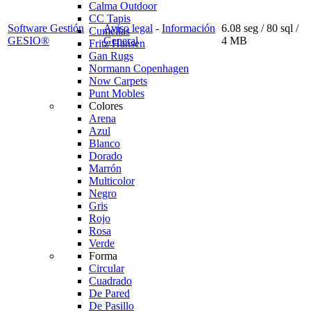
Calma Outdoor
CC Tapis
Software Gestión
Aviso legal
-
Información
6.08 seg /
80 sql
/
Cumellas
GESIO®
General
4 MB
Fritz Hansen
Gan Rugs
Normann Copenhagen
Now Carpets
Punt Mobles
Colores
Arena
Azul
Blanco
Dorado
Marrón
Multicolor
Negro
Gris
Rojo
Rosa
Verde
Forma
Circular
Cuadrado
De Pared
De Pasillo