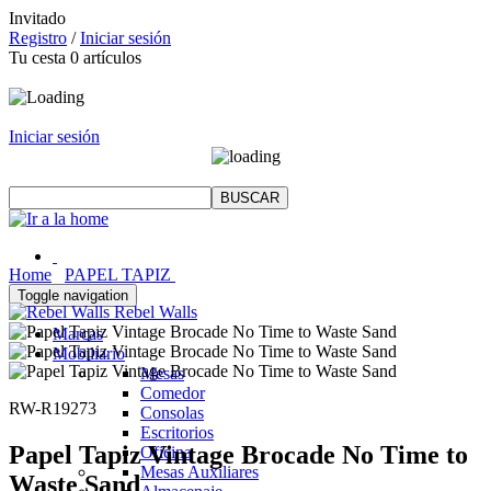
Invitado
Registro
/
Iniciar sesión
Tu cesta
0
artículos
Iniciar sesión
Home
PAPEL TAPIZ
Toggle navigation
Rebel Walls
Marcas
Mobiliario
Mesas
Comedor
RW-R19273
Consolas
Escritorios
Papel Tapiz Vintage Brocade No Time to
Oficina
Mesas Auxiliares
Waste Sand