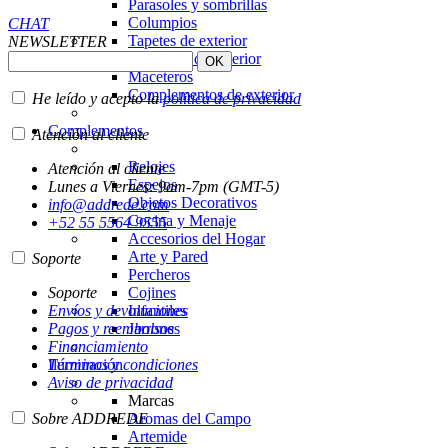
Parasoles y sombrillas
Columpios
CHAT
Tapetes de exterior
NEWSLETTER
Lámparas de exterior
Maceteros
Complementos de exterior
He leído y acepto la
política de privacidad
Complementos
Atención al cliente
Relojes
Atención al cliente
Espejos
Lunes a Viernes: 9am-7pm (GMT-5)
Objetos Decorativos
info@addrede.com
Cocina y Menaje
+52 55 5564 9555
Accesorios del Hogar
Arte y Pared
Soporte
Percheros
Soporte
Cojines
Envíos y devoluciones
Infantiles
Pagos y reembolsos
Jarrones
Financiamiento
Términos y condiciones
Iluminación
Aviso de privacidad
Marcas
Sobre ADDREDE
Aromas del Campo
Artemide