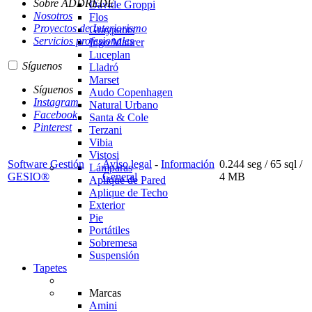
Sobre ADDREDE
Davide Groppi
Nosotros
Flos
Proyectos de Interiorismo
Graypants
Servicios profesionales
Ingo Maurer
Luceplan
Síguenos
Lladró
Marset
Síguenos
Audo Copenhagen
Instagram
Natural Urbano
Facebook
Santa & Cole
Pinterest
Terzani
Vibia
Vistosi
Software Gestión
Aviso legal
-
Información
0.244 seg /
65 sql
/
Lámparas
GESIO®
General
4 MB
Aplique de Pared
Aplique de Techo
Exterior
Pie
Portátiles
Sobremesa
Suspensión
Tapetes
Marcas
Amini