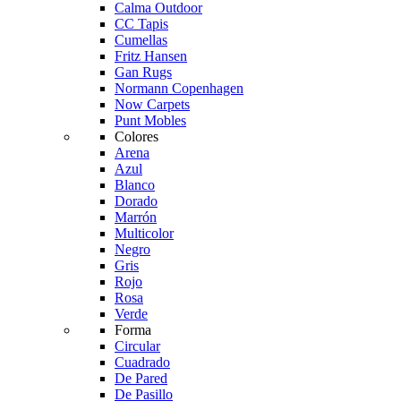
Calma Outdoor
CC Tapis
Cumellas
Fritz Hansen
Gan Rugs
Normann Copenhagen
Now Carpets
Punt Mobles
Colores
Arena
Azul
Blanco
Dorado
Marrón
Multicolor
Negro
Gris
Rojo
Rosa
Verde
Forma
Circular
Cuadrado
De Pared
De Pasillo