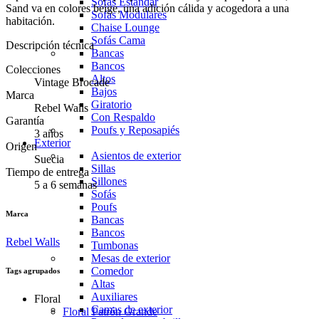
Sofás Estándar
Sand va en colores beige, una adición cálida y acogedora a una
Sofás Modulares
habitación.
Chaise Lounge
Sofás Cama
Descripción técnica
Bancas
Bancos
Colecciones
Altos
Vintage Brocade
Bajos
Marca
Giratorio
Rebel Walls
Con Respaldo
Garantía
Poufs y Reposapiés
3 años
Exterior
Origen
Asientos de exterior
Suecia
Sillas
Tiempo de entrega
Sillones
5 a 6 semanas
Sofás
Poufs
Marca
Bancas
Bancos
Rebel Walls
Tumbonas
Mesas de exterior
Comedor
Tags agrupados
Altas
Auxiliares
Floral
Camas de exterior
Floral Patrón Grande