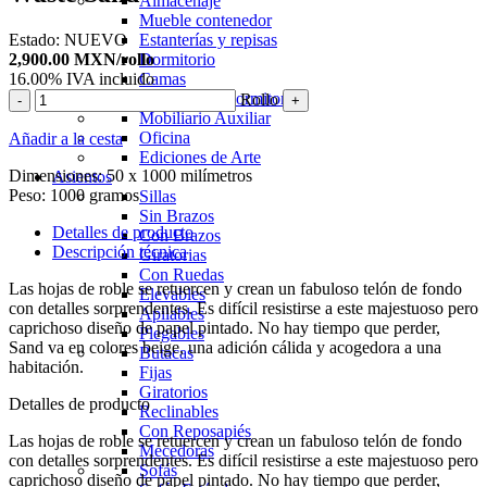
Almacenaje
Mueble contenedor
Estado:
NUEVO
Estanterías y repisas
2,900.00
MXN
/rollo
Dormitorio
16.00%
IVA incluido
Camas
Muebles de Dormitorio
Rollo
-
+
Mobiliario Auxiliar
Oficina
Añadir a la cesta
Ediciones de Arte
Dimensiones:
50 x 1000 milímetros
Asientos
Peso:
1000 gramos
Sillas
Sin Brazos
Detalles de producto
Con Brazos
Descripción técnica
Giratorias
Con Ruedas
Las hojas de roble se retuercen y crean un fabuloso telón de fondo
Elevables
con detalles sorprendentes. Es difícil resistirse a este majestuoso pero
Apilables
caprichoso diseño de papel pintado. No hay tiempo que perder,
Plegables
Sand va en colores beige, una adición cálida y acogedora a una
Butacas
habitación.
Fijas
Giratorios
Detalles de producto
Reclinables
Con Reposapiés
Las hojas de roble se retuercen y crean un fabuloso telón de fondo
Mecedoras
con detalles sorprendentes. Es difícil resistirse a este majestuoso pero
Sofás
caprichoso diseño de papel pintado. No hay tiempo que perder,