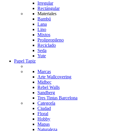
Irregular
Rectángular
Materiales
Bambú
Lana
Lino
Mixtos
Prolipropileno
Reciclado
Seda
Yute
Papel Tapiz
Marcas
Arte Wallcovering
Midbec
Rebel Walls
Sandberg
Tres Tintas Barcelona
Categoría
Ciudad
Floral
Hobby
Mapas
Naturaleza