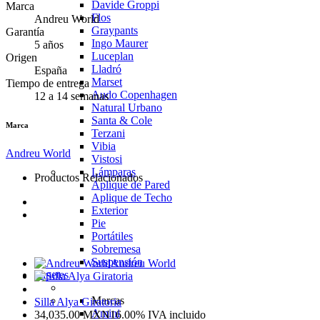
Davide Groppi
Marca
Flos
Andreu World
Graypants
Garantía
Ingo Maurer
5 años
Luceplan
Origen
Lladró
España
Marset
Tiempo de entrega
Audo Copenhagen
12 a 14 semanas
Natural Urbano
Santa & Cole
Marca
Terzani
Vibia
Andreu World
Vistosi
Lámparas
Productos Relacionados
Aplique de Pared
Aplique de Techo
Exterior
Pie
Portátiles
Sobremesa
Suspensión
Andreu World
Tapetes
Marcas
Silla Alya Giratoria
Amini
34,035.00
MXN
16.00%
IVA incluido