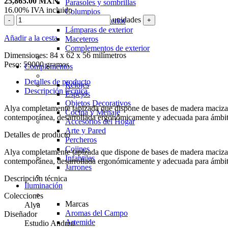
25,865.00
MXN
Parasoles y sombrillas
16.00%
IVA incluido
Columpios
unidades
-
+
Tapetes de exterior
Lámparas de exterior
Añadir a la cesta
Maceteros
Complementos de exterior
Dimensiones:
84 x 62 x 56 milímetros
Peso:
59000 gramos
Complementos
Detalles de producto
Relojes
Descripción técnica
Espejos
Objetos Decorativos
Alya completamente tapizada que dispone de bases de madera maciza y 
Cocina y Menaje
contemporánea, desarrollada ergonómicamente y adecuada para ámbitos 
Accesorios del Hogar
Arte y Pared
Detalles de producto
Percheros
Cojines
Alya completamente tapizada que dispone de bases de madera maciza y 
Infantiles
contemporánea, desarrollada ergonómicamente y adecuada para ámbitos 
Jarrones
Descripción técnica
Iluminación
Colecciones
Marcas
Alya
Aromas del Campo
Diseñador
Artemide
Estudio Andreu