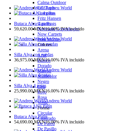
Calma Outdoor
Andreu World
CC Tapis
Cumellas
Fritz Hansen
Butaca Alya 4 patas
Gan Rugs
59,620.00
MXN
16.00%
IVA incluido
Normann Copenhagen
Now Carpets
Andreu World
Punt Mobles
Colores
Arena
Silla Alya con ruedas
Azul
36,975.00
MXN
16.00%
IVA incluido
Blanco
Dorado
Andreu World
Marrón
Multicolor
Negro
Silla Alya 4 patas
Gris
25,990.00
MXN
16.00%
IVA incluido
Rojo
Rosa
Andreu World
Verde
Forma
Circular
Butaca Alya Patín
Cuadrado
54,690.00
MXN
16.00%
IVA incluido
De Pared
De Pasillo