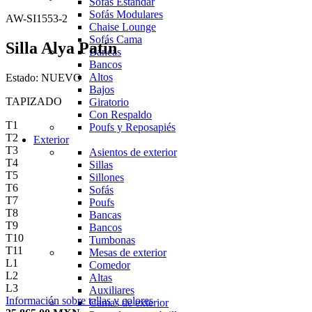
Sofás Estándar
Sofás Modulares
AW-SI1553-2
Chaise Lounge
Sofás Cama
Silla Alya Patín
Bancas
Bancos
Altos
Estado:
NUEVO
Bajos
TAPIZADO
Giratorio
Con Respaldo
T1
Poufs y Reposapiés
T2
Exterior
T3
Asientos de exterior
T4
Sillas
T5
Sillones
T6
Sofás
T7
Poufs
T8
Bancas
T9
Bancos
T10
Tumbonas
T11
Mesas de exterior
L1
Comedor
L2
Altas
L3
Auxiliares
Información sobre tallas y colores
Camas de exterior