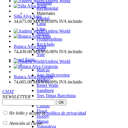
Andreu World
Irregular
Rectángular
Materiales
Silla Alya Aspa
Bambú
34,675.00
MXN
16.00%
IVA incluido
Lana
Lino
Andreu World
Mixtos
Prolipropileno
Reciclado
Butaca Alya Aspa
Seda
74,430.00
MXN
16.00%
IVA incluido
Yute
Papel Tapiz
Andreu World
Marcas
Arte Wallcovering
Butaca Alya Giratoria
Midbec
74,605.00
MXN
16.00%
IVA incluido
Rebel Walls
Sandberg
CHAT
Tres Tintas Barcelona
NEWSLETTER
Categoría
Ciudad
Floral
He leído y acepto la
política de privacidad
Hobby
Mapas
Atención al cliente
Naturaleza