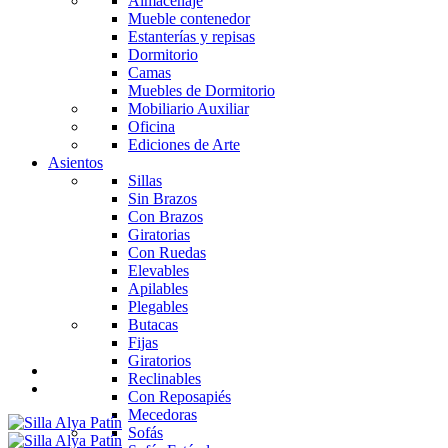
Almacenaje
Mueble contenedor
Estanterías y repisas
Dormitorio
Camas
Muebles de Dormitorio
Mobiliario Auxiliar
Oficina
Ediciones de Arte
Asientos
Sillas
Sin Brazos
Con Brazos
Giratorias
Con Ruedas
Elevables
Apilables
Plegables
Butacas
Fijas
Giratorios
Reclinables
Con Reposapiés
Mecedoras
Sofás