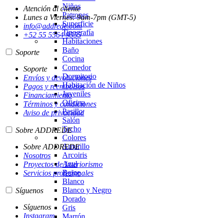
Niños
Atención al cliente
Patrones
Lunes a Viernes: 9am-7pm (GMT-5)
Superficie
info@addrede.com
Tipografía
+52 55 5564 9555
Habitaciones
Baño
Soporte
Cocina
Comedor
Soporte
Dormitorio
Envíos y devoluciones
Habitación de Niños
Pagos y reembolsos
Juveniles
Financiamiento
Oficina
Términos y condiciones
Pasillo
Aviso de privacidad
Salón
Techo
Sobre ADDREDE
Colores
Amarillo
Sobre ADDREDE
Arcoiris
Nosotros
Azul
Proyectos de Interiorismo
Beige
Servicios profesionales
Blanco
Blanco y Negro
Síguenos
Dorado
Síguenos
Gris
Instagram
Marrón