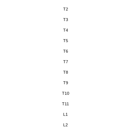
T2
T3
T4
T5
T6
T7
T8
T9
T10
T11
L1
L2