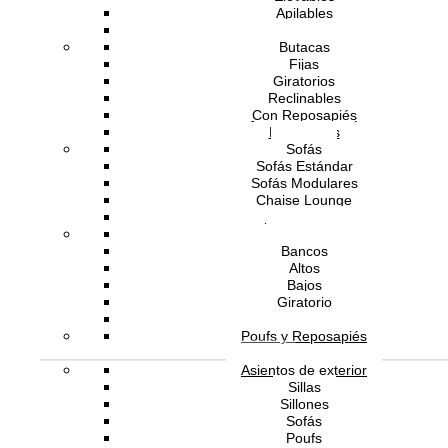
Apilables
T1
Plegables
Butacas
T2
Fijas
Giratorios
T3
Reclinables
Con Reposapiés
T4
Mecedoras
Sofás
T5
Sofás Estándar
Sofás Modulares
T6
Chaise Lounge
Sofás Cama
T7
Bancas
Bancos
T8
Altos
Bajos
T9
Giratorio
Con Respaldo
T10
Poufs y Reposapiés
Exterior
T11
Asientos de exterior
Sillas
L1
Sillones
Sofás
L2
Poufs