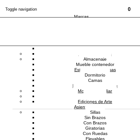
0
Toggle navigation
Marcas
Mobiliario
Mesas
Comedor
Consolas
NEWSLETTER
Escritorios
Oficina
Mesas Auxiliares
ANDREU WORLD
Almacenaje
Mueble contenedor
Estanterías y repisas
Dormitorio
Camas
AW-SO0916- 1
Muebles de Dormitorio
Mobiliario Auxiliar
Oficina
Silla Carlotta con Brazos
Ediciones de Arte
Asientos
Sillas
Sin Brazos
Con Brazos
Estado:
NUEVO
Giratorias
Con Ruedas
TAPIZADO
Elevables