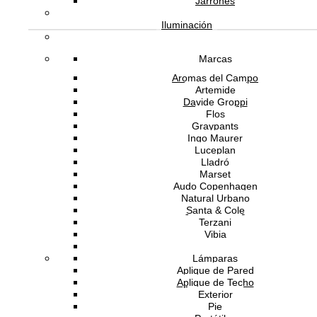
Jarrones
Andreu World
Marca
Iluminación
5 años
Garantía
España
Origen
Marcas
12 a 14 semanas
Tiempo de entrega
Aromas del Campo
Productos Relacionados
Artemide
Davide Groppi
Flos
Graypants
Ingo Maurer
ANDREU WORLD
Luceplan
Lladró
Marset
Audo Copenhagen
Natural Urbano
Butaca Con Brazos Carlotta
Santa & Cole
Terzani
30,335.00
MXN
Vibia
Vistosi
Lámparas
Aplique de Pared
ANDREU WORLD
Aplique de Techo
Exterior
Pie