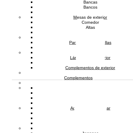
Bancas
L3
Bancos
Tumbonas
Mesas de exterior
Comedor
26,785.00
MXN
Altas
Auxiliares
-
+
Camas de exterior
Parasoles y sombrillas
Columpios
Añadir a la cesta
Tapetes de exterior
Lámparas de exterior
Dimensiones:
525 x 550 x 780 milímetros
Maceteros
Peso:
5000 gramos
Complementos de exterior
Detalles de producto
Complementos
En cualquiera de sus versiones (silla, sillón, butaca y banqueta) Carlotta es
Relojes
amable y resistente. Destaca por su versatilidad de usos, tanto en espacios 
Espejos
contract como residenciales, y por sus líneas sencillas y atemporales, su
Objetos Decorativos
diseño es esencial. Se ofrece con dos alturas diferentes de respaldo.
Cocina y Menaje
Accesorios del Hogar
Descripción técnica
Arte y Pared
Percheros
Carlotta
Colecciones
Cojines
Infantiles
Estudio Andreu
Diseñador