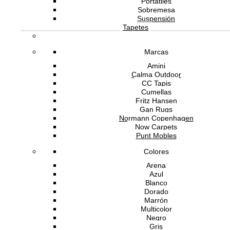
Portátiles
Silla Carlotta Alta
Sobremesa
Suspensión
Tapetes
21,500.00
MXN
Marcas
ANDREU WORLD
Amini
Calma Outdoor
CC Tapis
Cumellas
Banco Bajo Carlotta
Fritz Hansen
Gan Rugs
Normann Copenhagen
27,880.00
MXN
Now Carpets
Punt Mobles
ANDREU WORLD
Colores
Arena
Azul
Blanco
Butaca Carlotta
Dorado
Marrón
Multicolor
25,125.00
MXN
Negro
Gris