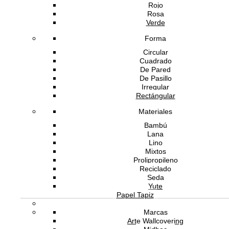
Rojo
Rosa
Verde
Forma
Circular
Cuadrado
De Pared
He leído y acepto la
política de privacidad
De Pasillo
Irregular
Rectángular
Materiales
ATENCIÓN AL CLIENTE
Bambú
Lana
Lino
Mixtos
Prolipropileno
SOPORTE
Reciclado
Seda
Yute
Papel Tapiz
SOBRE ADDREDE
Marcas
Arte Wallcovering