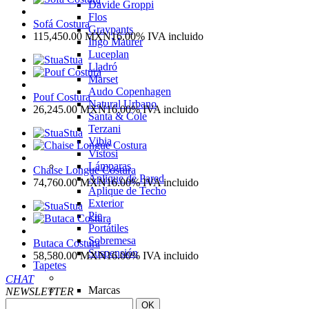
Davide Groppi
Flos
Sofá Costura
Graypants
115,450.00
MXN
16.00%
IVA incluido
Ingo Maurer
Luceplan
Stua
Lladró
Marset
Audo Copenhagen
Pouf Costura
Natural Urbano
26,245.00
MXN
16.00%
IVA incluido
Santa & Cole
Terzani
Stua
Vibia
Vistosi
Lámparas
Chaise Longue Costura
Aplique de Pared
74,760.00
MXN
16.00%
IVA incluido
Aplique de Techo
Exterior
Stua
Pie
Portátiles
Sobremesa
Butaca Costura
Suspensión
58,580.00
MXN
16.00%
IVA incluido
Tapetes
CHAT
Marcas
NEWSLETTER
Amini