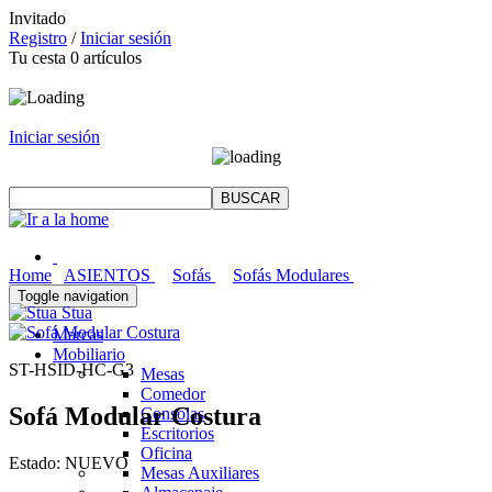
Invitado
Registro
/
Iniciar sesión
Tu cesta
0
artículos
Iniciar sesión
Home
ASIENTOS
Sofás
Sofás Modulares
Toggle navigation
Stua
Marcas
Mobiliario
ST-HSID-HC-G3
Mesas
Comedor
Sofá Modular Costura
Consolas
Escritorios
Oficina
Estado:
NUEVO
Mesas Auxiliares