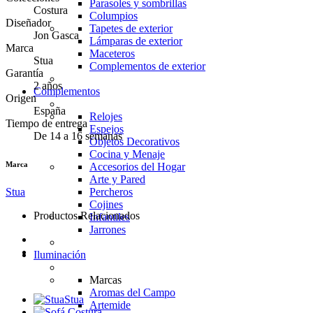
Parasoles y sombrillas
Costura
Columpios
Diseñador
Tapetes de exterior
Jon Gasca
Lámparas de exterior
Marca
Maceteros
Stua
Complementos de exterior
Garantía
2 años
Complementos
Origen
España
Relojes
Tiempo de entrega
Espejos
De 14 a 16 semanas
Objetos Decorativos
Cocina y Menaje
Marca
Accesorios del Hogar
Arte y Pared
Stua
Percheros
Cojines
Productos Relacionados
Infantiles
Jarrones
Iluminación
Marcas
Aromas del Campo
Stua
Artemide