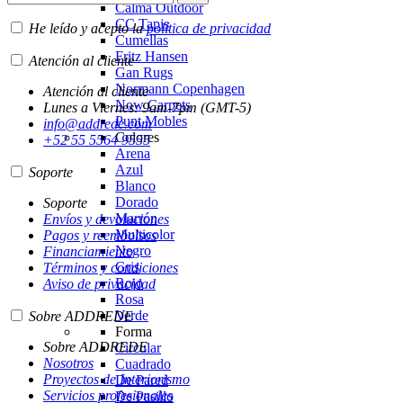
Calma Outdoor
CC Tapis
He leído y acepto la
política de privacidad
Cumellas
Fritz Hansen
Atención al cliente
Gan Rugs
Normann Copenhagen
Atención al cliente
Now Carpets
Lunes a Viernes: 9am-7pm (GMT-5)
Punt Mobles
info@addrede.com
Colores
+52 55 5564 9555
Arena
Azul
Soporte
Blanco
Dorado
Soporte
Marrón
Envíos y devoluciones
Multicolor
Pagos y reembolsos
Negro
Financiamiento
Gris
Términos y condiciones
Rojo
Aviso de privacidad
Rosa
Verde
Sobre ADDREDE
Forma
Sobre ADDREDE
Circular
Nosotros
Cuadrado
Proyectos de Interiorismo
De Pared
Servicios profesionales
De Pasillo