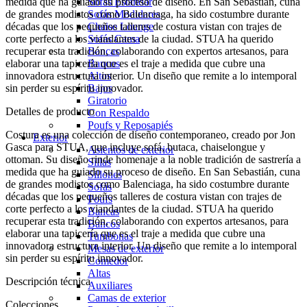
medida que ha guiado su proceso de diseño. En San Sebastián, cuna
Sofás Estándar
de grandes modistos como Balenciaga, ha sido costumbre durante
Sofás Modulares
décadas que los pequeños talleres de costura vistan con trajes de
Chaise Lounge
corte perfecto a los viandantes de la ciudad. STUA ha querido
Sofás Cama
recuperar esta tradición, colaborando con expertos artesanos, para
Bancas
elaborar una tapicería que es el traje a medida que cubre una
Bancos
innovadora estructura interior. Un diseño que remite a lo intemporal
Altos
sin perder su espíritu innovador.
Bajos
Giratorio
Detalles de producto
Con Respaldo
Poufs y Reposapiés
Costura es una colección de diseño contemporaneo, creado por Jon
Exterior
Gasca para STUA, que incluye sofá, butaca, chaiselongue y
Asientos de exterior
ottoman. Su diseño rinde homenaje a la noble tradición de sastrería a
Sillas
medida que ha guiado su proceso de diseño. En San Sebastián, cuna
Sillones
de grandes modistos como Balenciaga, ha sido costumbre durante
Sofás
décadas que los pequeños talleres de costura vistan con trajes de
Poufs
corte perfecto a los viandantes de la ciudad. STUA ha querido
Bancas
recuperar esta tradición, colaborando con expertos artesanos, para
Bancos
elaborar una tapicería que es el traje a medida que cubre una
Tumbonas
innovadora estructura interior. Un diseño que remite a lo intemporal
Mesas de exterior
sin perder su espíritu innovador.
Comedor
Altas
Descripción técnica
Auxiliares
Camas de exterior
Colecciones