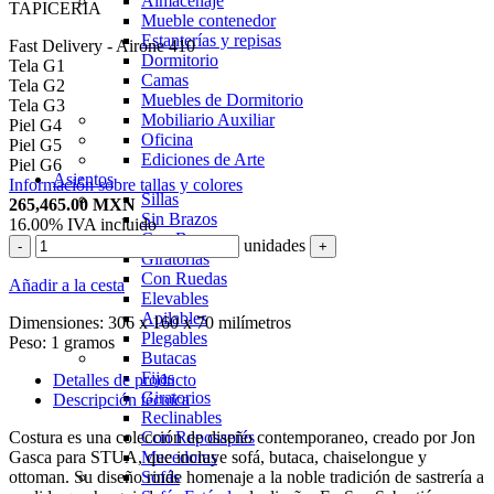
Almacenaje
TAPICERIA
Mueble contenedor
Estanterías y repisas
Fast Delivery - Airone 410
Dormitorio
Tela G1
Camas
Tela G2
Muebles de Dormitorio
Tela G3
Mobiliario Auxiliar
Piel G4
Oficina
Piel G5
Ediciones de Arte
Piel G6
Asientos
Información sobre tallas y colores
Sillas
265,465.00
MXN
Sin Brazos
16.00%
IVA incluido
Con Brazos
unidades
-
+
Giratorias
Con Ruedas
Añadir a la cesta
Elevables
Apilables
Dimensiones:
306 x 160 x 70 milímetros
Plegables
Peso:
1 gramos
Butacas
Fijas
Detalles de producto
Giratorios
Descripción técnica
Reclinables
Costura es una colección de diseño contemporaneo, creado por Jon
Con Reposapiés
Gasca para STUA, que incluye sofá, butaca, chaiselongue y
Mecedoras
ottoman. Su diseño rinde homenaje a la noble tradición de sastrería a
Sofás