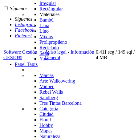
Irregular
Síguenos
Rectángular
Materiales
Síguenos
Bambú
Instagram
Lana
Facebook
Lino
Pinterest
Mixtos
Prolipropileno
Reciclado
Software Gestión
Aviso legal
-
Información
0.411 seg /
149 sql
/
Seda
GESIO®
General
4 MB
Yute
Papel Tapiz
Marcas
Arte Wallcovering
Midbec
Rebel Walls
Sandberg
Tres Tintas Barcelona
Categoría
Ciudad
Floral
Hobby
Mapas
Naturaleza