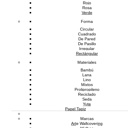
Rojo
Rosa
Verde
Forma
Circular
Cuadrado
De Pared
De Pasillo
Irregular
Rectángular
Materiales
Bambú
Lana
Lino
Mixtos
Prolipropileno
Reciclado
Seda
Yute
Papel Tapiz
Marcas
Arte Wallcovering