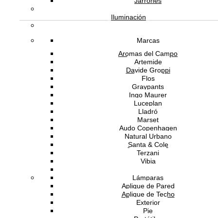
Jarrones
SOPORTE
Iluminación
Marcas
SOBRE ADDREDE
Aromas del Campo
Artemide
Davide Groppi
Flos
Graypants
Ingo Maurer
Luceplan
Lladró
Marset
Audo Copenhagen
Natural Urbano
Santa & Cole
Software Gestión
GESIO®
Terzani
Vibia
Vistosi
Lámparas
Aplique de Pared
Aplique de Techo
Exterior
Pie