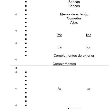
Carlotta Fortuna
Bancas
Diseñador
Bancos
Amini
Marca
Tumbonas
Mesas de exterior
2 años
Garantía
Comedor
Italia
Altas
Origen
Auxiliares
De 16 a 20 semanas
Tiempo de entrega
Camas de exterior
Parasoles y sombrillas
Columpios
Tapetes de exterior
Lámparas de exterior
Maceteros
Complementos de exterior
Complementos
He leído y acepto la
política de privacidad
Relojes
Espejos
Objetos Decorativos
Cocina y Menaje
Accesorios del Hogar
ATENCIÓN AL CLIENTE
Arte y Pared
Percheros
Cojines
Infantiles