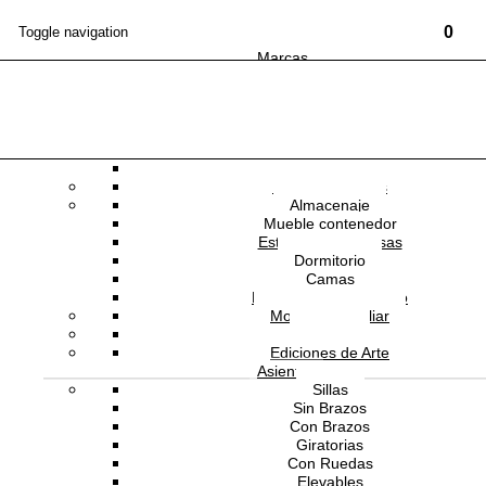
0
Toggle navigation
Marcas
Mobiliario
Mesas
Comedor
Consolas
NEWSLETTER
Escritorios
Oficina
Mesas Auxiliares
AMINI
Almacenaje
Mueble contenedor
Estanterías y repisas
AM-COLLECTIVE-BLA-170X240
Dormitorio
Camas
Muebles de Dormitorio
Tapete Collective
Mobiliario Auxiliar
Oficina
Ediciones de Arte
Asientos
Sillas
Estado:
NUEVO
Sin Brazos
Con Brazos
Medidas
Giratorias
Con Ruedas
170x240 cm
Elevables