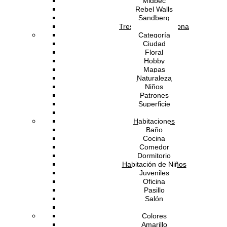
Midbec
Rebel Walls
Sandberg
Tres Tintas Barcelona
Categoría
Ciudad
Floral
Hobby
Mapas
Naturaleza
Niños
Patrones
Superficie
Tipografía
Habitaciones
Baño
Cocina
Comedor
Dormitorio
Habitación de Niños
Juveniles
Oficina
Pasillo
Salón
Techo
Colores
Amarillo