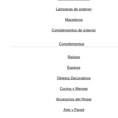
He leído y acepto la
política de privacidad
Lámparas de exterior
Maceteros
ATENCIÓN AL CLIENTE
Complementos de exterior
Complementos
SOPORTE
Relojes
Espejos
SOBRE ADDREDE
Objetos Decorativos
Cocina y Menaje
Accesorios del Hogar
Arte y Pared