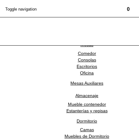
0
Toggle navigation
Marcas
Mobiliario
NEWSLETTER
Mesas
Comedor
NOW CARPETS
Consolas
Escritorios
Oficina
NC-SQ03-170x240
Mesas Auxiliares
Tapete Squeeze 3
Almacenaje
Mueble contenedor
Estanterías y repisas
Estado:
NUEVO
Dormitorio
MEDIDAS
Camas
Muebles de Dormitorio