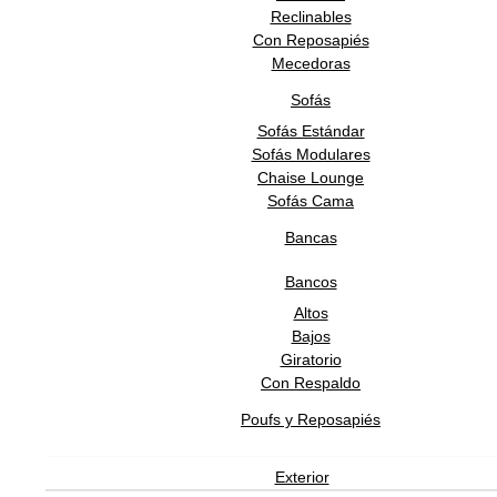
Decorativo Now Carpets
Colecciones
Reclinables
Claudio Culucci
Diseñador
Con Reposapiés
Mecedoras
Now Carpets
Marca
2 años
Sofás
Garantía
España
Sofás Estándar
Origen
Sofás Modulares
De 14 a 16 semanas
Tiempo de entrega
Chaise Lounge
Productos Relacionados
Sofás Cama
Bancas
NOW CARPETS
Bancos
Altos
Bajos
Giratorio
Tapete Squeeze 1
Con Respaldo
69,465.00
MXN
Poufs y Reposapiés
NOW CARPETS
Exterior