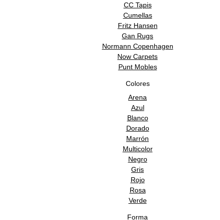
CC Tapis
Cumellas
Fritz Hansen
Gan Rugs
Normann Copenhagen
Now Carpets
Punt Mobles
Colores
Arena
Azul
Blanco
Dorado
Marrón
Multicolor
Negro
Gris
Rojo
Rosa
Verde
Forma