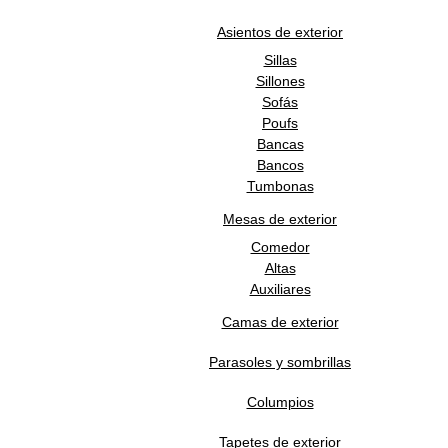
Asientos de exterior
Tapete Squeeze 2
Sillas
Sillones
69,465.00
MXN
Sofás
Poufs
Bancas
NOW CARPETS
Bancos
Tumbonas
Mesas de exterior
Tapete Squeeze SQ-10
Comedor
Altas
69,465.00
MXN
Auxiliares
Camas de exterior
Parasoles y sombrillas
Columpios
Tapetes de exterior