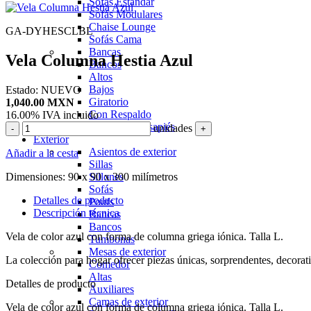
Sofás Estándar
Sofás Modulares
Chaise Lounge
GA-DYHESCLBL
Sofás Cama
Bancas
Vela Columna Hestia Azul
Bancos
Altos
Bajos
Estado:
NUEVO
Giratorio
1,040.00
MXN
Con Respaldo
16.00%
IVA incluido
Poufs y Reposapiés
unidades
-
+
Exterior
Asientos de exterior
Añadir a la cesta
Sillas
Dimensiones:
90 x 90 x 300 milímetros
Sillones
Sofás
Detalles de producto
Poufs
Descripción técnica
Bancas
Bancos
Vela de color azul con forma de columna griega iónica. Talla L.
Tumbonas
Mesas de exterior
La colección para hogar ofrecer piezas únicas, sorprendentes, decorati
Comedor
Altas
Detalles de producto
Auxiliares
Camas de exterior
Vela de color azul con forma de columna griega iónica. Talla L.