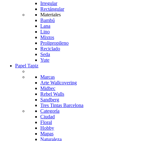
Irregular
Rectángular
Materiales
Bambú
Lana
Lino
Mixtos
Prolipropileno
Reciclado
Seda
Yute
Papel Tapiz
Marcas
Arte Wallcovering
Midbec
Rebel Walls
Sandberg
Tres Tintas Barcelona
Categoría
Ciudad
Floral
Hobby
Mapas
Naturaleza