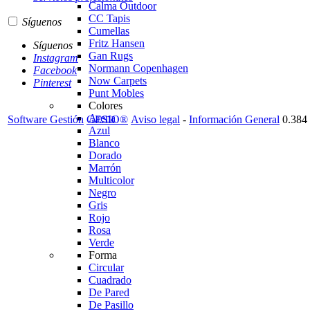
Calma Outdoor
CC Tapis
Síguenos
Cumellas
Fritz Hansen
Síguenos
Gan Rugs
Instagram
Normann Copenhagen
Facebook
Now Carpets
Pinterest
Punt Mobles
Colores
Arena
Software Gestión
GESIO®
Aviso legal
-
Información General
0.384 
Azul
Blanco
Dorado
Marrón
Multicolor
Negro
Gris
Rojo
Rosa
Verde
Forma
Circular
Cuadrado
De Pared
De Pasillo