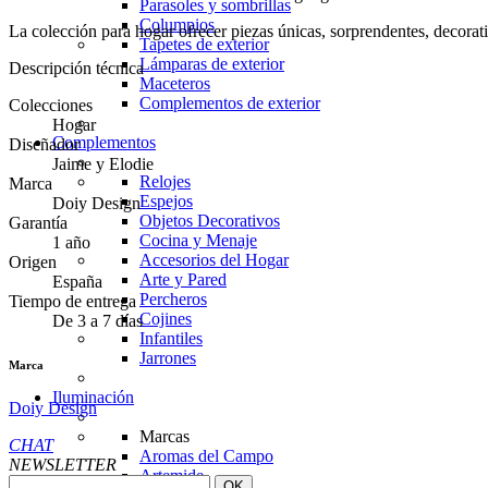
Parasoles y sombrillas
Columpios
La colección para hogar ofrecer piezas únicas, sorprendentes, decorati
Tapetes de exterior
Lámparas de exterior
Descripción técnica
Maceteros
Complementos de exterior
Colecciones
Hogar
Complementos
Diseñador
Jaime y Elodie
Relojes
Marca
Espejos
Doiy Design
Objetos Decorativos
Garantía
Cocina y Menaje
1 año
Accesorios del Hogar
Origen
Arte y Pared
España
Percheros
Tiempo de entrega
Cojines
De 3 a 7 días
Infantiles
Jarrones
Marca
Iluminación
Doiy Design
Marcas
CHAT
Aromas del Campo
NEWSLETTER
Artemide