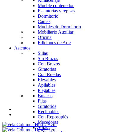
Almacenaje
Mueble contenedor
Estanterías y repisas
Dormitorio
Camas
Muebles de Dormitorio
Mobiliario Auxiliar
Oficina
Ediciones de Arte
Asientos
Sillas
Sin Brazos
Con Brazos
Giratorias
Con Ruedas
Elevables
Apilables
Plegables
Butacas
Fijas
Giratorios
Reclinables
Con Reposapiés
Mecedoras
Sofás