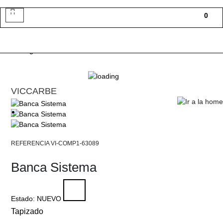
Toggle
0
navigation
VICCARBE
VI-COMP1-63089
Banca Sistema
Estado:
NUEVO
Tapizado