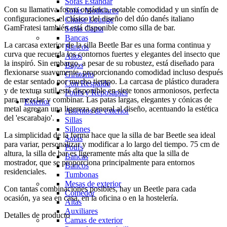
Sofás Estándar
Con su llamativa forma orgánica, notable comodidad y un sinfín de
Sofás Modulares
configuraciones, el clásico del diseño del dúo danés italiano
Chaise Lounge
GamFratesi también está disponible como silla de bar.
Sofás Cama
Bancas
La carcasa exterior de la silla Beetle Bar es una forma continua y
Bancos
curva que recuerda los contornos fuertes y elegantes del insecto que
Altos
la inspiró. Sin embargo, a pesar de su robustez, está diseñado para
Bajos
flexionarse suavemente, proporcionando comodidad incluso después
Giratorio
de estar sentado por mucho tiempo. La carcasa de plástico duradera
Con Respaldo
y de textura sutil está disponible en siete tonos armoniosos, perfecta
Poufs y Reposapiés
para mezclar y combinar. Las patas largas, elegantes y cónicas de
Exterior
metal agregan una ligereza general al diseño, acentuando la estética
Asientos de exterior
del 'escarabajo'.
Sillas
Sillones
La simplicidad de la forma hace que la silla de bar Beetle sea ideal
Sofás
para variar, personalizar y modificar a lo largo del tiempo. 75 cm de
Poufs
altura, la silla de bar es ligeramente más alta que la silla de
Bancas
mostrador, que se proporciona principalmente para entornos
Bancos
residenciales.
Tumbonas
Mesas de exterior
Con tantas combinaciones posibles, hay un Beetle para cada
Comedor
ocasión, ya sea en casa, en la oficina o en la hostelería.
Altas
Auxiliares
Detalles de producto
Camas de exterior