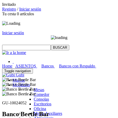
Invitado
Registro
/
Iniciar sesión
Tu cesta
0
artículos
Iniciar sesión
Home
ASIENTOS
Bancos
Bancos con Respaldo
Toggle navigation
Gubi
Marcas
Mobiliario
Mesas
Comedor
Consolas
GU-10024052
Escritorios
Oficina
Banco Beetle Bar
Mesas Auxiliares