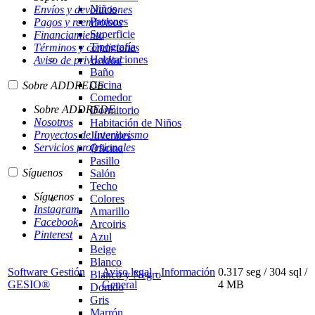
Niños
Envíos y devoluciones
Patrones
Pagos y reembolsos
Superficie
Financiamiento
Tipografía
Términos y condiciones
Habitaciones
Aviso de privacidad
Baño
Cocina
Sobre ADDREDE
Comedor
Sobre ADDREDE
Dormitorio
Nosotros
Habitación de Niños
Proyectos de Interiorismo
Juveniles
Servicios profesionales
Oficina
Pasillo
Síguenos
Salón
Techo
Síguenos
Colores
Instagram
Amarillo
Facebook
Arcoiris
Pinterest
Azul
Beige
Blanco
Software Gestión
Aviso legal
-
Información
0.317 seg /
304 sql
/
Blanco y Negro
GESIO®
General
4 MB
Dorado
Gris
Marrón