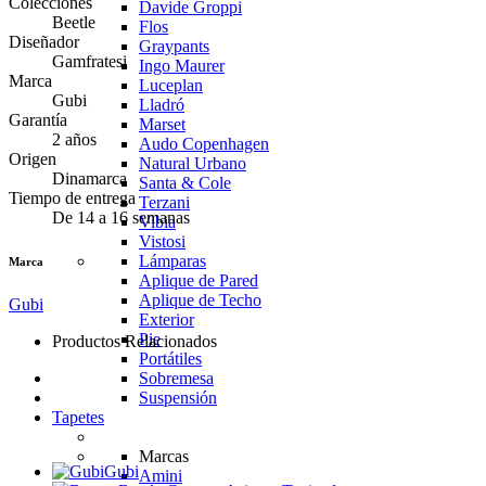
Colecciones
Davide Groppi
Beetle
Flos
Diseñador
Graypants
Gamfratesi
Ingo Maurer
Marca
Luceplan
Gubi
Lladró
Garantía
Marset
2 años
Audo Copenhagen
Origen
Natural Urbano
Dinamarca
Santa & Cole
Tiempo de entrega
Terzani
De 14 a 16 semanas
Vibia
Vistosi
Lámparas
Marca
Aplique de Pared
Aplique de Techo
Gubi
Exterior
Pie
Productos Relacionados
Portátiles
Sobremesa
Suspensión
Tapetes
Marcas
Gubi
Amini