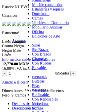
Almacenaje
Mueble contenedor
Estado:
NUEVO
Estanterías y repisas
Dormitorio
Cascaron
Camas
Muebles de Dormitorio
Mobiliario Auxiliar
Oficina
Estructura
Ediciones de Arte
Asientos
Latón Antiguo
Sillas
Cromo Negro
Sin Brazos
Negro Mate
Con Brazos
Latón
Giratorias
Información sobre tallas y colores
Con Ruedas
12,770.00
MXN
Elevables
16.00%
IVA incluido
Apilables
unidades
-
+
Plegables
Butacas
Añadir a la cesta
Fijas
Giratorios
Dimensiones:
56 x 58 x 118 milímetros
Reclinables
Peso:
9 gramos
Con Reposapiés
Detalles de producto
Mecedoras
Descripción técnica
Sofás