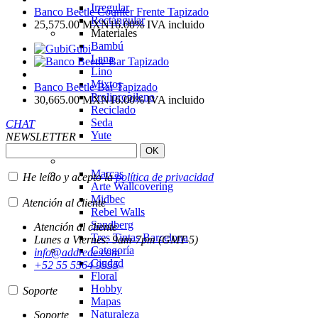
Irregular
Banco Beetle Counter Frente Tapizado
Rectángular
25,575.00
MXN
16.00%
IVA incluido
Materiales
Bambú
Gubi
Lana
Lino
Mixtos
Banco Beetle Bar Tapizado
Prolipropileno
30,665.00
MXN
16.00%
IVA incluido
Reciclado
Seda
CHAT
Yute
NEWSLETTER
Papel Tapiz
Marcas
He leído y acepto la
política de privacidad
Arte Wallcovering
Midbec
Atención al cliente
Rebel Walls
Sandberg
Atención al cliente
Tres Tintas Barcelona
Lunes a Viernes: 9am-7pm (GMT-5)
Categoría
info@addrede.com
Ciudad
+52 55 5564 9555
Floral
Hobby
Soporte
Mapas
Naturaleza
Soporte