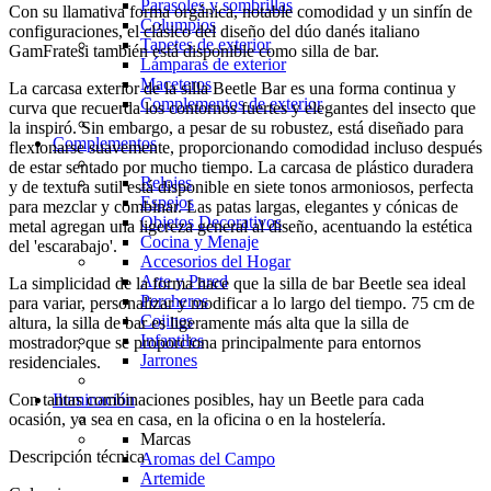
Parasoles y sombrillas
Con su llamativa forma orgánica, notable comodidad y un sinfín de
Columpios
configuraciones, el clásico del diseño del dúo danés italiano
Tapetes de exterior
GamFratesi también está disponible como silla de bar.
Lámparas de exterior
Maceteros
La carcasa exterior de la silla Beetle Bar es una forma continua y
Complementos de exterior
curva que recuerda los contornos fuertes y elegantes del insecto que
la inspiró. Sin embargo, a pesar de su robustez, está diseñado para
Complementos
flexionarse suavemente, proporcionando comodidad incluso después
de estar sentado por mucho tiempo. La carcasa de plástico duradera
Relojes
y de textura sutil está disponible en siete tonos armoniosos, perfecta
Espejos
para mezclar y combinar. Las patas largas, elegantes y cónicas de
Objetos Decorativos
metal agregan una ligereza general al diseño, acentuando la estética
Cocina y Menaje
del 'escarabajo'.
Accesorios del Hogar
Arte y Pared
La simplicidad de la forma hace que la silla de bar Beetle sea ideal
Percheros
para variar, personalizar y modificar a lo largo del tiempo. 75 cm de
Cojines
altura, la silla de bar es ligeramente más alta que la silla de
Infantiles
mostrador, que se proporciona principalmente para entornos
Jarrones
residenciales.
Con tantas combinaciones posibles, hay un Beetle para cada
Iluminación
ocasión, ya sea en casa, en la oficina o en la hostelería.
Marcas
Descripción técnica
Aromas del Campo
Artemide