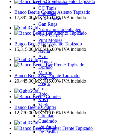
Calma Outdoor
CC Tapis
Banco Beetle Counter Asiento Tapizado
Cumellas
17,895.00
MXN
16.00%
IVA incluido
Fritz Hansen
Gan Rugs
Gubi
Normann Copenhagen
Now Carpets
Punt Mobles
Banco Beetle Bar Asiento Tapizado
Colores
15,315.00
MXN
16.00%
IVA incluido
Arena
Azul
Gubi
Blanco
Dorado
Marrón
Banco Beetle Bar Frente Tapizado
Multicolor
20,445.00
MXN
16.00%
IVA incluido
Negro
Gris
Gubi
Rojo
Rosa
Verde
Banco Beetle Counter
Forma
12,770.00
MXN
16.00%
IVA incluido
Circular
Cuadrado
Gubi
De Pared
De Pasillo