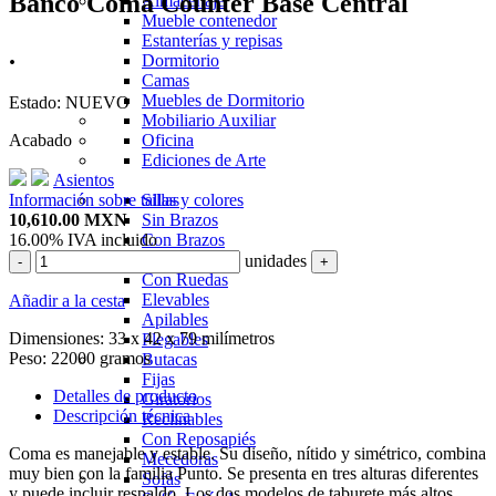
Banco Coma Counter Base Central
Almacenaje
Mueble contenedor
Estanterías y repisas
.
Dormitorio
Camas
Muebles de Dormitorio
Estado:
NUEVO
Mobiliario Auxiliar
Acabado
Oficina
Ediciones de Arte
Asientos
Información sobre tallas y colores
Sillas
10,610.00
MXN
Sin Brazos
16.00%
IVA incluido
Con Brazos
Giratorias
unidades
-
+
Con Ruedas
Elevables
Añadir a la cesta
Apilables
Dimensiones:
33 x 42 x 79 milímetros
Plegables
Peso:
22000 gramos
Butacas
Fijas
Detalles de producto
Giratorios
Descripción técnica
Reclinables
Con Reposapiés
Coma es manejable y estable. Su diseño, nítido y simétrico, combina
Mecedoras
muy bien con la familia Punto. Se presenta en tres alturas diferentes
Sofás
y puede incluir respaldo. Los dos modelos de taburete más altos