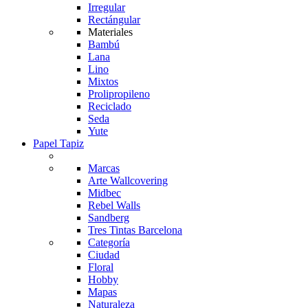
Irregular
Rectángular
Materiales
Bambú
Lana
Lino
Mixtos
Prolipropileno
Reciclado
Seda
Yute
Papel Tapiz
Marcas
Arte Wallcovering
Midbec
Rebel Walls
Sandberg
Tres Tintas Barcelona
Categoría
Ciudad
Floral
Hobby
Mapas
Naturaleza