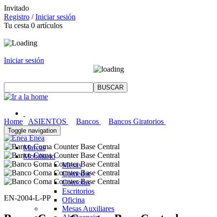
Invitado
Registro
/
Iniciar sesión
Tu cesta
0
artículos
Iniciar sesión
Home
ASIENTOS
Bancos
Bancos Giratorios
Toggle navigation
Enea
Marcas
Mobiliario
Mesas
Comedor
Consolas
Escritorios
EN-2004-L-PP
Oficina
Mesas Auxiliares