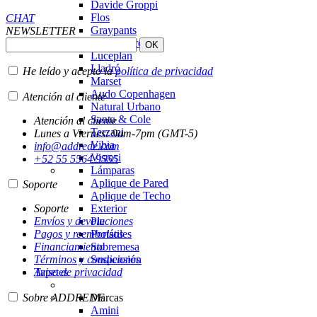
Davide Groppi
Flos
CHAT
Graypants
NEWSLETTER
Ingo Maurer
Luceplan
Lladró
He leído y acepto la
política de privacidad
Marset
Audo Copenhagen
Atención al cliente
Natural Urbano
Santa & Cole
Atención al cliente
Terzani
Lunes a Viernes: 9am-7pm (GMT-5)
Vibia
info@addrede.com
Vistosi
+52 55 5564 9555
Lámparas
Aplique de Pared
Soporte
Aplique de Techo
Soporte
Exterior
Envíos y devoluciones
Pie
Pagos y reembolsos
Portátiles
Financiamiento
Sobremesa
Términos y condiciones
Suspensión
Aviso de privacidad
Tapetes
Sobre ADDREDE
Marcas
Amini