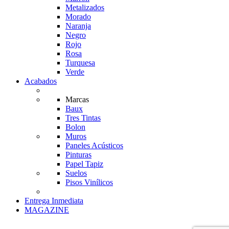
Metalizados
Morado
Naranja
Negro
Rojo
Rosa
Turquesa
Verde
Acabados
Marcas
Baux
Tres Tintas
Bolon
Muros
Paneles Acústicos
Pinturas
Papel Tapiz
Suelos
Pisos Vinílicos
Entrega Inmediata
MAGAZINE