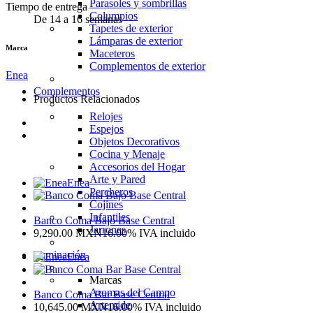
Parasoles y sombrillas
Tiempo de entrega
Columpios
De 14 a 16 semanas
Tapetes de exterior
Lámparas de exterior
Marca
Maceteros
Complementos de exterior
Enea
Complementos
Productos Relacionados
Relojes
Espejos
Objetos Decorativos
Cocina y Menaje
Accesorios del Hogar
Arte y Pared
Enea
Percheros
Cojines
Infantiles
Banco Coma Bajo Base Central
Jarrones
9,290.00
MXN
16.00%
IVA incluido
Iluminación
Enea
Marcas
Aromas del Campo
Banco Coma Bar Base Central
Artemide
10,645.00
MXN
16.00%
IVA incluido