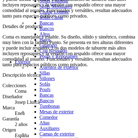
Sofás Estándar
incluyen reposapiés y la versión con respaldo ofrece una mayor
Sofás Modulares
comodidad al usuario. Funcionales y versátiles, resultan adecuados
Chaise Lounge
tanto para espacios públicos como privados.
Sofás Cama
Bancas
Detalles de producto
Bancos
Altos
Coma es manejable y estable. Su diseño, nítido y simétrico, combina
Bajos
muy bien con la familia Punto. Se presenta en tres alturas diferentes
Giratorio
y puede incluir respaldo. Los dos modelos de taburete más altos
Con Respaldo
incluyen reposapiés y la versión con respaldo ofrece una mayor
Poufs y Reposapiés
comodidad al usuario. Funcionales y versátiles, resultan adecuados
Exterior
tanto para espacios públicos como privados.
Asientos de exterior
Sillas
Descripción técnica
Sillones
Sofás
Colecciones
Poufs
Coma
Bancas
Diseñador
Bancos
Josep Lluscà
Tumbonas
Marca
Mesas de exterior
Enea
Comedor
Garantía
Altas
2 años
Auxiliares
Origen
Camas de exterior
España