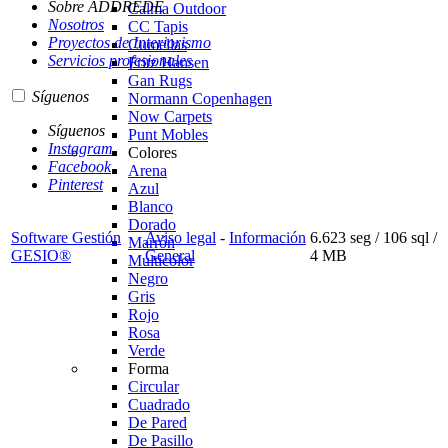
Sobre ADDREDE
Calma Outdoor
Nosotros
CC Tapis
Proyectos de Interiorismo
Cumellas
Servicios profesionales
Fritz Hansen
Gan Rugs
Síguenos
Normann Copenhagen
Now Carpets
Síguenos
Punt Mobles
Instagram
Colores
Facebook
Arena
Pinterest
Azul
Blanco
Dorado
Software Gestión
Aviso legal
-
Información
6.623 seg /
106 sql
/
Marrón
GESIO®
General
4 MB
Multicolor
Negro
Gris
Rojo
Rosa
Verde
Forma
Circular
Cuadrado
De Pared
De Pasillo