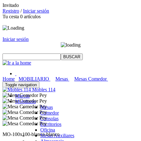
Invitado
Registro
/
Iniciar sesión
Tu cesta
0
artículos
Iniciar sesión
Home
MOBILIARIO
Mesas
Mesas Comedor
Toggle navigation
Mobles 114
Marcas
Mobiliario
Mesas
Comedor
Consolas
Escritorios
Oficina
MO-100x100-blanco-blanco
Mesas Auxiliares