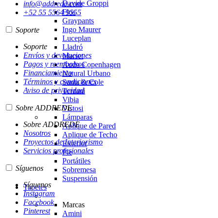
Davide Groppi
info@addrede.com
Flos
+52 55 5564 9555
Graypants
Ingo Maurer
Soporte
Luceplan
Soporte
Lladró
Envíos y devoluciones
Marset
Pagos y reembolsos
Audo Copenhagen
Financiamiento
Natural Urbano
Términos y condiciones
Santa & Cole
Aviso de privacidad
Terzani
Vibia
Sobre ADDREDE
Vistosi
Lámparas
Sobre ADDREDE
Aplique de Pared
Nosotros
Aplique de Techo
Proyectos de Interiorismo
Exterior
Servicios profesionales
Pie
Portátiles
Síguenos
Sobremesa
Suspensión
Síguenos
Tapetes
Instagram
Facebook
Marcas
Pinterest
Amini