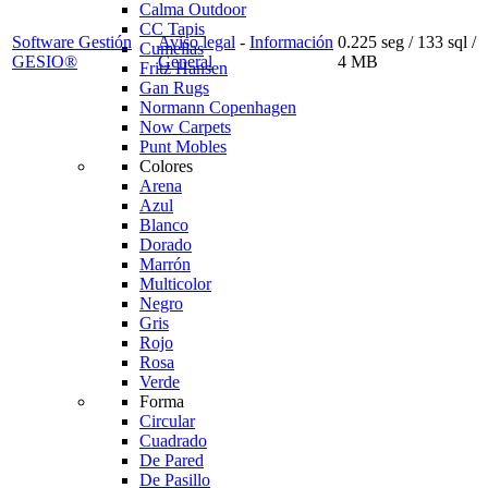
Calma Outdoor
CC Tapis
Software Gestión
Aviso legal
-
Información
0.225 seg /
133 sql
/
Cumellas
GESIO®
General
4 MB
Fritz Hansen
Gan Rugs
Normann Copenhagen
Now Carpets
Punt Mobles
Colores
Arena
Azul
Blanco
Dorado
Marrón
Multicolor
Negro
Gris
Rojo
Rosa
Verde
Forma
Circular
Cuadrado
De Pared
De Pasillo