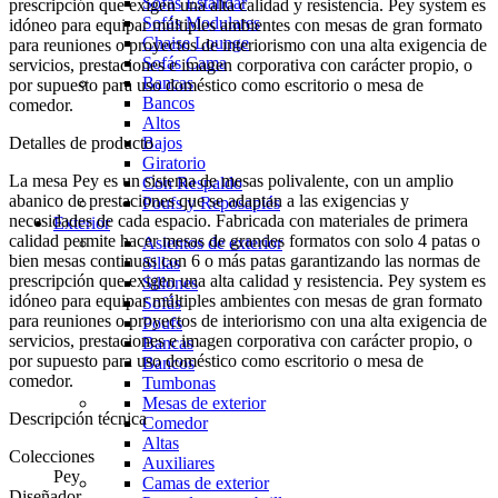
Sofás Estándar
prescripción que exigen una alta calidad y resistencia. Pey system es
Sofás Modulares
idóneo para equipar múltiples ambientes con mesas de gran formato
Chaise Lounge
para reuniones o proyectos de interiorismo con una alta exigencia de
Sofás Cama
servicios, prestaciones e imagen corporativa con carácter propio, o
Bancas
por supuesto para uso doméstico como escritorio o mesa de
Bancos
comedor.
Altos
Detalles de producto
Bajos
Giratorio
La mesa Pey es un sistema de mesas polivalente, con un amplio
Con Respaldo
abanico de prestaciones que se adaptan a las exigencias y
Poufs y Reposapiés
necesidades de cada espacio. Fabricada con materiales de primera
Exterior
calidad permite hacer mesas de grandes formatos con solo 4 patas o
Asientos de exterior
bien mesas continuas con 6 o más patas garantizando las normas de
Sillas
prescripción que exigen una alta calidad y resistencia. Pey system es
Sillones
idóneo para equipar múltiples ambientes con mesas de gran formato
Sofás
para reuniones o proyectos de interiorismo con una alta exigencia de
Poufs
servicios, prestaciones e imagen corporativa con carácter propio, o
Bancas
por supuesto para uso doméstico como escritorio o mesa de
Bancos
comedor.
Tumbonas
Mesas de exterior
Descripción técnica
Comedor
Altas
Colecciones
Auxiliares
Pey
Camas de exterior
Diseñador