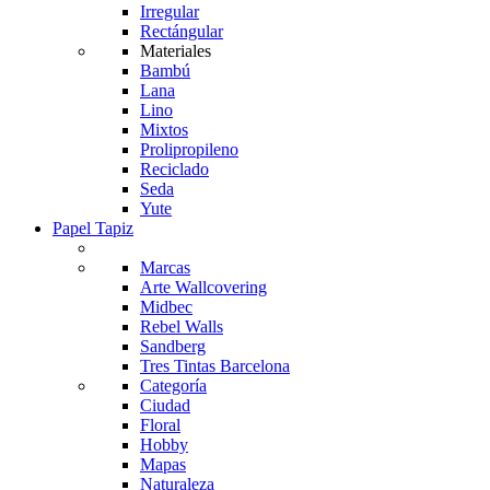
Irregular
Rectángular
Materiales
Bambú
Lana
Lino
Mixtos
Prolipropileno
Reciclado
Seda
Yute
Papel Tapiz
Marcas
Arte Wallcovering
Midbec
Rebel Walls
Sandberg
Tres Tintas Barcelona
Categoría
Ciudad
Floral
Hobby
Mapas
Naturaleza