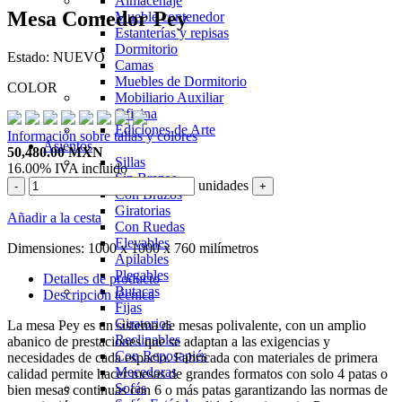
Almacenaje
Mesa Comedor Pey
Mueble contenedor
Estanterías y repisas
Dormitorio
Estado:
NUEVO
Camas
Muebles de Dormitorio
COLOR
Mobiliario Auxiliar
Oficina
Ediciones de Arte
Información sobre tallas y colores
Asientos
50,480.00
MXN
Sillas
16.00%
IVA incluido
Sin Brazos
unidades
-
+
Con Brazos
Giratorias
Añadir a la cesta
Con Ruedas
Elevables
Dimensiones:
1000 x 1000 x 760 milímetros
Apilables
Plegables
Detalles de producto
Butacas
Descripción técnica
Fijas
Giratorios
La mesa Pey es un sistema de mesas polivalente, con un amplio
Reclinables
abanico de prestaciones que se adaptan a las exigencias y
Con Reposapiés
necesidades de cada espacio. Fabricada con materiales de primera
Mecedoras
calidad permite hacer mesas de grandes formatos con solo 4 patas o
Sofás
bien mesas continuas con 6 o más patas garantizando las normas de