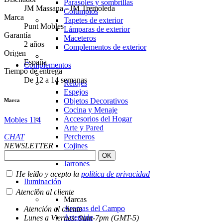
Parasoles y sombrillas
JM Massana - JM Tremoleda
Columpios
Marca
Tapetes de exterior
Punt Mobles
Lámparas de exterior
Garantía
Maceteros
2 años
Complementos de exterior
Origen
España
Complementos
Tiempo de entrega
De 12 a 14 semanas
Relojes
Espejos
Objetos Decorativos
Marca
Cocina y Menaje
Accesorios del Hogar
Mobles 114
Arte y Pared
CHAT
Percheros
NEWSLETTER
Cojines
Infantiles
Jarrones
He leído y acepto la
política de privacidad
Iluminación
Atención al cliente
Marcas
Aromas del Campo
Atención al cliente
Artemide
Lunes a Viernes: 9am-7pm (GMT-5)