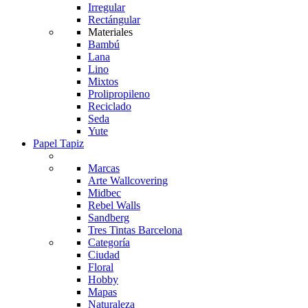
Irregular
Rectángular
Materiales
Bambú
Lana
Lino
Mixtos
Prolipropileno
Reciclado
Seda
Yute
Papel Tapiz
Marcas
Arte Wallcovering
Midbec
Rebel Walls
Sandberg
Tres Tintas Barcelona
Categoría
Ciudad
Floral
Hobby
Mapas
Naturaleza