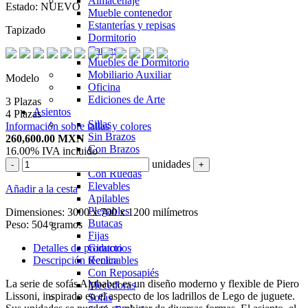
Almacenaje
Estado:
NUEVO
Mueble contenedor
Estanterías y repisas
Tapizado
Dormitorio
Camas
Muebles de Dormitorio
Mobiliario Auxiliar
Modelo
Oficina
Ediciones de Arte
3 Plazas
Asientos
4 Plazas
Sillas
Información sobre tallas y colores
Sin Brazos
260,600.00
MXN
Con Brazos
16.00%
IVA incluido
Giratorias
unidades
-
+
Con Ruedas
Elevables
Añadir a la cesta
Apilables
Plegables
Dimensiones:
3000 x 700 x 1200 milímetros
Butacas
Peso:
504 gramos
Fijas
Detalles de producto
Giratorios
Descripción técnica
Reclinables
Con Reposapiés
La serie de sofás Alphabet es un diseño moderno y flexible de Piero
Mecedoras
Lissoni, inspirado en el aspecto de los ladrillos de Lego de juguete.
Sofás