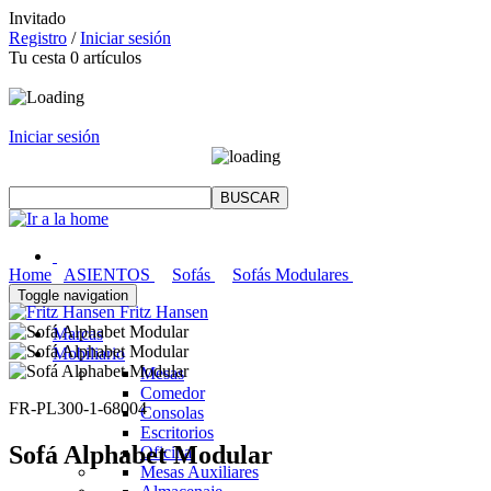
Invitado
Registro
/
Iniciar sesión
Tu cesta
0
artículos
Iniciar sesión
Home
ASIENTOS
Sofás
Sofás Modulares
Toggle navigation
Fritz Hansen
Marcas
Mobiliario
Mesas
Comedor
FR-PL300-1-68004
Consolas
Escritorios
Sofá Alphabet Modular
Oficina
Mesas Auxiliares