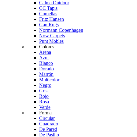
Calma Outdoor
CC Tapis
Cumellas
Fritz Hansen
Gan Rugs
Normann Copenhagen
Now Carpets
Punt Mobles
Colores
Arena
Azul
Blanco
Dorado
Marrón
Multicolor
Negro
Gris
Rojo
Rosa
Verde
Forma
Circular
Cuadrado
De Pared
De Pasillo