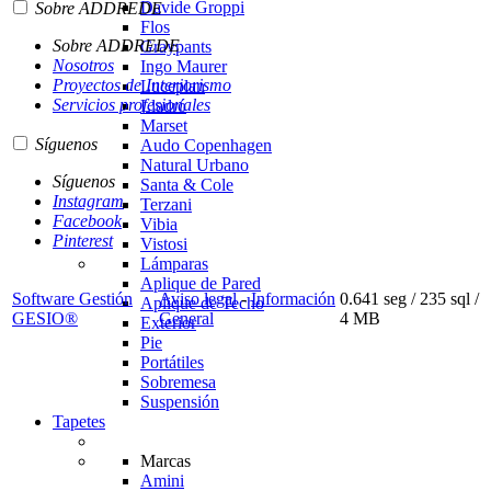
Davide Groppi
Sobre ADDREDE
Flos
Sobre ADDREDE
Graypants
Nosotros
Ingo Maurer
Proyectos de Interiorismo
Luceplan
Servicios profesionales
Lladró
Marset
Síguenos
Audo Copenhagen
Natural Urbano
Síguenos
Santa & Cole
Instagram
Terzani
Facebook
Vibia
Pinterest
Vistosi
Lámparas
Aplique de Pared
Software Gestión
Aviso legal
-
Información
0.641 seg /
235 sql
/
Aplique de Techo
GESIO®
General
4 MB
Exterior
Pie
Portátiles
Sobremesa
Suspensión
Tapetes
Marcas
Amini