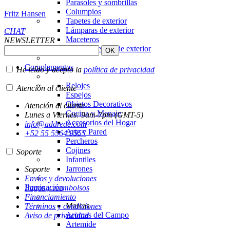
Parasoles y sombrillas
Columpios
Fritz Hansen
Tapetes de exterior
Lámparas de exterior
CHAT
Maceteros
NEWSLETTER
Complementos de exterior
Complementos
He leído y acepto la
política de privacidad
Relojes
Atención al cliente
Espejos
Objetos Decorativos
Atención al cliente
Cocina y Menaje
Lunes a Viernes: 9am-7pm (GMT-5)
Accesorios del Hogar
info@addrede.com
Arte y Pared
+52 55 5564 9555
Percheros
Cojines
Soporte
Infantiles
Jarrones
Soporte
Envíos y devoluciones
Iluminación
Pagos y reembolsos
Financiamiento
Marcas
Términos y condiciones
Aromas del Campo
Aviso de privacidad
Artemide