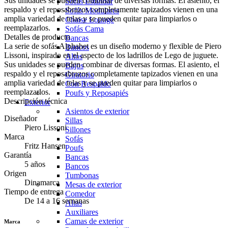
Sus unidades se pueden combinar de diversas formas. El asiento, el
Sofás Estándar
respaldo y el reposabrazos completamente tapizados vienen en una
Sofás Modulares
amplia variedad de telas y se pueden quitar para limpiarlos o
Chaise Lounge
reemplazarlos.
Sofás Cama
Detalles de producto
Bancas
La serie de sofás Alphabet es un diseño moderno y flexible de Piero
Bancos
Lissoni, inspirado en el aspecto de los ladrillos de Lego de juguete.
Altos
Sus unidades se pueden combinar de diversas formas. El asiento, el
Bajos
respaldo y el reposabrazos completamente tapizados vienen en una
Giratorio
amplia variedad de telas y se pueden quitar para limpiarlos o
Con Respaldo
reemplazarlos.
Poufs y Reposapiés
Descripción técnica
Exterior
Asientos de exterior
Diseñador
Sillas
Piero Lissoni
Sillones
Marca
Sofás
Fritz Hansen
Poufs
Garantía
Bancas
5 años
Bancos
Origen
Tumbonas
Dinamarca
Mesas de exterior
Tiempo de entrega
Comedor
De 14 a 16 semanas
Altas
Auxiliares
Camas de exterior
Marca