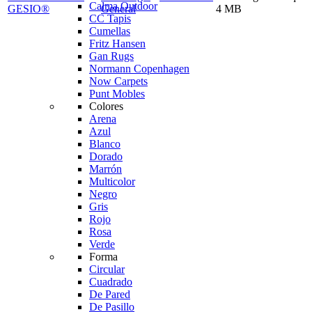
Calma Outdoor
GESIO®
General
4 MB
CC Tapis
Cumellas
Fritz Hansen
Gan Rugs
Normann Copenhagen
Now Carpets
Punt Mobles
Colores
Arena
Azul
Blanco
Dorado
Marrón
Multicolor
Negro
Gris
Rojo
Rosa
Verde
Forma
Circular
Cuadrado
De Pared
De Pasillo