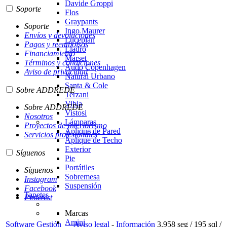
Davide Groppi
Soporte
Flos
Graypants
Soporte
Ingo Maurer
Envíos y devoluciones
Luceplan
Pagos y reembolsos
Lladró
Financiamiento
Marset
Términos y condiciones
Audo Copenhagen
Aviso de privacidad
Natural Urbano
Santa & Cole
Sobre ADDREDE
Terzani
Vibia
Sobre ADDREDE
Vistosi
Nosotros
Lámparas
Proyectos de Interiorismo
Aplique de Pared
Servicios profesionales
Aplique de Techo
Exterior
Síguenos
Pie
Portátiles
Síguenos
Sobremesa
Instagram
Suspensión
Facebook
Tapetes
Pinterest
Marcas
Amini
Software Gestión
Aviso legal
-
Información
3.958 seg /
195 sql
/