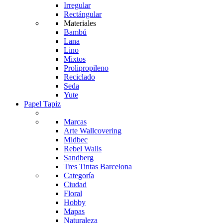
Irregular
Rectángular
Materiales
Bambú
Lana
Lino
Mixtos
Prolipropileno
Reciclado
Seda
Yute
Papel Tapiz
Marcas
Arte Wallcovering
Midbec
Rebel Walls
Sandberg
Tres Tintas Barcelona
Categoría
Ciudad
Floral
Hobby
Mapas
Naturaleza