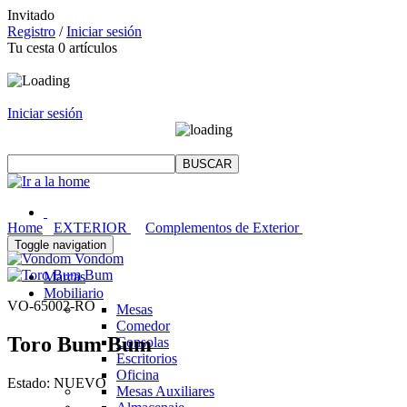
Invitado
Registro
/
Iniciar sesión
Tu cesta
0
artículos
Iniciar sesión
Home
EXTERIOR
Complementos de Exterior
Toggle navigation
Vondom
Marcas
Mobiliario
VO-65002-RO
Mesas
Comedor
Toro Bum Bum
Consolas
Escritorios
Oficina
Estado:
NUEVO
Mesas Auxiliares