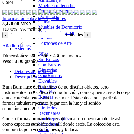
Almacenaje
Color
Mueble contenedor
Estanterías y repisas
Dormitorio
Información sobre tallas y colores
Camas
8,420.00
MXN
Muebles de Dormitorio
16.00%
IVA incluido
Mobiliario Auxiliar
unidades
-
+
Oficina
Ediciones de Arte
Añadir a la cesta
Asientos
Sillas
Dimensiones:
360 x 500 x 430 milímetros
Sin Brazos
Peso:
5800 gramos
Con Brazos
Giratorias
Detalles de producto
Con Ruedas
Descripción técnica
Elevables
Apilables
Bum Bum nace del principio de no diseñar objetos, pero
Plegables
instrumentos musicales con otra función; como quien acerca la oreja
Butacas
a una caracola para escuchar el mar. Esta colección a partir de
Fijas
formas tubulares permite jugar con la luz y el sonido
Giratorios
simultáneamente.
Reclinables
Con su forma argonáutica permite crear un nuevo ambiente así
Con Reposapiés
como espacios atmosféricos allí donde estés. La colección esta
Mecedoras
compuesta por una sofá, mesa, y butaca.
Sofás