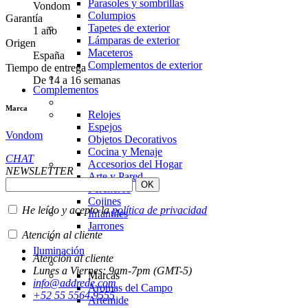
Parasoles y sombrillas
Vondom
Columpios
Garantía
Tapetes de exterior
1 año
Lámparas de exterior
Origen
Maceteros
España
Complementos de exterior
Tiempo de entrega
De 14 a 16 semanas
Complementos
Marca
Relojes
Espejos
Vondom
Objetos Decorativos
Cocina y Menaje
CHAT
Accesorios del Hogar
NEWSLETTER
Arte y Pared
Percheros
Cojines
He leído y acepto la
política de privacidad
Infantiles
Jarrones
Atención al cliente
Iluminación
Atención al cliente
Lunes a Viernes: 9am-7pm (GMT-5)
Marcas
info@addrede.com
Aromas del Campo
+52 55 5564 9555
Artemide