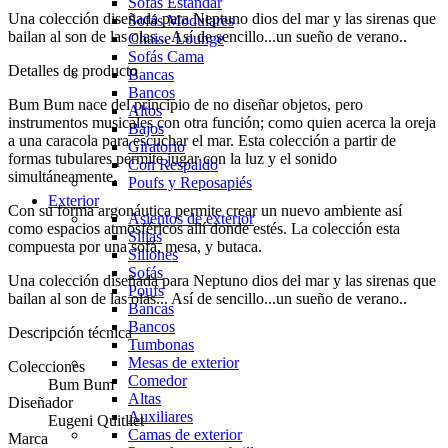
Sofás Estándar
Una colección diseñada para Neptuno dios del mar y las sirenas que
Sofás Modulares
bailan al son de las olas... Así de sencillo...un sueño de verano..
Chaise Lounge
Sofás Cama
Detalles de producto
Bancas
Bancos
Bum Bum nace del principio de no diseñar objetos, pero
Altos
instrumentos musicales con otra función; como quien acerca la oreja
Bajos
a una caracola para escuchar el mar. Esta colección a partir de
Giratorio
formas tubulares permite jugar con la luz y el sonido
Con Respaldo
simultáneamente.
Poufs y Reposapiés
Exterior
Con su forma argonáutica permite crear un nuevo ambiente así
Asientos de exterior
como espacios atmosféricos allí donde estés. La colección esta
Sillas
compuesta por una sofá, mesa, y butaca.
Sillones
Sofás
Una colección diseñada para Neptuno dios del mar y las sirenas que
Poufs
bailan al son de las olas... Así de sencillo...un sueño de verano..
Bancas
Bancos
Descripción técnica
Tumbonas
Mesas de exterior
Colecciones
Comedor
Bum Bum
Altas
Diseñador
Auxiliares
Eugeni Quitllet
Camas de exterior
Marca